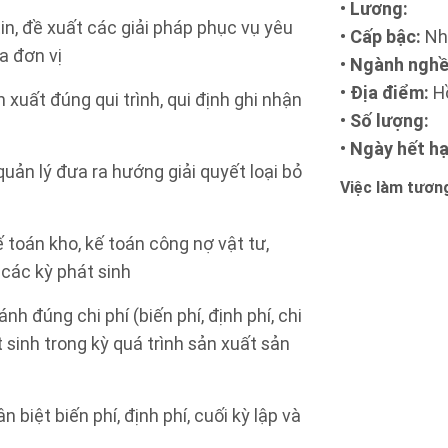
•
Lương:
in, đề xuất các giải pháp phục vụ yêu
•
Cấp bậc:
Nh
ủa đơn vị
•
Ngành nghề
•
Địa điểm:
Hồ
 xuất đúng qui trình, qui định ghi nhận
•
Số lượng:
•
Ngày hết hạ
 quản lý đưa ra hướng giải quyết loại bỏ
Việc làm tương
 toán kho, kế toán công nợ vật tư,
 các kỳ phát sinh
nh đúng chi phí (biến phí, định phí, chi
t sinh trong kỳ quá trình sản xuất sản
n biệt biến phí, định phí, cuối kỳ lập và