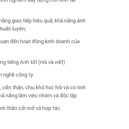
 kinh nghiệm xây dựng mô hình tài
 năng giao tiếp hiệu quả; khả năng ảnh
huấn luyện;
 quan đến hoạt động kinh doanh của
g tiếng Anh tốt (nói và viết)
h nghề công ty
, cẩn thận, chịu khó học hỏi và có tinh
khả năng làm việc nhóm và độc lập
tinh thần cởi mở và hợp tác.