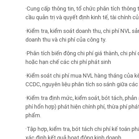
·Cung cấp thông tin, tổ chức phân tích thông t
cầu quản trị và quyết định kinh tế, tài chính c
·Kiểm tra, kiểm soát doanh thu, chi phí NVL sản
doanh thu và chi phí của công ty.
·Phân tích biến động chi phí giá thành, chi phí
hoặc hạn chế các chi phí phát sinh
·Kiểm soát chi phí mua NVL hàng tháng của kế
CCDC, nguyên liệu phân tích so sánh giữa các
·Kiểm tra định mức, kiểm soát, bót tách, phản á
phí hổn hợp) phát hiện chính phí, thừa phí phá
phẩm.
·Tập hợp, kiểm tra, bót tách chi phí kế toán phâ
xác định kết quả hoạt động kinh doanh.