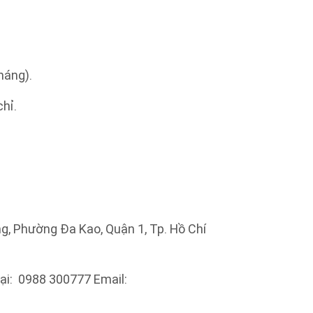
háng).
chỉ.
ưng, Phường Đa Kao, Quận 1, Tp. Hồ Chí
ại: 0988 300777 Email: