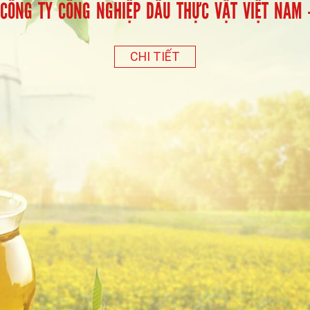
CÔNG TY CÔNG NGHIỆP DẦU THỰC VẬT VIỆT NAM 
CHI TIẾT