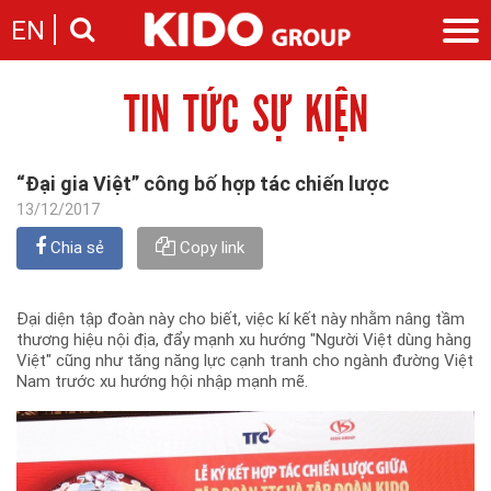
EN
TIN TỨC SỰ KIỆN
Giới thiệu
Câu chuyện KIDO
Ngành hàng
Chặng đường
Ngành dầu
Tin tức
“Đại gia Việt” công bố hợp tác chiến lược
Cam kết của KIDO
Ngành gia vị
Tin tức & sự kiện
13/12/2017
Nhà sáng lập
Nhà đầu tư
Ngành bánh
Thông cáo báo chí của tập đoàn
Thông điệp
Chia sẻ
Copy link
Liên hệ
Ban điều hành
Nghề nghiệp
Báo cáo
Đại diện tập đoàn này cho biết, việc kí kết này nhằm nâng tầm
Giới thiệu
Thông tin cổ phần
thương hiệu nội địa, đẩy mạnh xu hướng "Người Việt dùng hàng
Nhu cầu tuyển dụng
Việt" cũng như tăng năng lực cạnh tranh cho ngành đường Việt
Các công ty thành viên
Nam trước xu hướng hội nhập mạnh mẽ.
Liên hệ