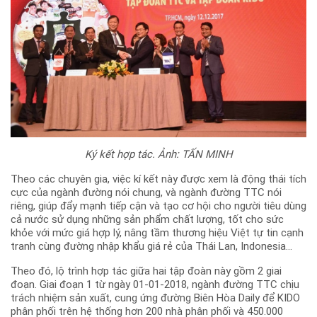
Ký kết hợp tác. Ảnh: TẤN MINH
Theo các chuyên gia, việc kí kết này được xem là động thái tích
cực của ngành đường nói chung, và ngành đường TTC nói
riêng, giúp đẩy mạnh tiếp cận và tạo cơ hội cho người tiêu dùng
cả nước sử dụng những sản phẩm chất lượng, tốt cho sức
khỏe với mức giá hợp lý, nâng tầm thương hiệu Việt tự tin cạnh
tranh cùng đường nhập khẩu giá rẻ của Thái Lan, Indonesia...
Theo đó, lộ trình hợp tác giữa hai tập đoàn này gồm 2 giai
đoạn. Giai đoạn 1 từ ngày 01-01-2018, ngành đường TTC chịu
trách nhiệm sản xuất, cung ứng đường Biên Hòa Daily để KIDO
phân phối trên hệ thống hơn 200 nhà phân phối và 450.000