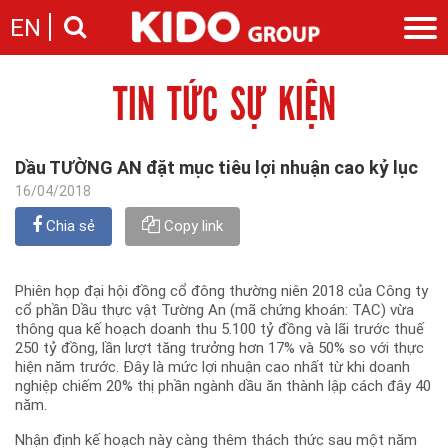
EN
TIN TỨC SỰ KIỆN
Giới thiệu
Câu chuyện KIDO
Ngành hàng
Chặng đường
Ngành dầu
Tin tức
Dầu TƯỜNG AN đặt mục tiêu lợi nhuận cao kỷ lục
Cam kết của KIDO
Ngành gia vị
Tin tức & sự kiện
16/04/2018
Nhà sáng lập
Nhà đầu tư
Ngành bánh
Thông cáo báo chí của tập đoàn
Thông điệp
Chia sẻ
Copy link
Liên hệ
Ban điều hành
Nghề nghiệp
Báo cáo
Phiên họp đại hội đồng cổ đông thường niên 2018 của Công ty
Giới thiệu
Thông tin cổ phần
cổ phần Dầu thực vật Tường An (mã chứng khoán: TAC) vừa
Nhu cầu tuyển dụng
thông qua kế hoạch doanh thu 5.100 tỷ đồng và lãi trước thuế
Các công ty thành viên
250 tỷ đồng, lần lượt tăng trưởng hơn 17% và 50% so với thực
Liên hệ
hiện năm trước. Đây là mức lợi nhuận cao nhất từ khi doanh
nghiệp chiếm 20% thị phần ngành dầu ăn thành lập cách đây 40
năm.
Nhận định kế hoạch này càng thêm thách thức sau một năm