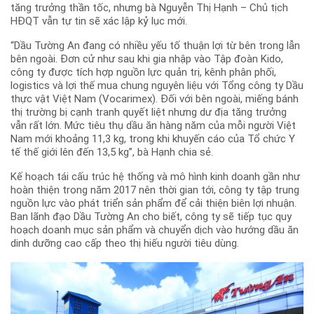
tăng trưởng thần tốc, nhưng bà Nguyễn Thị Hạnh – Chủ tịch
HĐQT vẫn tự tin sẽ xác lập kỷ lục mới.
“Dầu Tường An đang có nhiều yếu tố thuận lợi từ bên trong lẫn
bên ngoài. Đơn cử như sau khi gia nhập vào Tập đoàn Kido,
công ty được tích hợp nguồn lực quản trị, kênh phân phối,
logistics và lợi thế mua chung nguyên liệu với Tổng công ty Dầu
thực vật Việt Nam (Vocarimex). Đối với bên ngoài, miếng bánh
thị trường bị cạnh tranh quyết liệt nhưng dư địa tăng trưởng
vẫn rất lớn. Mức tiêu thụ dầu ăn hàng năm của mỗi người Việt
Nam mới khoảng 11,3 kg, trong khi khuyến cáo của Tổ chức Y
tế thế giới lên đến 13,5 kg”, bà Hạnh chia sẻ.
Kế hoạch tái cấu trúc hệ thống và mô hình kinh doanh gần như
hoàn thiện trong năm 2017 nên thời gian tới, công ty tập trung
nguồn lực vào phát triển sản phẩm để cải thiện biên lợi nhuận.
Ban lãnh đạo Dầu Tường An cho biết, công ty sẽ tiếp tục quy
hoạch doanh mục sản phẩm và chuyển dịch vào hướng dầu ăn
dinh dưỡng cao cấp theo thị hiếu người tiêu dùng.