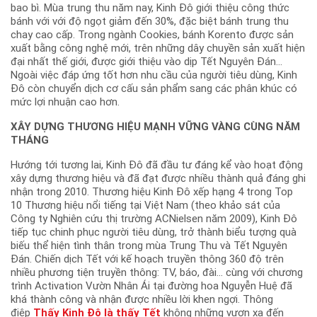
bao bì. Mùa trung thu năm nay, Kinh Đô giới thiệu công thức
bánh với với độ ngọt giảm đến 30%, đặc biệt bánh trung thu
chay cao cấp. Trong ngành Cookies, bánh Korento được sản
xuất bằng công nghệ mới, trên những dây chuyền sản xuất hiện
đại nhất thế giới, được giới thiệu vào dịp Tết Nguyên Đán…
Ngoài việc đáp ứng tốt hơn nhu cầu của người tiêu dùng, Kinh
Đô còn chuyển dịch cơ cấu sản phẩm sang các phân khúc có
mức lợi nhuận cao hơn.
XÂY DỰNG THƯƠNG HIỆU MẠNH VỮNG VÀNG CÙNG NĂM
THÁNG
Hướng tới tương lai, Kinh Đô đã đầu tư đáng kể vào hoạt động
xây dựng thương hiệu và đã đạt được nhiều thành quả đáng ghi
nhận trong 2010. Thương hiệu Kinh Đô xếp hạng 4 trong Top
10 Thương hiệu nổi tiếng tại Việt Nam (theo khảo sát của
Công ty Nghiên cứu thị trường ACNielsen năm 2009), Kinh Đô
tiếp tục chinh phục người tiêu dùng, trở thành biểu tượng quà
biếu thể hiện tình thân trong mùa Trung Thu và Tết Nguyên
Đán. Chiến dịch Tết với kế hoạch truyền thông 360 độ trên
nhiều phương tiện truyền thông: TV, báo, đài… cùng với chương
trình Activation Vườn Nhân Ái tại đường hoa Nguyễn Huệ đã
khá thành công và nhận được nhiều lời khen ngợi. Thông
điệp
Thấy Kinh Đô là thấy Tết
không những vươn xa đến