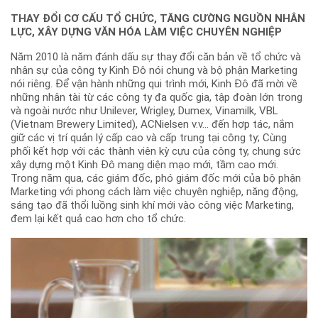
THAY ĐỔI CƠ CẤU TỔ CHỨC, TĂNG CƯỜNG NGUỒN NHÂN
LỰC, XÂY DỰNG VĂN HÓA LÀM VIỆC CHUYÊN NGHIỆP
Năm 2010 là năm đánh dấu sự thay đổi căn bản về tổ chức và
nhân sự của công ty Kinh Đô nói chung và bộ phận Marketing
nói riêng. Để vận hành những qui trình mới, Kinh Đô đã mời về
những nhân tài từ các công ty đa quốc gia, tập đoàn lớn trong
và ngoài nước như Unilever, Wrigley, Dumex, Vinamilk, VBL
(Vietnam Brewery Limited), ACNielsen v.v… đến hợp tác, nắm
giữ các vị trí quản lý cấp cao và cấp trung tại công ty; Cùng
phối kết hợp với các thành viên kỳ cựu của công ty, chung sức
xây dựng một Kinh Đô mang diện mạo mới, tầm cao mới.
Trong năm qua, các giám đốc, phó giám đốc mới của bộ phận
Marketing với phong cách làm việc chuyên nghiệp, năng động,
sáng tạo đã thổi luồng sinh khí mới vào công việc Marketing,
đem lại kết quả cao hơn cho tổ chức.