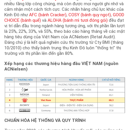
nhiều tầng lớp công chúng, mà còn được mọi người ghi nhớ và
cảm nhận một cách tích cực. Các nhãn hàng chủ lực khác của
Kinh Đô như
AFC (bánh Cracker)
,
COSY (bánh quy ngọt)
,
GOOD
CHOICE (bánh quế)
và
ALOHA (bánh mì tươi đóng gói)
đều đạt
vị trí dẫn đầu trong ngành hàng tương ứng, với thị phần lần lượt
là 25%, 22%, 33%, và 55%, theo báo cáo hàng tháng về các mặt
hàng tiêu dùng của Việt Nam của ACNielsen (Retail Audit).
Đáng chú ý là kết quả nghiên cứu thị trường từ Cty BMI (tháng
10/2010) cho thấy bánh trung thu Kinh Đô luôn “thống trị” thị
trường với thị phần lên đến gần 80%.
Xếp hạng các thương hiệu hàng đầu VIỆT NAM (nguồn
ACNielsen)
CHUẨN HÓA HỆ THỐNG VÀ QUY TRÌNH