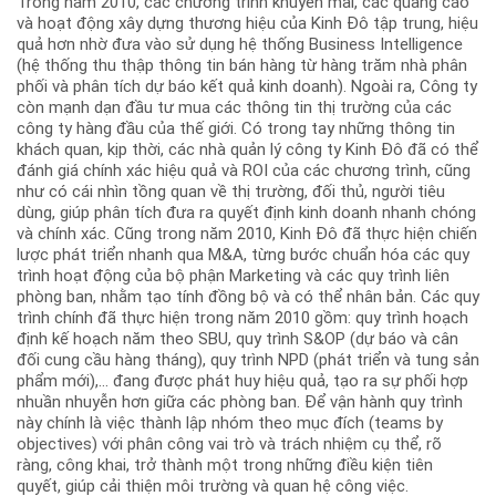
Trong năm 2010, các chương trình khuyến mãi, các quảng cáo
và hoạt động xây dựng thương hiệu của Kinh Đô tập trung, hiệu
quả hơn nhờ đưa vào sử dụng hệ thống Business Intelligence
(hệ thống thu thập thông tin bán hàng từ hàng trăm nhà phân
phối và phân tích dự báo kết quả kinh doanh). Ngoài ra, Công ty
còn mạnh dạn đầu tư mua các thông tin thị trường của các
công ty hàng đầu của thế giới. Có trong tay những thông tin
khách quan, kịp thời, các nhà quản lý công ty Kinh Đô đã có thể
đánh giá chính xác hiệu quả và ROI của các chương trình, cũng
như có cái nhìn tồng quan về thị trường, đối thủ, người tiêu
dùng, giúp phân tích đưa ra quyết định kinh doanh nhanh chóng
và chính xác. Cũng trong năm 2010, Kinh Đô đã thực hiện chiến
lược phát triển nhanh qua M&A, từng bước chuẩn hóa các quy
trình hoạt động của bộ phận Marketing và các quy trình liên
phòng ban, nhằm tạo tính đồng bộ và có thể nhân bản. Các quy
trình chính đã thực hiện trong năm 2010 gồm: quy trình hoạch
định kế hoạch năm theo SBU, quy trình S&OP (dự báo và cân
đối cung cầu hàng tháng), quy trình NPD (phát triển và tung sản
phẩm mới),… đang được phát huy hiệu quả, tạo ra sự phối hợp
nhuần nhuyễn hơn giữa các phòng ban. Để vận hành quy trình
này chính là việc thành lập nhóm theo mục đích (teams by
objectives) với phân công vai trò và trách nhiệm cụ thể, rõ
ràng, công khai, trở thành một trong những điều kiện tiên
quyết, giúp cải thiện môi trường và quan hệ công việc.