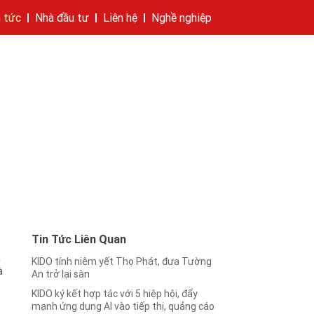
n tức
Nhà đầu tư
Liên hệ
Nghề nghiệp
hí của tập đoàn
bánh
cáo
Cam kết của KIDO
Thông tin cổ phần
Nhà sáng lập
Các công ty thành viên
Liên hệ
Tin Tức Liên Quan
a
KIDO tính niêm yết Thọ Phát, đưa Tường
à
An trở lại sàn
KIDO ký kết hợp tác với 5 hiệp hội, đẩy
mạnh ứng dụng AI vào tiếp thị, quảng cáo