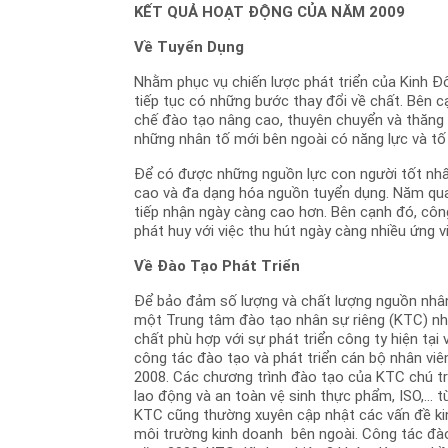
KẾT QUẢ HOẠT ĐỘNG CỦA NĂM 2009
Về Tuyển Dụng
Nhằm phục vụ chiến lược phát triển của Kinh Đ
tiếp tục có những bước thay đổi về chất. Bên cạ
chế đào tạo nâng cao, thuyên chuyển và thăng t
những nhân tố mới bên ngoài có năng lực và tố
Để có được những nguồn lực con người tốt nhất
cao và đa dạng hóa nguồn tuyển dụng. Năm qua
tiếp nhận ngày càng cao hơn. Bên cạnh đó, côn
phát huy với việc thu hút ngày càng nhiều ứng v
Về Đào Tạo Phát Triển
Để bảo đảm số lượng và chất lượng nguồn nhân 
một Trung tâm đào tạo nhân sự riêng (KTC) nh
chất phù hợp với sự phát triển công ty hiện tại
công tác đào tạo và phát triển cán bộ nhân vi
2008. Các chương trình đào tạo của KTC chú t
lao động và an toàn vệ sinh thực phẩm, ISO,...
KTC cũng thường xuyên cập nhật các vấn đề kin
môi trường kinh doanh bên ngoài. Công tác đà