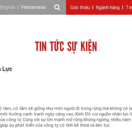
English
Vietnamese
Giới thiệu
Ngành hàng
Ti
Câu chuyện KIDO
Ngành dầu
Tin tức & sự kiện
Thông điệp
Giới thiệu
Nhu cầu tuyển dụng
Ngành gia vị
Ban điều hành
Chặng đường
Thông cáo báo c
Ngành 
Báo 
TIN TỨC SỰ KIỆN
n Lực
 tâm, có tầm sẽ giống như một người đi trong rừng mà không có l
g môi trường cạnh tranh ngày càng cao, Kinh Đô coi nguồn nhân lực l
 của công ty. Cùng với sự lớn mạnh mở rộng không ngừng, nhiều năm
iúp sự phát triển của công ty có tính kế thừa và liên tục.