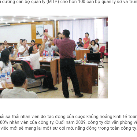
 dưỡng cán bộ quản lý (MTP) cho hơn 100 cán bộ quản lý sơ và tru
hải sa thải nhân viên do tác động của cuộc khủng hoảng kinh tế toà
0% nhân viên của công ty. Cuối năm 2009, công ty dời văn phòng v
 việc mới sẽ mang lại một sự cởi mở, năng động trong toàn công ty.