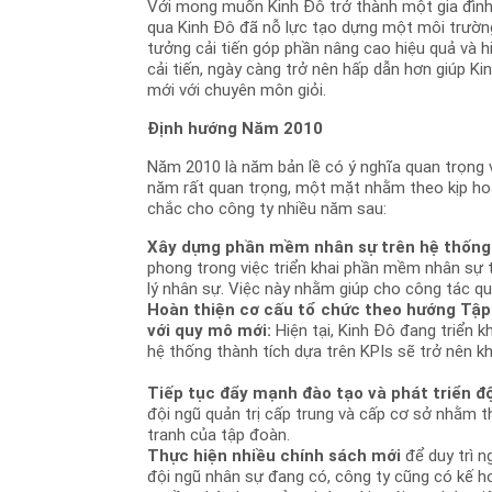
Với mong muốn Kinh Đô trở thành một gia đình 
qua Kinh Đô đã nỗ lực tạo dựng một môi trường
tưởng cải tiến góp phần nâng cao hiệu quả và h
cải tiến, ngày càng trở nên hấp dẫn hơn giúp K
mới với chuyên môn giỏi.
Định hướng Năm 2010
Năm 2010 là năm bản lề có ý nghĩa quan trọng v
năm rất quan trọng, một mặt nhằm theo kịp h
chắc cho công ty nhiều năm sau:
Xây dựng phần mềm nhân sự trên hệ thốn
phong trong việc triển khai phần mềm nhân sự 
lý nhân sự. Việc này nhằm giúp cho công tác qu
Hoàn thiện cơ cấu tổ chức theo hướng Tập 
với quy mô mới:
Hiện tại, Kinh Đô đang triển k
hệ thống thành tích dựa trên KPIs sẽ trở nên k
Tiếp tục đẩy mạnh đào tạo và phát triển đ
đội ngũ quản trị cấp trung và cấp cơ sở nhằm th
tranh của tập đoàn.
Thực hiện nhiều chính sách mới
để duy trì 
đội ngũ nhân sự đang có, công ty cũng có kế h