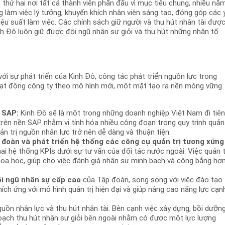
thứ hai nơi tất cả thành viên phấn đấu vì mục tiêu chung, nhiều nă
 làm việc lý tưởng, khuyến khích nhân viên sáng tạo, đóng góp các 
iệu suất làm việc. Các chính sách giữ người và thu hút nhân tài đượ
inh Đô luôn giữ được đội ngũ nhân sự giỏi và thu hút những nhân tố
ới sự phát triển của Kinh Đô, công tác phát triển nguồn lực trong
oạt động công ty theo mô hình mới, một mặt tạo ra nền móng vững
g SAP:
Kinh Đô sẽ là một trong những doanh nghiệp Việt Nam đi tiê
trên nền SAP nhằm vi tính hóa nhiều công đoạn trong quy trình quản
ản trị nguồn nhân lực trở nên dễ dàng và thuận tiện.
đoàn và phát triển hệ thống các công cụ quản trị tương xứng
hai hệ thống KPIs dưới sự tư vấn của đối tác nước ngoài. Việc quản t
hoa học, giúp cho việc đánh giá nhân sự minh bạch và công bằng hơn
ội ngũ nhân sự cấp cao
của Tập đoàn, song song với việc đào tạo
ích ứng với mô hình quản trị hiện đại và giúp nâng cao năng lực cạn
nguồn nhân lực và thu hút nhân tài. Bên cạnh việc xây dựng, bồi dưỡn
oạch thu hút nhân sự giỏi bên ngoài nhằm có được một lực lượng