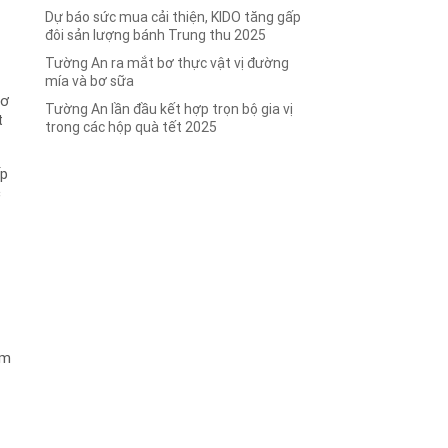
Dự báo sức mua cải thiện, KIDO tăng gấp
đôi sản lượng bánh Trung thu 2025
Tường An ra mắt bơ thực vật vị đường
mía và bơ sữa
cơ
Tường An lần đầu kết hợp trọn bộ gia vị
t
trong các hộp quà tết 2025
ấp
c
ố
ăm