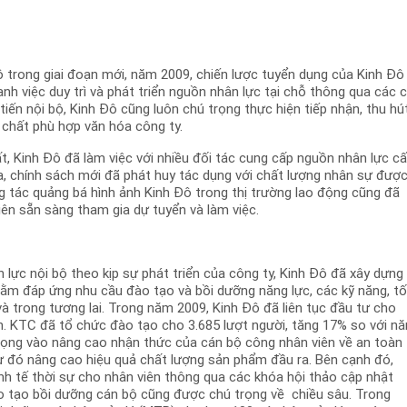
ô trong giai đoạn mới, năm 2009, chiến lược tuyển dụng của Kinh Đô
nh việc duy trì và phát triển nguồn nhân lực tại chỗ thông qua các 
iến nội bộ, Kinh Đô cũng luôn chú trọng thực hiện tiếp nhận, thu hú
 chất phù hợp văn hóa công ty.
, Kinh Đô đã làm việc với nhiều đối tác cung cấp nguồn nhân lực c
, chính sách mới đã phát huy tác dụng với chất lượng nhân sự đượ
g tác quảng bá hình ảnh Kinh Đô trong thị trường lao động cũng đã
iên sẵn sàng tham gia dự tuyển và làm việc.
lực nội bộ theo kịp sự phát triển của công ty, Kinh Đô đã xây dựng
ằm đáp ứng nhu cầu đào tạo và bồi dưỡng năng lực, các kỹ năng, t
 và trong tương lai. Trong năm 2009, Kinh Đô đã liên tục đầu tư cho
ên. KTC đã tổ chức đào tạo cho 3.685 lượt người, tăng 17% so với n
rọng vào nâng cao nhận thức của cán bộ công nhân viên về an toàn
 từ đó nâng cao hiệu quả chất lượng sản phẩm đầu ra. Bên cạnh đó,
h tế thời sự cho nhân viên thông qua các khóa hội thảo cập nhật
o tạo bồi dưỡng cán bộ cũng được chú trọng về chiều sâu. Trong