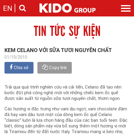
EN
TIN TỨC SỰ KIỆN
Giới thiệu
Câu chuyện KIDO
Ngành hàng
Chặng đường
Ngành dầu
Tin tức
KEM CELANO VỚI SỮA TƯƠI NGUYÊN CHẤT
Cam kết của KIDO
Ngành gia vị
Tin tức & sự kiện
01/10/2010
Nhà sáng lập
Nhà đầu tư
Ngành bánh
Thông cáo báo chí của tập đoàn
Thông điệp
Chia sẻ
Copy link
Liên hệ
Ban điều hành
Nghề nghiệp
Báo cáo
Trải qua quá trình nghiên cứu và cải tiến, Celano đã tạo nên
Giới thiệu
Thông tin cổ phần
bước đột phá công nghệ mới với những chiếc kem ốc quế
Nhu cầu tuyển dụng
được sản xuất từ nguồn sữa tươi nguyên chất, thơm ngon.
Các công ty thành viên
Liên hệ
Các hương vị đặc trưng như vani dịu ngọt; vani chocolate đậm
đà hay vani dâu tươi mát của dòng kem ốc quế Celano
“classic” luôn là lựa chọn hàng đầu của các bạn tuổi teen. Đặc
biệt, dòng sản phẩm này vừa bổ sung thêm một hương vị mới
là Tiramisu đến từ đất nước Italy. Tiramisu mang vị béo nhẹ,