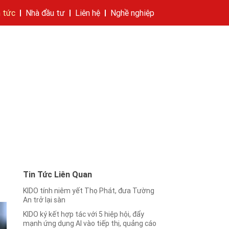
n tức
Nhà đầu tư
Liên hệ
Nghề nghiệp
hí của tập đoàn
bánh
cáo
Cam kết của KIDO
Thông tin cổ phần
Nhà sáng lập
Các công ty thành viên
Liên hệ
Tin Tức Liên Quan
KIDO tính niêm yết Thọ Phát, đưa Tường
An trở lại sàn
KIDO ký kết hợp tác với 5 hiệp hội, đẩy
mạnh ứng dụng AI vào tiếp thị, quảng cáo