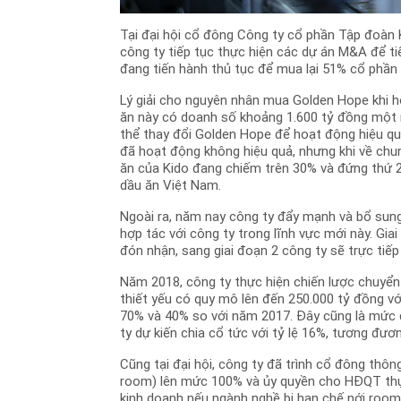
Tại đại hội cổ đông Công ty cổ phần Tập đoàn
công ty tiếp tục thực hiện các dự án M&A để t
đang tiến hành thủ tục để mua lại 51% cổ phầ
Lý giải cho nguyên nhân mua Golden Hope khi 
ăn này có doanh số khoảng 1.600 tỷ đồng một 
thể thay đổi Golden Hope để hoạt động hiệu q
đã hoạt động không hiệu quả, nhưng khi về chun
ăn của Kido đang chiếm trên 30% và đứng thứ 2 
dầu ăn Việt Nam.
Ngoài ra, năm nay công ty đẩy mạnh và bổ sung
hợp tác với công ty trong lĩnh vực mới này. Gia
đón nhận, sang giai đoạn 2 công ty sẽ trực tiếp
Năm 2018, công ty thực hiện chiến lược chuyển
thiết yếu có quy mô lên đến 250.000 tỷ đồng với
70% và 40% so với năm 2017. Đây cũng là mức
ty dự kiến chia cổ tức với tỷ lệ 16%, tương đư
Cũng tại đại hội, công ty đã trình cổ đông thôn
room) lên mức 100% và ủy quyền cho HĐQT thực
kinh doanh nếu ngành nghề bị hạn chế nới room