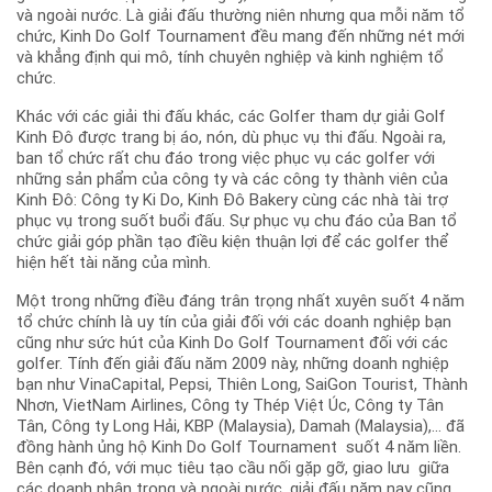
và ngoài nước. Là giải đấu thường niên nhưng qua mỗi năm tổ
chức, Kinh Do Golf Tournament đều mang đến những nét mới
và khẳng định qui mô, tính chuyên nghiệp và kinh nghiệm tổ
chức.
Khác với các giải thi đấu khác, các Golfer tham dự giải Golf
Kinh Đô được trang bị áo, nón, dù phục vụ thi đấu. Ngoài ra,
ban tổ chức rất chu đáo trong việc phục vụ các golfer với
những sản phẩm của công ty và các công ty thành viên của
Kinh Đô: Công ty Ki Do, Kinh Đô Bakery cùng các nhà tài trợ
phục vụ trong suốt buổi đấu. Sự phục vụ chu đáo của Ban tổ
chức giải góp phần tạo điều kiện thuận lợi để các golfer thể
hiện hết tài năng của mình.
Một trong những điều đáng trân trọng nhất xuyên suốt 4 năm
tổ chức chính là uy tín của giải đối với các doanh nghiệp bạn
cũng như sức hút của Kinh Do Golf Tournament đối với các
golfer. Tính đến giải đấu năm 2009 này, những doanh nghiệp
bạn như VinaCapital, Pepsi, Thiên Long, SaiGon Tourist, Thành
Nhơn, VietNam Airlines, Công ty Thép Việt Úc, Công ty Tân
Tân, Công ty Long Hải, KBP (Malaysia), Damah (Malaysia),... đã
đồng hành ủng hộ Kinh Do Golf Tournament suốt 4 năm liền.
Bên cạnh đó, với mục tiêu tạo cầu nối gặp gỡ, giao lưu giữa
các doanh nhân trong và ngoài nước, giải đấu năm nay cũng