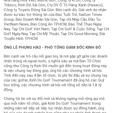
Nhà hàng Hoa Viên, Matrix Golf, Công ty Ki Do, Công ty
Tribeco, Kinh Đô Sài Gòn, Cty DV Ô Tô Hàng Xanh (Haxaco),
Công ty Toyato Đông Sài Gòn. Bên cạnh đó, Giải vinh dự nhận
được sự bảo trợ thông tin của Báo Tuổi Trẻ, SaiGon Times
Group, Báo Doanh Nhân Sài Gòn, Tạp chí Nhịp Cầu Đầu Tư,
VietNam News, Báo Công An TP.HCM, Báo Thể Thao Ngày
Nay, Tạp Chí Golf Việt Nam, Tạp Chí Golf & Cuộc Sống, Tạp Chí
Golf Ngày Nay, Tạp Chí Mỹ Thuật, Tạp Chí Good Morning, Đài
Truyền Hình TP.HCM.
ÔNG LÊ PHỤNG HÀO - PHÓ TỔNG GIÁM ĐỐC KINH ĐÔ
Bên cạnh vai trò cầu nối giao lưu, là nơi gặp gỡ giữa các doanh
nhân trong và ngoài nước, ý nghĩa sâu xa mà Ban Tổ Chức
cũng như Công ty Kinh Đô muốn gửi đến trong hoạt động này
là việc chung tay đóng góp, ủng hộ các chương trình xã hội.
Tính đến nay, sau 4 lần tổ chức, từ phí thi đấu và sự chung tay
của các golfer, Kinh Do Golf Tournament đã ủng hộ các Quỹ
học bổng, các chương trình xã hội với tổng số tiền là 1,8 tỷ
đồng.
Chúng tôi tin với sự đổi mới và không ngừng mở rộng qui mô
qua mỗi năm tổ chức, giải Kinh Do Golf Tournament trong
những năm kế tiếp sẽ tiếp tục nhận được sự đồng hành, ủng