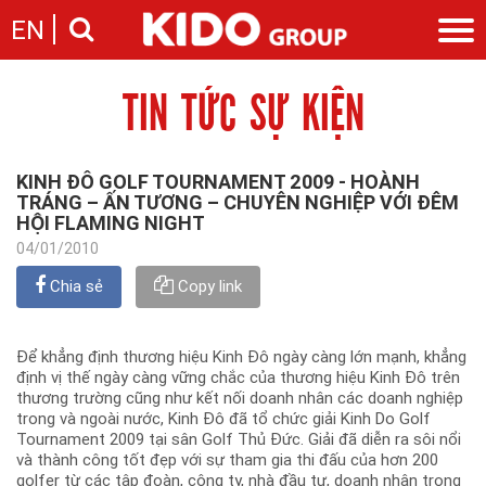
EN
TIN TỨC SỰ KIỆN
Giới thiệu
Câu chuyện KIDO
Ngành hàng
Chặng đường
Ngành dầu
Tin tức
KINH ĐÔ GOLF TOURNAMENT 2009 - HOÀNH
Cam kết của KIDO
Ngành gia vị
TRÁNG – ẤN TƯƠNG – CHUYÊN NGHIỆP VỚI ĐÊM
Tin tức & sự kiện
Nhà sáng lập
Nhà đầu tư
HỘI FLAMING NIGHT
Ngành bánh
Thông cáo báo chí của tập đoàn
Thông điệp
04/01/2010
Liên hệ
Ban điều hành
Chia sẻ
Copy link
Nghề nghiệp
Báo cáo
Giới thiệu
Thông tin cổ phần
Nhu cầu tuyển dụng
Để khẳng định thương hiệu Kinh Đô ngày càng lớn mạnh, khẳng
Các công ty thành viên
định vị thế ngày càng vững chắc của thương hiệu Kinh Đô trên
Liên hệ
thương trường cũng như kết nối doanh nhân các doanh nghiệp
trong và ngoài nước, Kinh Đô đã tổ chức giải Kinh Do Golf
Tournament 2009 tại sân Golf Thủ Đức. Giải đã diễn ra sôi nổi
và thành công tốt đẹp với sự tham gia thi đấu của hơn 200
golfer từ các tập đoàn, công ty, nhà đầu tư, doanh nhân trong