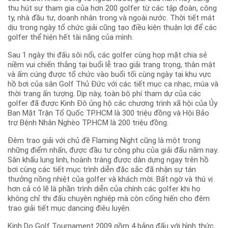
thu hút sự tham gia của hơn 200 golfer từ các tập đoàn, công
ty, nhà đầu tư, doanh nhân trong và ngoài nước. Thời tiết mát
dịu trong ngày tổ chức giải cũng tạo điều kiện thuận lợi để các
golfer thể hiện hết tài năng của mình.
Sau 1 ngày thi đấu sôi nổi, các golfer cùng họp mặt chia sẻ
niềm vui chiến thắng tại buổi lễ trao giải trang trọng, thân mật
và ấm cúng được tổ chức vào buổi tối cùng ngày tại khu vực
hồ bơi của sân Golf Thủ Đức với các tiết mục ca nhạc, múa và
thời trang ấn tượng. Dịp này, toàn bộ phí tham dự của các
golfer đã được Kinh Đô ủng hộ các chương trình xã hội của Ủy
Ban Mặt Trận Tổ Quốc TP.HCM là 300 triệu đồng và Hội Bảo
trợ Bệnh Nhân Nghèo TP.HCM là 200 triệu đồng.
Đêm trao giải với chủ đề Flaming Night cũng là một trong
những điểm nhấn, được đầu tư công phu của giải đấu năm nay.
Sân khấu lung linh, hoành tráng được dàn dựng ngay trên hồ
bơi cùng các tiết mục trình diễn đặc sắc đã nhận sự tán
thưởng nồng nhiệt của golfer và khách mời. Bất ngờ và thú vị
hơn cả có lẽ là phần trình diễn của chính các golfer khi họ
không chỉ thi đấu chuyên nghiệp mà còn cống hiến cho đêm
trao giải tiết mục dancing điêu luyện.
Kinh Do Golf Tournament 2009 gồm 4 bảng đấu với hình thức