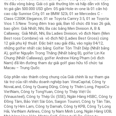
thi đấu vòng bảng. Giải có giải thưởng lớn và hấp dẫn với tổng
trị giá gần 500.000 USD gồm: 05 giải Hole-in-one là 01 căn hộ
cao cấp Sunrise City, 01 xe BMW 523i, 01 xe Mercedes C -
Class C200K Elegance, 01 xe Toyota Camry 3.5, 01 xe Toyota
Vios 1.5 New. Trong đêm trao giải, Ban tổ chức đã trao 26 giải,
bao gồm: Giải Nhất, Nhì, Ba các bảng Men Division A, B &
Callaway; Giải Nhất, Nhì, Ba Ladies Division; vô địch Nam (Men
Best ross Combine) và vô địch Nữ (Ladies Best Gross) cùng
12 giải phụ kỹ thuật. Đặc biệt sau giải đấu, vào ngày 04/12,
những golfer nhất các bảng: Golfer Tôn Thất Diệp (Nhất bảng
A), golfer Nguyễn Trọng Thăng (Nhất bảng B), golfer Lin Ke
Chung (Nhất Callaway), golfer Andrew Hùng Phạm (vô địch
Nam) đã lên đường tham dự giải golf giao hữu tổ chức tại
Macau – Trung Quốc.
Góp phần vào thành công chung của Giải chính là sự tham gia
tài trợ của rất nhiều doanh nghiệp bạn: VinaCapital, Công ty
NovaLand, Công ty Quang Dũng, Công ty Thiên Long, PepsiCo
VietNam, Công ty TongYuan, Công ty Thép Việt Úc
(Vinausteel), Công ty Thép Úc (SSE), Ngân Hàng HSBC, Công ty
Đồng Tâm, Bảo Việt Sài Gòn, Saigon Tourist, Công ty Tân Tân,
Công ty Him Lam, Công ty Damah, Công ty KPB, Công Ty Long
Hải, VietNam Airlines, Công ty Nam Minh Long, Ngân Hàng UOB,