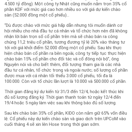
4.500 tỷ đồng). Một công ty Nhật cũng muốn nắm trọn 35% cổ
phần KDF với mức giá cao hơn nhiều so với giá dự kiến chào
sàn (52.000 đồng một cổ phiếu)…
“Dù được chào với mức giá hấp dẫn nhưng tôi muốn dành cơ
hội nhiều cho nhà đầu tư cá nhân và tổ chức hơn nên đã không
nhận lời bán trọn số cổ phần trên mà sẽ chào bán ra công
chúng 11,2 triệu cổ phần, tương đương tỷ lệ 20% vào tháng tư
tới với giá khởi điểm 52.000 đồng một cổ phiếu. Sau khi thực
hiện chào bán cổ phần ra bên ngoài, công ty tiếp tục thực hiện
chào bán 15% cổ phần cho đối tác và cổ đông nội bộ”, ông
Nguyên nói và cho biết thêm, đối tượng tham gia là các nhà
đầu tư cá nhân, tổ chức trong và ngoài nước; số lượng cổ phần
được mua với cá nhân tối thiểu 3.000 cổ phiếu, tối đa là
100.000. Còn với tổ chức lần lượt là 10.000 và 500.000 cổ phần.
Thời gian đăng ký dự kiến từ 31/3 đến 12/4, hoặc kết thúc khi
đủ số lượng đăng ký. Thời gian thanh toán từ ngày 12/4 đến
19/4 hoặc 5 ngày làm việc sau khi thông báo đủ số lượng.
Sau khi chào bán 35% cổ phần, KIDO còn nắm giữ 65% vốn điều
lệ. Cổ phiếu này dự kiến chào sàn và giao dịch trên UPCoM vào
cuối tháng 4 sẽ xin lên Hose trong thời gian sớm.