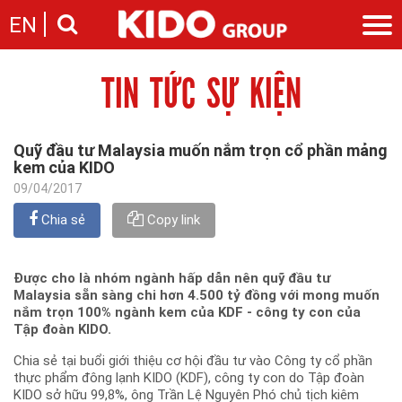
EN
TIN TỨC SỰ KIỆN
Giới thiệu
Câu chuyện KIDO
Ngành hàng
Chặng đường
Ngành dầu
Tin tức
Quỹ đầu tư Malaysia muốn nắm trọn cổ phần mảng
Cam kết của KIDO
Ngành gia vị
kem của KIDO
Tin tức & sự kiện
Nhà sáng lập
Nhà đầu tư
Ngành bánh
09/04/2017
Thông cáo báo chí của tập đoàn
Thông điệp
Liên hệ
Chia sẻ
Copy link
Ban điều hành
Nghề nghiệp
Báo cáo
Giới thiệu
Thông tin cổ phần
Được cho là nhóm ngành hấp dẫn nên quỹ đầu tư
Nhu cầu tuyển dụng
Malaysia sẵn sàng chi hơn 4.500 tỷ đồng với mong muốn
Các công ty thành viên
nắm trọn 100% ngành kem của KDF - công ty con của
Liên hệ
Tập đoàn KIDO.
Chia sẻ tại buổi giới thiệu cơ hội đầu tư vào Công ty cổ phần
thực phẩm đông lạnh KIDO (KDF), công ty con do Tập đoàn
KIDO sở hữu 99,8%, ông Trần Lệ Nguyên Phó chủ tịch kiêm