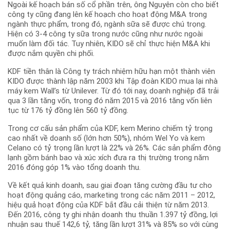
Ngoài kế hoạch bán số cổ phần trên, ông Nguyên còn cho biết
công ty cũng đang lên kế hoạch cho hoạt động M&A trong
ngành thực phẩm, trong đó, ngành sữa sẽ được chú trọng.
Hiện có 3-4 công ty sữa trong nước cũng như nước ngoài
muốn làm đối tác. Tuy nhiên, KIDO sẽ chỉ thực hiện M&A khi
được nắm quyền chi phối.
KDF tiền thân là Công ty trách nhiệm hữu hạn một thành viên
KIDO được thành lập năm 2003 khi Tập đoàn KIDO mua lại nhà
máy kem Wall’s từ Unilever. Từ đó tới nay, doanh nghiệp đã trải
qua 3 lần tăng vốn, trong đó năm 2015 và 2016 tăng vốn liên
tục từ 176 tỷ đồng lên 560 tỷ đồng.
Trong cơ cấu sản phẩm của KDF, kem Merino chiếm tỷ trọng
cao nhất về doanh số (lớn hơn 50%), nhóm Wel Yo và kem
Celano có tỷ trọng lần lượt là 22% và 26%. Các sản phẩm đông
lạnh gồm bánh bao và xúc xích đưa ra thị trường trong năm
2016 đóng góp 1% vào tổng doanh thu.
Về kết quả kinh doanh, sau giai đoạn tăng cường đầu tư cho
hoạt động quảng cáo, marketing trong các năm 2011 – 2012,
hiệu quả hoạt động của KDF bắt đầu cải thiện từ năm 2013.
Đến 2016, công ty ghi nhận doanh thu thuần 1.397 tỷ đồng, lợi
nhuận sau thuế 142,6 tỷ, tăng lần lượt 31% và 85% so với cùng