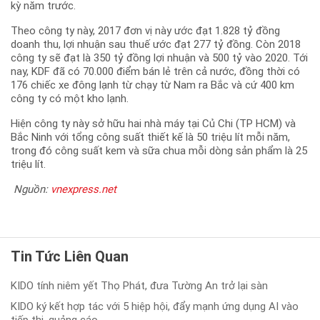
kỳ năm trước.
Theo công ty này, 2017 đơn vị này ước đạt 1.828 tỷ đồng
doanh thu, lợi nhuận sau thuế ước đạt 277 tỷ đồng. Còn 2018
công ty sẽ đạt là 350 tỷ đồng lợi nhuận và 500 tỷ vào 2020. Tới
nay, KDF đã có 70.000 điểm bán lẻ trên cả nước, đồng thời có
176 chiếc xe đông lạnh từ chạy từ Nam ra Bắc và cứ 400 km
công ty có một kho lạnh.
Hiện công ty này sở hữu hai nhà máy tại Củ Chi (TP HCM) và
Bắc Ninh với tổng công suất thiết kế là 50 triệu lít mỗi năm,
trong đó công suất kem và sữa chua mỗi dòng sản phẩm là 25
triệu lít.
Nguồn:
vnexpress.net
Tin Tức Liên Quan
KIDO tính niêm yết Thọ Phát, đưa Tường An trở lại sàn
KIDO ký kết hợp tác với 5 hiệp hội, đẩy mạnh ứng dụng AI vào