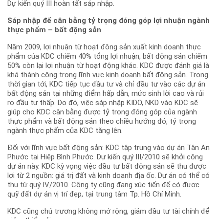
Dự kiến quý III hoàn tất sáp nhập.
Sáp nhập để cân bằng tỷ trọng đóng góp lợi nhuận ngành
thực phẩm – bất động sản
Năm 2009, lợi nhuận từ hoạt đông sản xuất kinh doanh thực
phẩm của KDC chiếm 40% tổng lợi nhuận, bất động sản chiếm
50% còn lại lợi nhuận từ hoạt động khác. KDC được đánh giá là
khá thành công trong lĩnh vực kinh doanh bất động sản. Trong
thời gian tới, KDC tiếp tục đầu tư và chỉ đầu tư vào các dự án
bất động sản tại những điểm hấp dẫn, mức sinh lời cao và rủi
ro đầu tư thấp. Do đó, việc sáp nhập KIDO, NKD vào KDC sẽ
giúp cho KDC cân bằng được tỷ trọng đóng góp của ngành
thực phẩm và bất động sản theo chiều hướng đó, tỷ trọng
ngành thực phẩm của KDC tăng lên.
Đối với lĩnh vực bất động sản: KDC tập trung vào dự án Tân An
Phước tại Hiệp Bình Phước. Dự kiến quý III/2010 sẽ khởi công
dự án này. KDC kỳ vọng việc đầu tư bất động sản sẽ thu được
lợi từ 2 nguồn: giá trị đất và kinh doanh địa ốc. Dự án có thể có
thu từ quý IV/2010. Công ty cũng đang xúc tiến để có được
quỹ đất dự án vị trí đẹp, tại trung tâm Tp. Hồ Chí Minh.
KDC cũng chủ trương không mở rộng, giảm đầu tư tài chính để