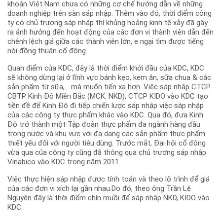
khoán Việt Nam chưa có những cơ chế hướng dẫn về những
doanh nghiệp trên sàn sáp nhập. Thêm vào đó, thời điểm công
ty có chủ trương sáp nhập thì khủng hoảng kinh tế xảy đã gây
ra ảnh hưởng đến hoạt động của các đơn vị thành viên dẫn đến
chênh lệch giá giữa các thành viên lớn, e ngại tìm được tiếng
nói đồng thuận cổ đông.
Quan điểm của KDC, đây là thời điểm khởi đầu của KDC, KDC
sẽ không dừng lại ở lĩnh vực bánh kẹo, kem ăn, sữa chua & các
sản phẩm từ sữa,… mà muốn tiến xa hơn. Việc sáp nhập CTCP
CBTP Kinh Đô Miền Bắc (MCK: NKD), CTCP KIDO vào KDC tạo
tiền đề để Kinh Đô đi tiếp chiến lược sáp nhập việc sáp nhập
của các công ty thực phẩm khác vào KDC. Qua đó, đưa Kinh
Đô trở thành một Tập đoàn thực phẩm đa ngành hàng đầu
trong nước và khu vực với đa dạng các sản phẩm thực phẩm
thiết yếu đối với người tiêu dùng. Trước mắt, Đại hội cổ đông
vừa qua của công ty cũng đã thông qua chủ trương sáp nhập
Vinabico vào KDC trong năm 2011.
Việc thực hiện sáp nhập được tính toán và theo lộ trình để giá
của các đơn vị xích lại gần nhau.Do đó, theo ông Trần Lệ
Nguyên đây là thời điểm chín muồi để sáp nhập NKD, KIDO vào
KDC.