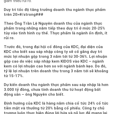
giảm thiểu rủi ro.
Duy trì tốc độ tăng trưởng doanh thu ngành thực phẩm
trên 20>#/strong###
Theo Ông Trần Lệ Nguyên doanh thu của ngành thực
phẩm trong những năm tiếp theo duy trì ở mức 20-25%
tùy vào tình hình cụ thể. Thực phẩm là ngành ổn định, ít
rủi ro.
Trước đó, trong đại hội cổ đông của KDC, đại diện của
KDC cho biết sau sáp nhập công ty sẽ cố gắng duy trì
mức lợi nhuận gộp trong 3 năm tới từ 30-36%. Lợi nhuận
gộp cao do việc sáp nhập kem KIDOS vào KDC – ngành
kem có lợi nhuận cao hơn so với ngành bánh kẹo. Do đó,
tỷ lệ lợi nhuận trên doanh thu trong 3 năm tới sẽ khoảng
từ 15-17%.
Dự kiến doanh thu ngành thực phẩm sau sáp nhập là hơn
3.000 tỷ đồng, chưa tính doanh thu từ hoạt động bất
động sản – ông Nguyên cho biết.
Định hướng của KDC là hàng năm chia cổ tức 24% cổ tức
tiền mặt và thưởng từ 20% bằng cổ phiếu. Công ty chủ
trương luôn thực hiện đúng lời hứa và nỗ lực để mang lại