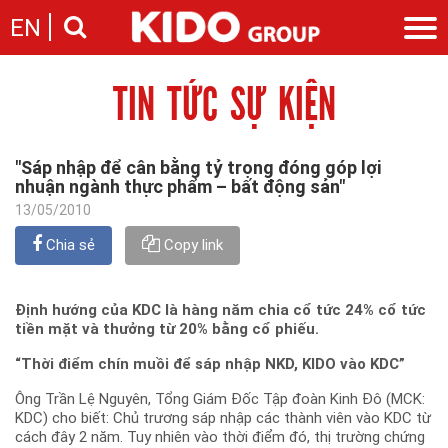
EN
TIN TỨC SỰ KIỆN
Giới thiệu
Câu chuyện KIDO
Ngành hàng
Chặng đường
Ngành dầu
Tin tức
"Sáp nhập để cân bằng tỷ trọng đóng góp lợi
Cam kết của KIDO
Ngành gia vị
nhuận ngành thực phẩm – bất động sản"
Tin tức & sự kiện
Nhà sáng lập
Nhà đầu tư
Ngành bánh
13/05/2010
Thông cáo báo chí của tập đoàn
Thông điệp
Liên hệ
Chia sẻ
Copy link
Ban điều hành
Nghề nghiệp
Báo cáo
Giới thiệu
Thông tin cổ phần
Định hướng của KDC là hàng năm chia cổ tức 24% cổ tức
Nhu cầu tuyển dụng
tiền mặt và thưởng từ 20% bằng cổ phiếu.
Các công ty thành viên
Liên hệ
“Thời điểm chín muồi để sáp nhập NKD, KIDO vào KDC”
Ông Trần Lệ Nguyên, Tổng Giám Đốc Tập đoàn Kinh Đô (MCK:
KDC) cho biết: Chủ trương sáp nhập các thành viên vào KDC từ
cách đây 2 năm. Tuy nhiên vào thời điểm đó, thị trường chứng