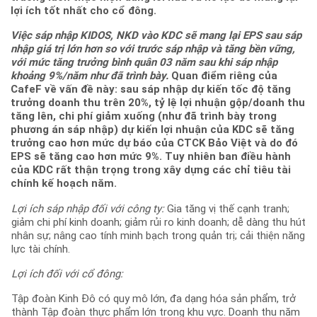
lợi ích tốt nhất cho cổ đông.
Việc sáp nhập KIDOS, NKD vào KDC sẽ mang lại EPS sau sáp
nhập giá trị lớn hơn so với trước sáp nhập và tăng bền vững,
với mức tăng trưởng bình quân 03 năm sau khi sáp nhập
khoảng 9%/năm như đã trình bày.
Quan điểm riêng của
CafeF về vấn đề này: sau sáp nhập dự kiến tốc độ tăng
trưởng doanh thu trên 20%, tỷ lệ lợi nhuận gộp/doanh thu
tăng lên, chi phí giảm xuống (như đã trình bày trong
phương án sáp nhập) dự kiến lợi nhuận của KDC sẽ tăng
trưởng cao hơn mức dự báo của CTCK Bảo Việt và do đó
EPS sẽ tăng cao hơn mức 9%. Tuy nhiên ban điều hành
của KDC rất thận trọng trong xây dựng các chỉ tiêu tài
chính kế hoạch năm.
Lợi ích sáp nhập đối với công ty:
Gia tăng vị thế cạnh tranh;
giảm chi phí kinh doanh; giảm rủi ro kinh doanh; dễ dàng thu hút
nhân sự; nâng cao tính minh bạch trong quản trị; cải thiện năng
lực tài chính.
Lợi ích đối với cổ đông:
Tập đoàn Kinh Đô có quy mô lớn, đa dạng hóa sản phẩm, trở
thành Tập đoàn thực phẩm lớn trong khu vực. Doanh thu năm