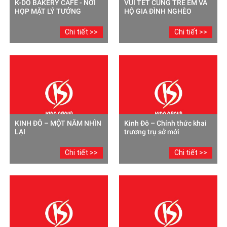
K-DO BAKERY CAFE - NƠI
VUI TẾT CÙNG TRẺ EM VÀ
HỌP MẶT LÝ TƯỞNG
HỘ GIA ĐÌNH NGHÈO
Chi tiết >>
Chi tiết >>
KINH ĐÔ – MỘT NĂM NHÌN
Kinh Đô – Chính thức khai
LẠI
trương trụ sở mới
Chi tiết >>
Chi tiết >>