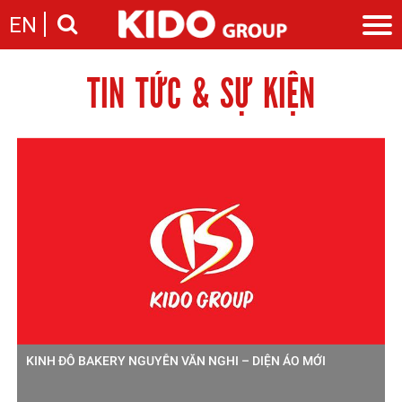
EN
TIN TỨC & SỰ KIỆN
Giới thiệu
Câu chuyện KIDO
Ngành hàng
Chặng đường
Ngành dầu
Tin tức
Cam kết của KIDO
Ngành gia vị
Tin tức & sự kiện
Nhà sáng lập
Nhà đầu tư
Ngành bánh
Thông cáo báo chí của tập đoàn
Thông điệp
Liên hệ
Ban điều hành
Nghề nghiệp
Báo cáo
Giới thiệu
Thông tin cổ phần
Nhu cầu tuyển dụng
Các công ty thành viên
Liên hệ
KINH ĐÔ BAKERY NGUYỄN VĂN NGHI – DIỆN ÁO MỚI