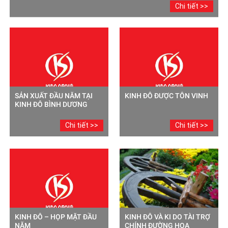
Chi tiết >>
SẢN XUẤT ĐẦU NĂM TẠI
KINH ĐÔ ĐƯỢC TÔN VINH
KINH ĐÔ BÌNH DƯƠNG
Chi tiết >>
Chi tiết >>
KINH ĐÔ – HỌP MẶT ĐẦU
KINH ĐÔ VÀ KI DO TÀI TRỢ
NĂM
CHÍNH ĐƯỜNG HOA