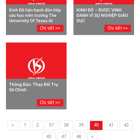
Kinh Đô hân hạnh đón tiếp
KINH ĐÔ – ĐƯỢC VINH
các học viên trường The
DANH VÌ SỰ NGHIỆP GIÁO
University Of Texas At
DỤC
Austin (McCombs)
Chi tiết >>
Chi tiết >>
Thông Báo: Thay Đổi Trụ
Sở Chính
Chi tiết >>
«
1
2
37
38
39
40
41
42
43
47
48
»