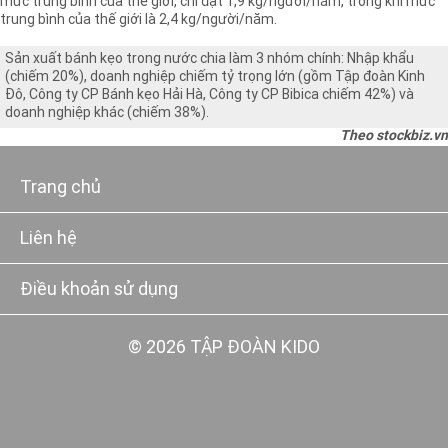
mức trung bình của thế giới, chỉ đạt 1,9 kg/người/năm, trong khi mức
trung bình của thế giới là 2,4 kg/người/năm.
Sản xuất bánh kẹo trong nước chia làm 3 nhóm chính: Nhập khẩu
(chiếm 20%), doanh nghiệp chiếm tỷ trọng lớn (gồm Tập đoàn Kinh
Đô, Công ty CP Bánh kẹo Hải Hà, Công ty CP Bibica chiếm 42%) và
doanh nghiệp khác (chiếm 38%).
Theo stockbiz.vn
Trang chủ
Liên hệ
Điều khoản sử dụng
© 2026 TẬP ĐOÀN KIDO