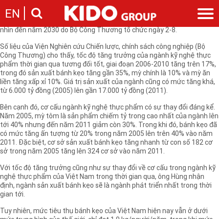
Đây là nhận định của ông Vũ Quang Hùng, Phó Viện trưởng Viện Nghiên
EN
cứu Chiến lược, chính sách công nghiệp (Bộ Công Thương) tại hội thảo
Quy hoạch phát triển ngành kỹ nghệ thực phẩm đến năm 2020, tầm
nhìn đến năm 2030 do Bộ Công Thương tổ chức ngày 2-8.
Giới thiệu
Số liệu của Viện Nghiên cứu Chiến lược, chính sách công nghiệp (Bộ
Công Thương) cho thấy, tốc độ tăng trưởng của ngành kỹ nghệ thực
Câu chuyện KIDO
Ngành hàng
phẩm thời gian qua tương đối tốt, giai đoạn 2006-2010 tăng trên 17%,
Chặng đường
trong đó sản xuất bánh kẹo tăng gần 35%, mỳ chính là 10% và mỳ ăn
Ngành dầu
Tin tức
liền tăng xấp xỉ 10%. Giá trị sản xuất của ngành cũng có mức tăng khá,
Cam kết của KIDO
Ngành gia vị
từ 6.000 tỷ đồng (2005) lên gần 17.000 tỷ đồng (2011).
Tin tức & sự kiện
Nhà sáng lập
Nhà đầu tư
Ngành bánh
Thông cáo báo chí của tập đoàn
Bên cạnh đó, cơ cấu ngành kỹ nghệ thực phẩm có sự thay đổi đáng kể.
Thông điệp
Liên hệ
Năm 2005, mỳ tôm là sản phẩm chiếm tỷ trong cao nhất của ngành lên
Ban điều hành
tới 40% nhưng đến năm 2011 giảm còn 30%. Trong khi đó, bánh kẹo đã
Nghề nghiệp
có mức tăng ấn tượng từ 20% trong năm 2005 lên trên 40% vào năm
Báo cáo
2011. Đặc biệt, cơ sở sản xuất bánh kẹo tăng nhanh từ con số 182 cơ
Giới thiệu
Thông tin cổ phần
sở trong năm 2005 tăng lên 324 cơ sở vào năm 2011.
Nhu cầu tuyển dụng
Các công ty thành viên
Với tốc độ tăng trưởng cũng như sự thay đổi về cơ cấu trong ngành kỹ
Liên hệ
nghệ thực phẩm của Việt Nam trong thời gian qua, ông Hùng nhận
định, ngành sản xuất bánh kẹo sẽ là ngành phát triển nhất trong thời
gian tới.
Tuy nhiên, mức tiêu thụ bánh kẹo của Việt Nam hiện nay vẫn ở dưới