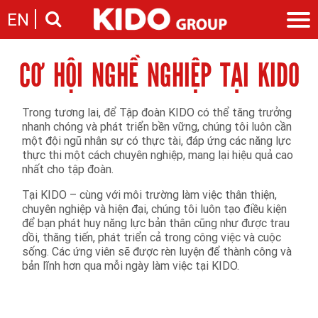
EN
CƠ HỘI NGHỀ NGHIỆP TẠI KIDO
Giới thiệu
Câu chuyện KIDO
Ngành hàng
Chặng đường
Ngành dầu
Trong tương lai, để Tập đoàn KIDO có thể tăng trưởng
Tin tức
Cam kết của KIDO
nhanh chóng và phát triển bền vững, chúng tôi luôn cần
Ngành gia vị
Tin tức & sự kiện
Nhà sáng lập
một đội ngũ nhân sự có thực tài, đáp ứng các năng lực
Nhà đầu tư
Ngành bánh
Thông cáo báo chí của tập đoàn
thực thi một cách chuyên nghiệp, mang lại hiệu quả cao
Thông điệp
Liên hệ
nhất cho tập đoàn.
Ban điều hành
Nghề nghiệp
Tại KIDO – cùng với môi trường làm việc thân thiện,
Báo cáo
chuyên nghiệp và hiện đại, chúng tôi luôn tạo điều kiện
Giới thiệu
Thông tin cổ phần
để bạn phát huy năng lực bản thân cũng như được trau
Nhu cầu tuyển dụng
Các công ty thành viên
dồi, thăng tiến, phát triển cả trong công việc và cuộc
sống. Các ứng viên sẽ được rèn luyện để thành công và
Liên hệ
bản lĩnh hơn qua mỗi ngày làm việc tại KIDO.