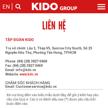
EN
LIÊN HỆ
Giới thiệu
Câu chuyện KIDO
Ngành hàng
Chặng đường
Ngành dầu
Tin tức
TẬP ĐOÀN KIDO
Cam kết của KIDO
Ngành gia vị
Tin tức & sự kiện
Nhà sáng lập
Nhà đầu tư
Trụ sở chính: Lầu 3, Tháp V5, Sunrise City South, Số 23
Ngành bánh
Thông cáo báo chí của tập đoàn
Nguyễn Hữu Thọ, Phường Tân Hưng, TP.HCM
Thông điệp
Liên hệ
Ban điều hành
Phone: (84) (28) 3827 0468
Nghề nghiệp
Fax: (84) (28) 3827 0469
Báo cáo
Email: info@kdc.vn
Giới thiệu
Thông tin cổ phần
Website:
www.kdc.vn
Nhu cầu tuyển dụng
Các công ty thành viên
CHĂM SÓC KHÁCH HÀNG
Email: Customerservice@kdc.vn
Liên hệ
Xin vui lòng điền vào biểu mẫu dưới đây, để gởi ý kiến hay yêu
cầu của Quý vị. Các ô có đánh dấu sao (*) được yêu cầu bắt
buộc điền vào.