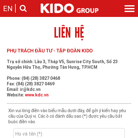
EN
LIÊN HỆ
Giới thiệu
Câu chuyện KIDO
Ngành hàng
Chặng đường
Ngành dầu
Tin tức
PHỤ TRÁCH ĐẦU TƯ - TẬP ĐOÀN KIDO
Cam kết của KIDO
Ngành gia vị
Tin tức & sự kiện
Nhà sáng lập
Nhà đầu tư
Trụ sở chính: Lầu 3, Tháp V5, Sunrise City South, Số 23
Ngành bánh
Thông cáo báo chí của tập đoàn
Nguyễn Hữu Thọ, Phường Tân Hưng, TP.HCM
Thông điệp
Liên hệ
Ban điều hành
Phone: (84) (28) 3827 0468
Nghề nghiệp
Fax: (84) (28) 3827 0469
Báo cáo
Email: ir@kdc.vn
Giới thiệu
Thông tin cổ phần
Website:
www.kdc.vn
Nhu cầu tuyển dụng
Các công ty thành viên
Xin vui lòng điền vào biểu mẫu dưới đây, để gởi ý kiến hay yêu
Liên hệ
cầu của Quý vị. Các ô có đánh dấu sao (*) được yêu cầu bắt
buộc điền vào.