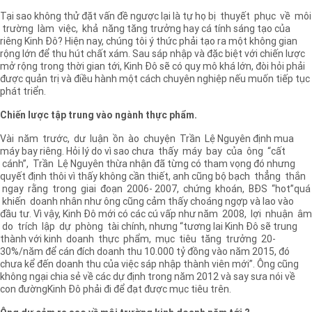
Tại sao không thử đặt vấn đề ngược lại là tự họ bị thuyết phục về môi
trường làm việc, khả năng tăng trưởng hay cá tính sáng tạo của
riêng Kinh Đô? Hiện nay, chúng tôi ý thức phải tạo ra một không gian
rộng lớn để thu hút chất xám. Sau sáp nhập và đặc biệt với chiến lược
mở rộng trong thời gian tới, Kinh Đô sẽ có quy mô khá lớn, đòi hỏi phải
được quản trị và điều hành một cách chuyên nghiệp nếu muốn tiếp tục
phát triển.
Chiến lược tập trung vào ngành thực phẩm.
Vài năm trước, dư luận ồn ào chuyện Trần Lệ Nguyên định mua
máy bay riêng. Hỏi lý do vì sao chưa thấy máy bay của ông “cất
cánh”, Trần Lệ Nguyên thừa nhận đã từng có tham vọng đó nhưng
quyết định thôi vì thấy không cần thiết, anh cũng bộ bạch thẳng thắn
ngay rằng trong giai đoạn 2006- 2007, chứng khoán, BĐS “hot”quá
khiến doanh nhân như ông cũng cảm thấy choáng ngợp và lao vào
đầu tư. Vì vậy, Kinh Đô mới có các cú vấp như năm 2008, lợi nhuận âm
do trích lập dự phòng tài chính, nhưng “tương lai Kinh Đô sẽ trung
thành với kinh doanh thực phẩm, mục tiêu tăng trưởng 20-
30%/năm để cán đích doanh thu 10.000 tỷ đồng vào năm 2015, đó
chưa kể đến doanh thu của việc sáp nhập thành viên mới”. Ông cũng
không ngại chia sẻ về các dự định trong năm 2012 và say sưa nói về
con đườngKinh Đô phải đi để đạt được mục tiêu trên.