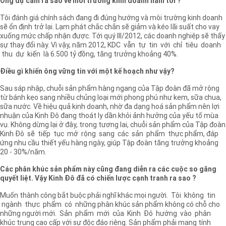
Ông dự cảm ra sao về môi trường kinh doanh năm tới ?
Tôi đánh giá chính sách đang đi đúng hướng và môi trường kinh doanh
sẽ ổn định trở lại. Lạm phát chắc chắn sẽ giảm và kéo lãi suất cho vay
xuống mức chấp nhận được. Tới quý III/2012, các doanh nghiệp sẽ thấy
sự thay đổi này. Vì vậy, năm 2012, KDC vẫn tự tin với chỉ tiêu doanh
thu dự kiến là 6.500 tỷ đồng, tăng trưởng khoảng 40%.
Điều gì khiến ông vững tin với một kế hoạch như vậy?
Sau sáp nhập, chuỗi sản phẩm hàng ngang của Tập đoàn đã mở rộng
từ bánh kẹo sang nhiều chủng loại mới phong phú như kem, sữa chua,
sữa nước. Về hiệu quả kinh doanh, nhờ đa dạng hoá sản phẩm nên lợi
nhuận của Kinh Đô đang thoát ly dần khỏi ảnh hưởng của yếu tố mùa
vụ. Không dừng lại ở đây, trong tương lai, chuỗi sản phẩm của Tập đoàn
Kinh Đô sẽ tiếp tục mở rộng sang các sản phẩm thực phẩm, đáp
ứng nhu cầu thiết yếu hàng ngày, giúp Tập đoàn tăng trưởng khoảng
20 - 30%/năm.
Các phân khúc sản phẩm này cũng đang diễn ra các cuộc so găng
quyết liệt. Vậy Kinh Đô đã có chiến lược cạnh tranh ra sao ?
Muốn thành công bắt buộc phải nghĩ khác mọi người. Tôi không tin
ngành thực phẩm có những phân khúc sản phẩm không có chỗ cho
những người mới. Sản phẩm mới của Kinh Đô hướng vào phân
khúc trung cao cấp với sự độc đáo riêng. Sản phẩm phải mang tính