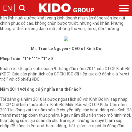
Một người đã quá nổi tiếng và thành đạt như Trần Lệ Nguyên - CEO của
EN
Tập Đoàn Kinh Đô thì còn “lát cắt” gì mới mẻ để khai thác? Tôi đã mang
tâm trạng đó tới cuộc hẹn và rút cục khám phá ra những doanh nhân
bản lĩnh nuôi dưỡng khát vọng kinh doanh như vận động viên leo núi
chinh phục độ cao, không chùn bước trước những khó khăn. Nhưng
Giới thiệu
không vì thế mà ông đánh mất những thú vui giản dị, đời thường..
Câu chuyện KIDO
Ngành hàng
Chặng đường
Ngành dầu
Tin tức
Mr. Tran Le Nguyen - CEO of Kinh Do
Cam kết của KIDO
Ngành gia vị
Tin tức & sự kiện
Nhà sáng lập
Nhà đầu tư
Phép Toán: “1”+ “1”+ “1” > 3
Ngành bánh
Thông cáo báo chí của tập đoàn
Thông điệp
Nhận xét kết quả kinh doanh 9 tháng đầu năm 2011 của CTCP Kinh Đô
Liên hệ
(KDC), Báo cáo phân tích của CTCK HSC đã tiếp tục giữ đánh giá “vượt
Ban điều hành
trội” với cổ phiếu KDC.
Nghề nghiệp
Báo cáo
Giới thiệu
Năm 2011 với ông có ý nghĩa như thế nào?
Thông tin cổ phần
Nhu cầu tuyển dụng
Các công ty thành viên
Tôi đánh giá năm 2010 là bước ngoặt lịch sử với Kinh Đô khi sáp nhập
CTCP Chế biến thực phẩm Kinh Đô Miền Bắc và CTCP Kido. Còn năm
Liên hệ
2011 lại đóng vai trò năm bản lề chuyển tiếp các hoạt động của Kinh Đô
thành một tập đoàn thực phẩm. Ngay năm đầu tiên theo mô hình mới,
hoạt động của Tập đoàn đã cho trái ngọt, chứng tỏ quyết tâm sáp
nhập để tăng hiệu quả hoạt động, tiết giảm chi phí là đúng đắn.