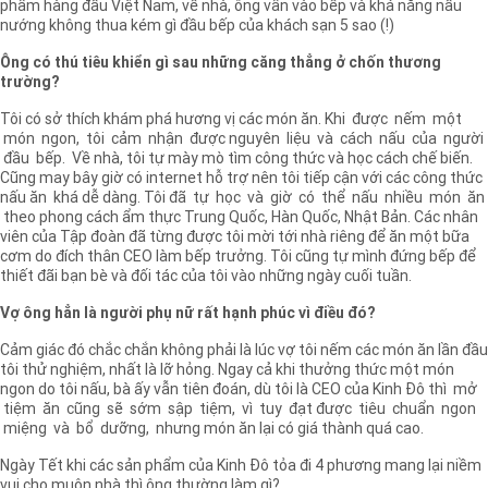
phẩm hàng đầu Việt Nam, về nhà, ông vẫn vào bếp và khả năng nấu
nướng không thua kém gì đầu bếp của khách sạn 5 sao (!)
Ông có thú tiêu khiển gì sau những căng thẳng ở chốn thương
trường?
Tôi có sở thích khám phá hương vị các món ăn. Khi được nếm một
món ngon, tôi cảm nhận được nguyên liệu và cách nấu của người
đầu bếp. Về nhà, tôi tự mày mò tìm công thức và học cách chế biến.
Cũng may bây giờ có internet hỗ trợ nên tôi tiếp cận với các công thức
nấu ăn khá dễ dàng. Tôi đã tự học và giờ có thể nấu nhiều món ăn
theo phong cách ẩm thực Trung Quốc, Hàn Quốc, Nhật Bản. Các nhân
viên của Tập đoàn đã từng được tôi mời tới nhà riêng để ăn một bữa
cơm do đích thân CEO làm bếp trưởng. Tôi cũng tự mình đứng bếp để
thiết đãi bạn bè và đối tác của tôi vào những ngày cuối tuần.
Vợ ông hẳn là người phụ nữ rất hạnh phúc vì điều đó?
Cảm giác đó chắc chắn không phải là lúc vợ tôi nếm các món ăn lần đầu
tôi thử nghiệm, nhất là lỡ hỏng. Ngay cả khi thưởng thức một món
ngon do tôi nấu, bà ấy vẫn tiên đoán, dù tôi là CEO của Kinh Đô thì mở
tiệm ăn cũng sẽ sớm sập tiệm, vì tuy đạt được tiêu chuẩn ngon
miệng và bổ dưỡng, nhưng món ăn lại có giá thành quá cao.
Ngày Tết khi các sản phẩm của Kinh Đô tỏa đi 4 phương mang lại niềm
vui cho muôn nhà thì ông thường làm gì?