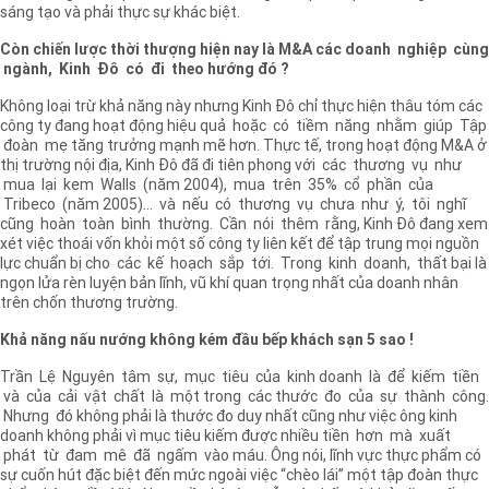
sáng tạo và phải thực sự khác biệt.
Còn chiến lược thời thượng hiện nay là M&A các doanh nghiệp cùng
ngành, Kinh Đô có đi theo hướng đó ?
Không loại trừ khả năng này nhưng Kinh Đô chỉ thực hiện thâu tóm các
công ty đang hoạt động hiệu quả hoặc có tiềm năng nhằm giúp Tập
đoàn mẹ tăng trưởng mạnh mẽ hơn. Thực tế, trong hoạt động M&A ở
thị trường nội địa, Kinh Đô đã đi tiên phong với các thương vụ như
mua lại kem Walls (năm 2004), mua trên 35% cổ phần của
Tribeco (năm 2005)… và nếu có thương vụ chưa như ý, tôi nghĩ
cũng hoàn toàn bình thường. Cần nói thêm rằng, Kinh Đô đang xem
xét việc thoái vốn khỏi một số công ty liên kết để tập trung mọi nguồn
lực chuẩn bị cho các kế hoạch sắp tới. Trong kinh doanh, thất bại là
ngọn lửa rèn luyện bản lĩnh, vũ khí quan trọng nhất của doanh nhân
trên chốn thương trường.
Khả năng nấu nướng không kém đầu bếp khách sạn 5 sao !
Trần Lệ Nguyên tâm sự, mục tiêu của kinh doanh là để kiếm tiền
và của cải vật chất là một trong các thước đo của sự thành công.
Nhưng đó không phải là thước đo duy nhất cũng như việc ông kinh
doanh không phải vì mục tiêu kiếm được nhiều tiền hơn mà xuất
phát từ đam mê đã ngấm vào máu. Ông nói, lĩnh vực thực phẩm có
sự cuốn hút đặc biệt đến mức ngoài việc “chèo lái” một tập đoàn thực