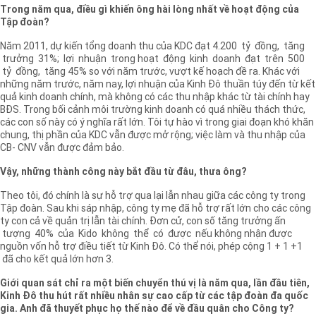
Trong năm qua, điều gì khiến ông hài lòng nhất về hoạt động của
Tập đoàn?
Năm 2011, dự kiến tổng doanh thu của KDC đạt 4.200 tỷ đồng, tăng
trưởng 31%; lợi nhuận trong hoạt động kinh doanh đạt trên 500
tỷ đồng, tăng 45% so với năm trước, vượt kế hoạch đề ra. Khác với
những năm trước, năm nay, lợi nhuận của Kinh Đô thuần túy đến từ kết
quả kinh doanh chính, mà không có các thu nhập khác từ tài chính hay
BĐS. Trong bối cảnh môi trường kinh doanh có quá nhiều thách thức,
các con số này có ý nghĩa rất lớn. Tôi tự hào vì trong giai đoạn khó khăn
chung, thị phần của KDC vẫn được mở rộng; việc làm và thu nhập của
CB- CNV vẫn được đảm bảo.
Vậy, những thành công này bắt đầu từ đâu, thưa ông?
Theo tôi, đó chính là sự hỗ trợ qua lại lẫn nhau giữa các công ty trong
Tập đoàn. Sau khi sáp nhập, công ty mẹ đã hỗ trợ rất lớn cho các công
ty con cả về quản trị lẫn tài chính. Đơn cử, con số tăng trưởng ấn
tượng 40% của Kido không thể có được nếu không nhận được
nguồn vốn hỗ trợ điều tiết từ Kinh Đô. Có thể nói, phép cộng 1 + 1 +1
đã cho kết quả lớn hơn 3.
Giới quan sát chỉ ra một biến chuyển thú vị là năm qua, lần đầu tiên,
Kinh Đô thu hút rất nhiều nhân sự cao cấp từ các tập đoàn đa quốc
gia. Anh đã thuyết phục họ thế nào để về đầu quân cho Công ty?