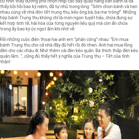
cứ nhìn thấy đường phố nhộn nhịp các dãy quầy hàng bán bánh là đã
thấy bồi hồi bao kỷ niệm, đã tự nhủ trong lòng: “Sớm chọn bánh và hẹn
nhau cùng về nhà đón tết trung thu, kẻo ông bà, ba mẹ trông!”. Những
hộp bánh Trung thu không chỉ là món ngon tuyệt hảo, chứa đựng sự
kết hợp tinh tế, hài hòa của từng nguyên liệu quý mà còn ẩn chứa
trong ấy bao ký ức ngọt ấm khi nhớ về.
Rồi những cuộc điện thoại hai anh em “phân công” nhau: “Em mua
bánh Trung thu cho cả nhà đầy đủ hết rồi đó nhen. Anh hai mua lồng
đèn cho các cháu đi. Nhớ thêm cái đèn kéo quân. Ba thích thắp đèn kéo
quân lắm…”, cũng đủ thấy hết ý nghĩa của Trung thu – Tết của tình
thân!