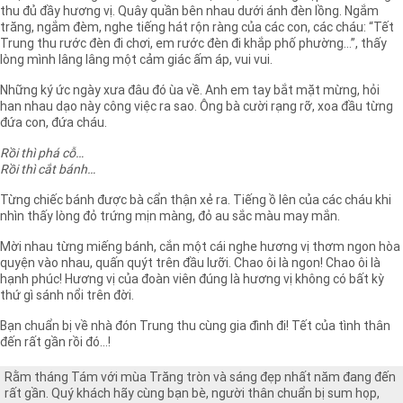
thu đủ đầy hương vị. Quây quần bên nhau dưới ánh đèn lồng. Ngắm
trăng, ngắm đèm, nghe tiếng hát rộn ràng của các con, các cháu: “Tết
Trung thu rước đèn đi chơi, em rước đèn đi khắp phố phường…”, thấy
lòng mình lâng lâng một cảm giác ấm áp, vui vui.
Những ký ức ngày xưa đâu đó ùa về. Anh em tay bắt mặt mừng, hỏi
han nhau dạo này công việc ra sao. Ông bà cười rạng rỡ, xoa đầu từng
đứa con, đứa cháu.
Rồi thì phá cỗ…
Rồi thì cắt bánh…
Từng chiếc bánh được bà cẩn thận xẻ ra. Tiếng ồ lên của các cháu khi
nhìn thấy lòng đỏ trứng mịn màng, đỏ au sắc màu may mắn.
Mời nhau từng miếng bánh, cắn một cái nghe hương vị thơm ngon hòa
quyện vào nhau, quấn quýt trên đầu lưỡi. Chao ôi là ngon! Chao ôi là
hạnh phúc! Hương vị của đoàn viên đúng là hương vị không có bất kỳ
thứ gì sánh nổi trên đời.
Bạn chuẩn bị về nhà đón Trung thu cùng gia đình đi! Tết của tình thân
đến rất gần rồi đó…!
Rằm tháng Tám với mùa Trăng tròn và sáng đẹp nhất năm đang đến
rất gần. Quý khách hãy cùng bạn bè, người thân chuẩn bị sum họp,