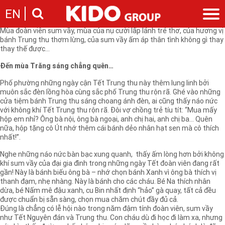
Chạy xe đưa con đi học, nghe con líu lo: “Mẹ ơi, chừng nào mới tới Trung
EN
thu? Mình mua bánh Trung thu, mua lồng đèn rồi sang nhà ông bà đi
mẹ! Người mẹ bất giác mỉm cười. Mùa Tết của tình thân đến thật gần!
Mùa đoàn viên sum vầy, mùa của nụ cười lấp lánh trẻ thơ, của hương vị
bánh Trung thu thơm lừng, của sum vầy ấm áp thân tình không gì thay
Giới thiệu
thay thế được…
Câu chuyện KIDO
Ngành hàng
Đến mùa Trăng sáng chẳng quên…
Chặng đường
Ngành dầu
Tin tức
Phố phường những ngày cận Tết Trung thu này thêm lung linh bởi
Cam kết của KIDO
Ngành gia vị
muôn sắc đèn lồng hòa cùng sắc phố Trung thu rộn rã. Ghé vào những
Tin tức & sự kiện
Nhà sáng lập
Nhà đầu tư
cửa tiệm bánh Trung thu sáng choang ánh đèn, ai cũng thấy náo nức
Ngành bánh
Thông cáo báo chí của tập đoàn
với không khí Tết Trung thu rộn rã. Đôi vợ chồng trẻ tíu tít: “Mua mấy
Thông điệp
Liên hệ
hộp em nhỉ? Ông bà nội, ông bà ngoại, anh chị hai, anh chị ba… Quên
Ban điều hành
nữa, hộp tặng cô Út nhớ thêm cái bánh dẻo nhân hạt sen mà cô thích
Nghề nghiệp
nhất!”.
Báo cáo
Giới thiệu
Thông tin cổ phần
Nghe những náo nức bàn bạc xung quanh, thấy ấm lòng hơn bởi không
khí sum vầy của đại gia đình trong những ngày Tết đoàn viên đang rất
Nhu cầu tuyển dụng
Các công ty thành viên
gần! Này là bánh biếu ông bà – nhớ chọn bánh Xanh vì ông bà thích vị
Liên hệ
thanh đạm, nhẹ nhàng. Này là bánh cho các cháu. Bé Na thích nhân
dừa, bé Nấm mê đậu xanh, cu Bin nhất định “hảo” gà quay, tất cả đều
được chuẩn bị sẵn sàng, chọn mua chăm chút đầy đủ cả.
Đúng là chẳng có lễ hội nào trong năm đậm tính đoàn viên, sum vầy
như Tết Nguyên đán và Trung thu. Con cháu dù đi học đi làm xa, nhưng