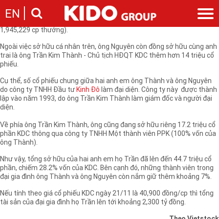
Ông Trần Lệ Nguyên, TGĐ CTCP
Kinh Đô
(HOSE: KDC), vừa có thông
EN
báo mua thành công 1,827,290 cp, nâng tổng số cổ phần nắm lên
13,498,668 cp, ứng với tỷ lệ sở hữu tăng từ 7.3% lên 8.44% (đã bao gồm
1,945,229 cp thưởng).
Giới thiệu
Ngoài việc sở hữu cá nhân trên, ông Nguyên còn đồng sở hữu cùng anh
trai là ông Trần Kim Thành - Chủ tịch HĐQT KDC thêm hơn 14 triệu cổ
Câu chuyện KIDO
Ngành hàng
phiếu.
Chặng đường
Ngành dầu
Tin tức
Cụ thể, số cổ phiếu chung giữa hai anh em ông Thành và ông Nguyên
Cam kết của KIDO
Ngành gia vị
do công ty TNHH Đầu tư
Kinh Đô
làm đại diện. Công ty này được thành
Tin tức & sự kiện
Nhà sáng lập
Nhà đầu tư
lập vào năm 1993, do ông Trần Kim Thành làm giám đốc và người đại
Ngành bánh
Thông cáo báo chí của tập đoàn
diện.
Thông điệp
Liên hệ
Ban điều hành
Về phía ông Trần Kim Thành, ông cũng đang sở hữu riêng 17.2 triệu cổ
Nghề nghiệp
phần KDC thông qua công ty TNHH Một thành viên PPK (100% vốn của
Báo cáo
ông Thành).
Giới thiệu
Thông tin cổ phần
Như vậy, tổng sở hữu của hai anh em họ Trần đã lên đến 44.7 triệu cổ
Nhu cầu tuyển dụng
Các công ty thành viên
phần, chiếm 28.2% vốn của KDC. Bên cạnh đó, những thành viên trong
Liên hệ
đại gia đình ông Thành và ông Nguyên còn nắm giữ thêm khoảng 7%.
Nếu tính theo giá cổ phiếu KDC ngày 21/11 là 40,900 đồng/cp thì tổng
tài sản của đại gia đình họ Trần lên tới khoảng 2,300 tỷ đồng.