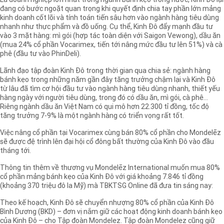
Là doanh nghiệp lớn nhất trong ngành bánh kẹo trong nước, Kinh Đô lại
đang có bước ngoặt quan trọng khi quyết định chia tay phần lớn mảng
kinh doanh cốt lõi và tính toán tiến sâu hơn vào ngành hàng tiêu dùng
nhanh như thực phẩm và đồ uống. Cụ thể, Kinh Đô đẩy mạnh đầu tư
vào 3 mặt hàng: mì gói (hợp tác toàn diện với Saigon Vewong), dầu ăn
(mua 24% cổ phần Vocarimex, tiến tới nâng mức đầu tư lên 51%) và cà
phê (đầu tư vào PhinDeli).
Lãnh đạo tập đoàn Kinh Đô trong thời gian qua chia sẻ: ngành hàng
bánh kẹo trong những năm gần đây tăng trưởng chậm lại và Kinh Đô
từ lâu đã tìm cơ hội đầu tư vào ngành hàng tiêu dùng nhanh, thiết yếu
hàng ngày với người tiêu dùng, trong đó có dầu ăn, mì gói, cà phê...
Riêng ngành dầu ăn Việt Nam có qui mô hơn 22.300 tỉ đồng, tốc độ
tăng trưởng 7-9% là một ngành hàng có triển vọng rất tốt.
Việc nâng cổ phần tại Vocarimex cùng bán 80% cổ phần cho Mondelēz
sẽ được đệ trình lên đại hội cổ đông bất thường của Kinh Đô vào đầu
tháng tới.
Thông tin thêm về thương vụ Mondelēz International muốn mua 80%
cổ phần mảng bánh kẹo của Kinh Đô với giá khoảng 7.846 tỉ đồng
(khoảng 370 triệu đô la Mỹ) mà TBKTSG Online đã đưa tin sáng nay:
Theo kế hoạch, Kinh Đô sẽ chuyển nhượng 80% cổ phần của Kinh Đô
Bình Dương (BKD) – đơn vị nắm giữ các hoạt động kinh doanh bánh kẹo
của Kinh Đô – cho Tập đoàn Mondelez. Tập đoàn Mondelez cũng giữ