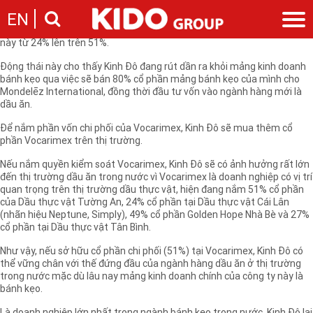
Hội đồng quản trị Công ty cổ phần Kinh Đô (MCK: KDC) vừa thông qua
EN
tờ trình đầu tư thêm vào Tổng công ty Công nghiệp Dầu thực vật Việt
Nam (Vocarimex) để nâng mức sở hữu của Kinh Đô tại doanh nghiệp
này từ 24% lên trên 51%.
Giới thiệu
Động thái này cho thấy Kinh Đô đang rút dần ra khỏi mảng kinh doanh
bánh kẹo qua việc sẽ bán 80% cổ phần mảng bánh kẹo của mình cho
Câu chuyện KIDO
Ngành hàng
Mondelēz International, đồng thời đầu tư vốn vào ngành hàng mới là
Chặng đường
dầu ăn.
Ngành dầu
Tin tức
Cam kết của KIDO
Ngành gia vị
Để nắm phần vốn chi phối của Vocarimex, Kinh Đô sẽ mua thêm cổ
Tin tức & sự kiện
Nhà sáng lập
Nhà đầu tư
phần Vocarimex trên thị trường.
Ngành bánh
Thông cáo báo chí của tập đoàn
Thông điệp
Nếu nắm quyền kiểm soát Vocarimex, Kinh Đô sẽ có ảnh hưởng rất lớn
Liên hệ
Ban điều hành
đến thị trường dầu ăn trong nước vì Vocarimex là doanh nghiệp có vị trí
quan trọng trên thị trường dầu thực vật, hiện đang nắm 51% cổ phần
Nghề nghiệp
Báo cáo
của Dầu thực vật Tường An, 24% cổ phần tại Dầu thực vật Cái Lân
Giới thiệu
Thông tin cổ phần
(nhãn hiệu Neptune, Simply), 49% cổ phần Golden Hope Nhà Bè và 27%
cổ phần tại Dầu thực vật Tân Bình.
Nhu cầu tuyển dụng
Các công ty thành viên
Như vậy, nếu sở hữu cổ phần chi phối (51%) tại Vocarimex, Kinh Đô có
Liên hệ
thể vững chân với thế đứng đầu của ngành hàng dầu ăn ở thị trường
trong nước mặc dù lâu nay mảng kinh doanh chính của công ty này là
bánh kẹo.