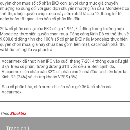
quyền chọn mua số cổ phần BKD còn lại với cùng mức giá chuyển
nhượng áp dụng đối với giao dịch chuyển nhượng lần đầu. Mondelez có
thể thực hiện quyền chọn mua này sớm nhất là sau 12 tháng kể từ
ngày hoàn tất giao dịch bán cổ phần lần đầu.
20% cổ phần còn lại của BKD có giá 1.961,7 tỈ đồng trong trường hợp
Mondelez thực hiện quyền chọn mua. Tổng cộng Kinh Đô có thể thu về
9.808,6 tỉ đồng tính cho 100% số cổ phần BKD nếu Mondelez thực hiện
quyền chọn mua, giá này chưa bao gồm tiền mặt, các khoản phải thu
và khấu trừ nghĩa vụ phải trả.
Vocarimex đã thực hiện IPO vào cuối tháng 7-2014 thông qua đấu giá
37,9 triệu cổ phần, tương đương 31% vốn điều lệ. Bên cạnh đó,
Vocarimex còn chào bán 32% cổ phần cho 2 nhà đầu tư chiến lược là
Kinh Đô (24%) và chứng khoán VPBS (8%).
Sau cổ phần hóa, nhà nước chỉ còn nắm giữ 36% cổ phần của
Vocarimex.
Theo
Stockbiz
Trang chủ