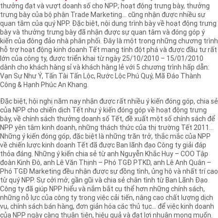
thưởng đạt và vượt doanh số cho NPP; hoạt động trưng bày, thưởng
trưng bày của bộ phận Trade Marketing... cũng nhận được nhiều sự
quan tâm của quý NPP. Đặc biệt, nội dung trình bày về hoạt động trưng
bày và thưởng trưng bày đã nhận được sự quan tâm và đóng góp ý
kiến của đông đảo nhà phân phối. Đây là một trong những chương trình
hỗ trợ hoạt động kinh doanh Tết mang tính đột phá và được đầu tư rất
lớn của công ty, được triển khai từ ngày 25/10/2010 – 15/01/2010
dành cho khách hàng sỉ và khách hàng lẻ với 5 chương trình hấp dẫn:
Vạn Sự Như Ý, Tấn Tài Tấn Lộc, Rước Lộc Phú Quý, Mã Đáo Thành
Công & Hạnh Phúc An Khang.
Đặc biệt, hội nghị năm nay nhận được rất nhiều ý kiến đóng góp, chia sẻ
của NPP cho chiến dịch Tết như ý kiến đóng góp về hoạt động trưng
bày, về chính sách thưởng doanh số Tết, đề xuất một số chính sách để
NPP yên tâm kinh doanh, những thách thức của thị trường Tết 2011...
Những ý kiến đóng góp, đặc biệt là những trăn trở, thắc mắc của NPP
về chiến lược kinh doanh Tết đã được Ban lãnh đạo Công ty giải đáp
thỏa đáng. Những ý kiến chia sẻ từ anh Nguyễn Khắc Huy – COO Tập
đoàn Kinh Đô, anh Lê Văn Thịnh – Phó TGĐ PTKD, anh Lê Anh Quân –
Phó TGĐ Marketing đều nhận được sự đồng tình, ủng hộ và nhất trí cao
từ quý NPP. Sự cởi mở, gần gũi và chia sẻ chân tình từ Ban Lãnh Đạo
Công ty đã giúp NPP hiểu và nắm bắt cụ thể hơn những chính sách,
những nỗ lực của công ty trong việc cải tiến, nâng cao chất lượng dịch
vụ, chính sách bán hàng, đơn giản hóa các thủ tục... để việc kinh doanh
của NPP ngày càng thuận tiện, hiệu quả và đạt lợi nhuận mong muốn.