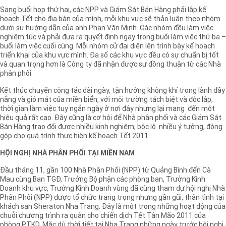
Sang buổi họp thứ hai, các NPP và Giám Sát Bán Hàng phải lập kế
hoạch Tết cho địa bàn của mình, mỗi khu vực sẽ thảo luận theo nhóm
dưới sự hướng dẫn của anh Phan Văn Minh. Các nhóm đều làm việc
nghiêm túc và phải đưa ra quyết định ngay trong buổi làm việc thứ ba –
buổi làm việc cuối cùng. Mỗi nhóm cử đại diện lên trình bày kế hoạch
triển khai của khu vực mình. Đa số các khu vực đều có sự chuẩn bị tốt
và quan trọng hơn là Công ty đã nhận được sự đồng thuận từ các Nhà
phân phối.
Kết thúc chuyến công tác dài ngày, tận hưởng không khí trong lành đầy
nắng và gió mát của miền biển, với môi trường tách biệt và độc lập,
thời gian làm việc tuy ngắn ngày ở nơi đây nhưng lại mang đến một
hiệu quả rất cao. Đây cũng là cơ hội để Nhà phân phối và các Giám Sát
Bán Hàng trao đổi được nhiều kinh nghiệm, bộc lộ nhiều ý tưởng, đóng
góp cho quá trình thực hiện kế hoạch Tết 2011.
HỘI NGHỊ NHÀ PHÂN PHỐI TẠI MIỀN NAM
Đầu tháng 11, gần 100 Nhà Phân Phối (NPP) từ Quảng Bình đến Cà
Mau cùng Ban TGĐ, Trưởng Bộ phận các phòng ban, Trưởng Kinh
Doanh khu vực, Trưởng Kinh Doanh vùng đã cùng tham dự hội nghị Nhà
Phân Phối (NPP) được tổ chức trang trọng nhưng gần gũi, thân tình tại
khách sạn Sheraton Nha Trang. Đây là một trong những hoạt động của
chuỗi chương trình ra quân cho chiến dịch Tết Tân Mão 2011 của
phòng PTKD. Mặc dù thời tiết tại Nha Trang những ngày trước hội nghị