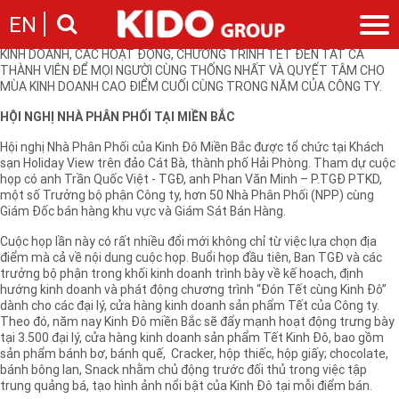
KHỞI ĐỘNG CHIẾN DỊCH TẾT 2011, P. PTKD CÔNG TY KINH ĐÔ VÀ KINH
EN
ĐÔ MIỀN BẮC ĐÃ TỔ CHỨC HỘI NGHỊ NHÀ PHÂN PHỐI, HỘI NGHỊ LỰC
LƯỢNG BÁN HÀNG NHẰM TRIỂN KHAI CỤ THỂ, SÂU RỘNG CHIẾN LƯỢC
KINH DOANH, CÁC HOẠT ĐỘNG, CHƯƠNG TRÌNH TẾT ĐẾN TẤT CẢ
THÀNH VIÊN ĐỂ MỌI NGƯỜI CÙNG THỐNG NHẤT VÀ QUYẾT TÂM CHO
Giới thiệu
MÙA KINH DOANH CAO ĐIỂM CUỐI CÙNG TRONG NĂM CỦA CÔNG TY.
Câu chuyện KIDO
Ngành hàng
HỘI NGHỊ NHÀ PHÂN PHỐI TẠI MIỀN BẮC
Chặng đường
Ngành dầu
Tin tức
Hội nghị Nhà Phân Phối của Kinh Đô Miền Bắc được tổ chức tại Khách
Cam kết của KIDO
Ngành gia vị
sạn Holiday View trên đảo Cát Bà, thành phố Hải Phòng. Tham dự cuộc
Tin tức & sự kiện
Nhà sáng lập
Nhà đầu tư
họp có anh Trần Quốc Việt - TGĐ, anh Phan Văn Minh – P.TGĐ PTKD,
Ngành bánh
Thông cáo báo chí của tập đoàn
một số Trưởng bộ phận Công ty, hơn 50 Nhà Phân Phối (NPP) cùng
Thông điệp
Liên hệ
Giám Đốc bán hàng khu vực và Giám Sát Bán Hàng.
Ban điều hành
Cuộc họp lần này có rất nhiều đổi mới không chỉ từ việc lựa chọn địa
Nghề nghiệp
Báo cáo
điểm mà cả về nội dung cuộc họp. Buổi họp đầu tiên, Ban TGĐ và các
Giới thiệu
Thông tin cổ phần
trưởng bộ phận trong khối kinh doanh trình bày về kế hoạch, định
hướng kinh doanh và phát động chương trình “Đón Tết cùng Kinh Đô”
Nhu cầu tuyển dụng
Các công ty thành viên
dành cho các đại lý, cửa hàng kinh doanh sản phẩm Tết của Công ty.
Liên hệ
Theo đó, năm nay Kinh Đô miền Bắc sẽ đẩy mạnh hoạt động trưng bày
tại 3.500 đại lý, cửa hàng kinh doanh sản phẩm Tết Kinh Đô, bao gồm
sản phẩm bánh bơ, bánh quế, Cracker, hộp thiếc, hộp giấy; chocolate,
bánh bông lan, Snack nhằm chủ động trước đối thủ trong việc tập
trung quảng bá, tạo hình ảnh nổi bật của Kinh Đô tại mỗi điểm bán.