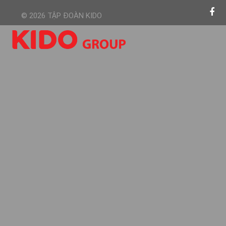
© 2026 TẬP ĐOÀN KIDO