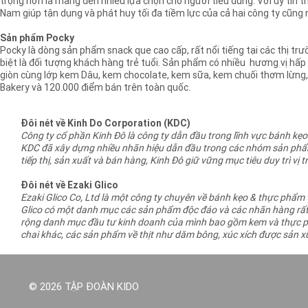
trọng hơn là mang đến nhiều lựa chọn cho người tiêu dùng. Với uy tín t
Nam giúp tận dụng và phát huy tối đa tiềm lực của cả hai công ty cũng
Sản phẩm Pocky
Pocky là dòng sản phẩm snack que cao cấp, rất nổi tiếng tại các thị trư
biệt là đối tượng khách hàng trẻ tuổi. Sản phẩm có nhiều hương vị hấ
giòn cùng lớp kem Dâu, kem chocolate, kem sữa, kem chuối thơm lừng,
Bakery và 120.000 điểm bán trên toàn quốc.
Đôi nét về Kinh Do Corporation (KDC)
Công ty cổ phần Kinh Đô là công ty dẫn đầu trong lĩnh vực bánh kẹ
KDC đã xây dựng nhiều nhãn hiệu dẫn đầu trong các nhóm sản phẩm 
tiếp thị, sản xuất và bán hàng, Kinh Đô giữ vững mục tiêu duy trì v
Đôi nét về Ezaki Glico
Ezaki Glico Co, Ltd là một công ty chuyên về bánh kẹo & thực phẩm tạ
Glico có một danh mục các sản phẩm độc đáo và các nhãn hàng rất m
rộng danh mục đầu tư kinh doanh của mình bao gồm kem và thực ph
chai khác, các sản phẩm về thịt như dăm bông, xúc xích được sản xu
© 2026 TẬP ĐOÀN KIDO