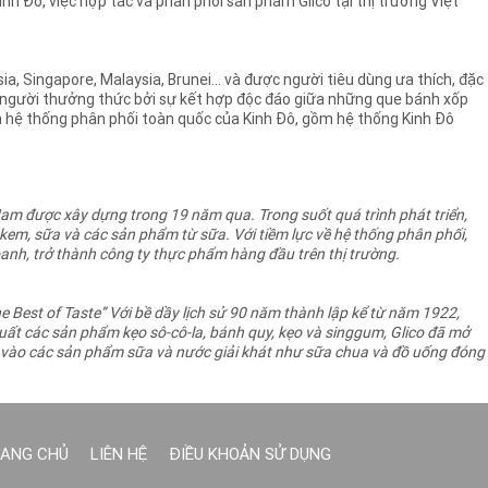
h Đô, việc hợp tác và phân phối sản phẩm Glico tại thị trường Việt
sia, Singapore, Malaysia, Brunei… và được người tiêu dùng ưa thích, đặc
n người thưởng thức bởi sự kết hợp độc đáo giữa những que bánh xốp
à hệ thống phân phối toàn quốc của Kinh Đô, gồm hệ thống Kinh Đô
am được xây dựng trong 19 năm qua. Trong suốt quá trình phát triển,
em, sữa và các sản phẩm từ sữa. Với tiềm lực về hệ thống phân phối,
doanh, trở thành công ty thực phẩm hàng đầu trên thị trường.
he Best of Taste” Với bề dầy lịch sử 90 năm thành lập kể từ năm 1922,
uất các sản phẩm kẹo sô-cô-la, bánh quy, kẹo và singgum, Glico đã mở
 vào các sản phẩm sữa và nước giải khát như sữa chua và đồ uống đóng
ANG CHỦ
LIÊN HỆ
ĐIỀU KHOẢN SỬ DỤNG