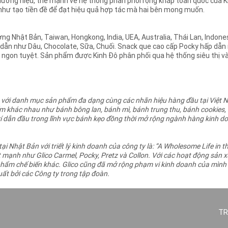
hương hiệu, thế mạnh về hệ thống phân phối rộng khắp toàn quốc của Kin
 như tạo tiền đề để đạt hiệu quả hợp tác mà hai bên mong muốn.
ờng Nhật Bản, Taiwan, Hongkong, India, UEA, Australia, Thái Lan, Indone
p dẫn như Dâu, Chocolate, Sữa, Chuối. Snack que cao cấp Pocky hấp dẫ
 ngon tuyệt. Sản phẩm được Kinh Đô phân phối qua hệ thống siêu thị v
o với danh mục sản phẩm đa dạng cùng các nhãn hiệu hàng đầu tại Việt N
khác nhau như bánh bông lan, bánh mì, bánh trung thu, bánh cookies, k
ị trí dẫn đầu trong lĩnh vực bánh kẹo đồng thời mở rộng ngành hàng kinh 
i Nhật Bản với triết lý kinh doanh của công ty là: “A Wholesome Life in t
ạnh như Glico Carmel, Pocky, Pretz và Collon. Với các hoạt động sản x
ẩm chế biến khác. Glico cũng đã mở rộng phạm vi kinh doanh của mình
ất bởi các Công ty trong tập đoàn.
TR