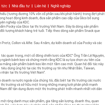
 kết thỏa thuận hợp tác chiến lược và công bố Kinh Đô chính thức phân
n tức
Nhà đầu tư
Liên hệ
Nghề nghiệp
phiếu (tương đương 10% vốn cổ phần sau khi phát hành) trong đợt phát
hí của tập đoàn
bánh
cáo
Cam kết của KIDO
Thông tin cổ phần
Nhà sáng lập
Các công ty thành viên
Liên hệ
 trong hoạt động kinh doanh, đưa sản phẩm cao cấp của Glico bổ sung
yên nghiệp của KDC.
 phẩm Pocky của Glico tại thị trường Việt Nam. Đây là dòng sản phẩm
 là đối tượng khách hàng trẻ tuổi. Tiếp theo dòng sản phẩm Snack que
retz, Collon và Alfie. Sau 4 năm, dự kiến doanh số của Pocky và các
ối tác quan trọng, một cổ đông chiến lược của KDC” Ông Trần Lệ Nguyên,
g ngành bánh kẹo và chứng minh rằng KDC là sự lựa chọn ưu tiên của
ể đưa mảng sản phẩm bánh kẹo lên một tầm cao mới. Quan hệ đối tác này
iêu dùng ủng hộ tại các thị trường uy tín như Nhật Bản, Taiwan,
 nhận tại thị trường Việt Nam”.
 doanh ra nước ngoài của chúng tôi, đặc biệt tại thị trường các nước
lĩnh thị trường và sở hữu một trong những mạng lưới phân phối mạnh
iệt Nam để tận dụng được một thị trường phát triển nhanh nhất với dân
 Đô mở rộng danh mục sản phẩm, gia tăng sản lượng, doanh thu, quan