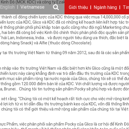
inh Đô (MCK: KDC) và công ty Ezaki Glico (TYO: 2206) đã chính thức ký
English
Vietnamese
Giới thiệu
Ngành hàng
Ti
ở thành cổ đông chiến lược của KDC thông qua việc mua 14,000,000 cổ 
Câu chuyện KIDO
Ngành dầu
Tin tức & sự kiện
Thông điệp
Giới thiệu
Nhu cầu tuyển dụng
Ngành gia vị
Ban điều hành
Chặng đường
Thông cáo báo c
Ngành 
Báo 
chiến lược của KDC, Glico và KDC đã có những kế hoạch liên kết hợp tác
ệ thống phân phối phủ khắp toàn quốc cũng như đội ngũ Marketing chu
ản), hai bên đã công bố việc Kinh Đô chính thức phân phối độc quyền sản
 Thái Lan, Indonesia, India… và được người tiêu dùng ưa thích, đặc biệt
 dòng hàng Snack) và Alfie (thuộc dòng Chocolate).
ại thị trường Việt Nam từ tháng 09 năm 2012, sau đó là các sản phẩm P
m nhập vào thị trường Việt Nam và đặc biệt hơn khi Glico cũng là một đ
iến lược này càng khẳng định vai trò dẫn đầu thị trường của KDC tron
à danh mục sản phẩm rộng tại nước ngoài của Glico, chúng tôi sẽ có th
hống gồm 120.000 điểm bán lẻ của KDC. Với chất lượng và được người t
sia, Brunei… Chúng tôi tin tưởng sản phẩm Pocky sẽ phù hợp và được đón
xét rằng: “Chúng tôi có một kế hoạch rất tích cực cho việc mở rộng kinh
ẻ lợi ích từ vị trí dẫn đầu thị trường bánh kẹo của KDC, vốn đã thống 
ng chúng tôi có thể giới thiệu và mở rộng sản phẩm của chúng tôi tại V
 Thực Phẩm, việc phân phối sản phẩm Pocky của Glico là cơ hội để Kinh