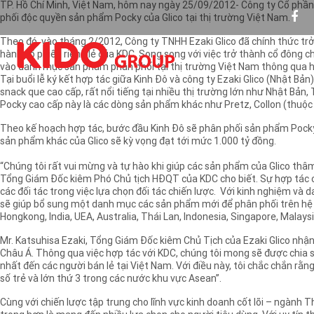
TP. Hồ Chí Minh, Việt Nam, hôm nay ngày 25/09/2012- Công ty Cổ phần K
phối độc quyền sản phẩm Pocky của Glico tại thị trường Việt Nam.
Theo đó, vào tháng 2/2012, Công ty TNHH Ezaki Glico đã chính thức tr
hành cổ phiếu riêng lẻ của KDC. Song song với việc trở thành cổ đông 
vào danh mục sản phẩm phân phối tại thị trường Việt Nam thông qua h
Tại buổi lễ ký kết hợp tác giữa Kinh Đô và công ty Ezaki Glico (Nhật B
snack que cao cấp, rất nổi tiếng tại nhiều thị trường lớn như Nhật Bản,
Pocky cao cấp này là các dòng sản phẩm khác như Pretz, Collon (thuộc
Theo kế hoạch hợp tác, bước đầu Kinh Đô sẽ phân phối sản phẩm Pocky t
sản phẩm khác của Glico sẽ kỳ vọng đạt tới mức 1.000 tỷ đồng.
“Chúng tôi rất vui mừng và tự hào khi giúp các sản phẩm của Glico thâ
Tổng Giám Đốc kiêm Phó Chủ tịch HĐQT của KDC cho biết. Sự hợp tác ch
các đối tác trong việc lựa chọn đối tác chiến lược. Với kinh nghiệm v
sẽ giúp bổ sung một danh mục các sản phẩm mới để phân phối trên hệ t
Hongkong, India, UEA, Australia, Thái Lan, Indonesia, Singapore, Malay
Mr. Katsuhisa Ezaki, Tổng Giám Đốc kiêm Chủ Tịch của Ezaki Glico nhận 
Châu Á. Thông qua việc hợp tác với KDC, chúng tôi mong sẽ được chia s
nhất đến các người bán lẻ tại Việt Nam. Với điều này, tôi chắc chắn rằ
số trẻ và lớn thứ 3 trong các nước khu vực Asean”.
Cùng với chiến lược tập trung cho lĩnh vực kinh doanh cốt lõi – ngành