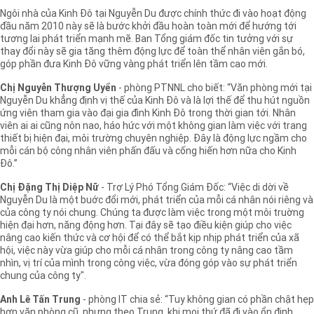
Ngôi nhà của Kinh Đô tại Nguyễn Du được chính thức đi vào hoạt động
đầu năm 2010 này sẽ là bước khởi đầu hoàn toàn mới để hướng tới
tương lai phát triển mạnh mẽ. Ban Tổng giám đốc tin tưởng với sự
thay đổi này sẽ gia tăng thêm động lực để toàn thể nhân viên gắn bó,
góp phần đưa Kinh Đô vững vàng phát triển lên tầm cao mới.
Chị Nguyễn Thượng Uyển
- phòng PTNNL cho biết: “Văn phòng mới tại
Nguyễn Du khẳng định vị thế của Kinh Đô và là lợi thế để thu hút nguồn
ứng viên tham gia vào đại gia đình Kinh Đô trong thời gian tới. Nhân
viên ai ai cũng nôn nao, háo hức với một không gian làm việc với trang
thiết bị hiện đại, môi trường chuyên nghiệp. Đây là động lực ngầm cho
mỗi cán bộ công nhân viên phấn đấu và cống hiến hơn nữa cho Kinh
Đô.”
Chị Đặng Thị Diệp Nữ
- Trợ Lý Phó Tổng Giám Đốc: “Việc di dời về
Nguyễn Du là một buớc đổi mới, phát triển của mỗi cá nhân nói riêng và
của công ty nói chung. Chúng ta được làm việc trong một môi truờng
hiện đại hơn, năng động hơn. Tại đây sẽ tạo điều kiện giúp cho việc
nâng cao kiến thức và cơ hội để có thể bắt kịp nhịp phát triển của xã
hội, việc này vừa giúp cho mỗi cá nhân trong công ty nâng cao tầm
nhìn, vị trí của mình trong công việc, vừa đóng góp vào sự phát triển
chung của công ty".
Anh Lê Tấn Trung
- phòng IT chia sẻ: “Tuy không gian có phần chật hẹp
hơn văn phòng cũ, nhưng theo Trung, khi mọi thứ đã đi vào ổn định,