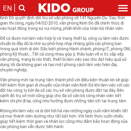
Kinh Đô đã lên tầm cao mới, thay đổi diện mạo là một yêu cầu cấp
EN
thiết. Bên cạnh đó, nhằm tạo điều kiện thuận lợi cho toàn bộ nhân viên
làm việc, đồng thời nâng cao sự chuyên nghiệp, Ban Tổng Giám Đốc
Kinh Đô quyết định dời trụ sở văn phòng về 141 Nguyễn Du. Sau thời
gian thi công, ngày 04/02/2010, văn phòng Kinh Đô đã chính thức đi
Giới thiệu
vào hoạt động trong sự vui mừng, phấn khởi của toàn bộ nhân viên.
Câu chuyện KIDO
Ngành hàng
Để có được nơi làm việc hợp lý và trang thiết bị, công cụ làm việc được
Chặng đường
chuẩn bị đầy đủ là nhờ sự phối hợp nhịp nhàng giữa các phòng ban
Ngành dầu
Tin tức
trong quá trình di dời. Đặc biệt phòng Hành chánh, phòng IT, phòng OM,
Cam kết của KIDO
Ngành gia vị
phòng Kỹ thuật,...Tất cả cùng nhau góp ý, thảo luận về vị trí, sắp xếp
Tin tức & sự kiện
Nhà sáng lập
Nhà đầu tư
văn phòng, trang bị nội thất, thiết bị làm việc sao cho đạt hiệu quả sử
Ngành bánh
Thông cáo báo chí của tập đoàn
dụng tối đa không gian và tạo một phong cách làm việc hiện đại,
Thông điệp
Liên hệ
chuyên nghiệp.
Ban điều hành
Nghề nghiệp
Văn phòng mới tại trung tâm thành phố với điều kiện thuận lợi sẽ giúp
Báo cáo
tiết kiệm thời gian di chuyển của nhân viên Kinh Đô khi làm việc với các
Giới thiệu
Thông tin cổ phần
đối tác công ty bởi đa số các trụ sở văn phòng được đặt tại đây. Bên
Nhu cầu tuyển dụng
cạnh đó trụ sở mới cũng giúp cho đa số cán bộ công nhân viên tiết
Các công ty thành viên
kiệm chi phí đi lại, cũng như hưởng được những tiện ích tại trung tâm.
Liên hệ
Không khí làm việc và di dời hối hả vào những ngày cuối năm khiến tất
cả mọi thành viên dường như tất bật hơn. Với hình thức cuốn chiếu
giúp tiết kiệm thời gian và nhân lực cũng như đảm bảo hoạt động của
các phòng ban vẫn được tiến hành.