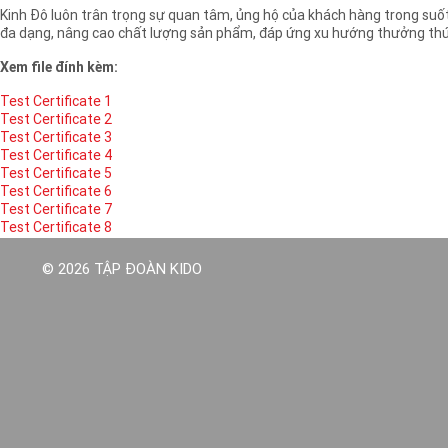
Kinh Đô luôn trân trọng sự quan tâm, ủng hộ của khách hàng trong suố
đa dạng, nâng cao chất lượng sản phẩm, đáp ứng xu hướng thưởng thứ
Xem file đính kèm:
Test Certificate 1
Test Certificate 2
Test Certificate 3
Test Certificate 4
Test Certificate 5
Test Certificate 6
Test Certificate 7
Test Certificate 8
© 2026 TẬP ĐOÀN KIDO