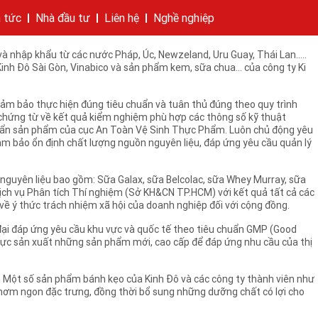
ô và tạo sự yên tâm cho người tiêu dùng, vừa qua, Kinh Đô đã chủ động
 xác nhận là tất cả các nguyên liệu sữa của Kinh Đô sử dụng trong
n tức
Nhà đầu tư
Liên hệ
Nghề nghiệp
hí của tập đoàn
bánh
cáo
Cam kết của KIDO
Thông tin cổ phần
Nhà sáng lập
Các công ty thành viên
Liên hệ
 nhập khẩu từ các nước Pháp, Úc, Newzeland, Uru Guay, Thái Lan.....
h Đô Sài Gòn, Vinabico và sản phẩm kem, sữa chua... của công ty Ki
 đảm bảo thực hiện đúng tiêu chuẩn và tuân thủ đúng theo quy trình
ủ chứng từ về kết quả kiểm nghiệm phù hợp các thông số kỹ thuật
 chuẩn sản phẩm của cục An Toàn Vệ Sinh Thực Phẩm. Luôn chủ động yêu
đảm bảo ổn định chất lượng nguồn nguyên liệu, đáp ứng yêu cầu quản lý
nguyên liệu bao gồm: Sữa Galax, sữa Belcolac, sữa Whey Murray, sữa
ch vụ Phân tích Thí nghiệm (Sở KH&CN TP.HCM) với kết quả tất cả các
về ý thức trách nhiệm xã hội của doanh nghiệp đối với cộng đồng.
 đại đáp ứng yêu cầu khu vực và quốc tế theo tiêu chuẩn GMP (Good
lực sản xuất những sản phẩm mới, cao cấp để đáp ứng nhu cầu của thị
. Một số sản phẩm bánh kẹo của Kinh Đô và các công ty thành viên như
thơm ngon đặc trưng, đồng thời bổ sung những dưỡng chất có lợi cho