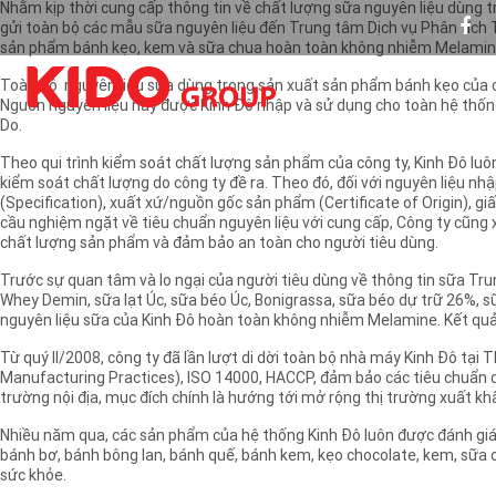
Nhằm kịp thời cung cấp thông tin về chất lượng sữa nguyên liệu dùng t
gửi toàn bộ các mẫu sữa nguyên liệu đến Trung tâm Dịch vụ Phân tích
sản phẩm bánh kẹo, kem và sữa chua hoàn toàn không nhiễm Melamin
Toàn bộ nguyên liệu sữa dùng trong sản xuất sản phẩm bánh kẹo của côn
Nguồn nguyên liệu này được Kinh Đô nhập và sử dụng cho toàn hệ thống
Do.
Theo qui trình kiểm soát chất lượng sản phẩm của công ty, Kinh Đô luô
kiểm soát chất lượng do công ty đề ra. Theo đó, đối với nguyên liệu n
(Specification), xuất xứ/nguồn gốc sản phẩm (Certificate of Origin),
cầu nghiệm ngặt về tiêu chuẩn nguyên liệu với cung cấp, Công ty cũng 
chất lượng sản phẩm và đảm bảo an toàn cho người tiêu dùng.
Trước sự quan tâm và lo ngại của người tiêu dùng về thông tin sữa Tr
Whey Demin, sữa lạt Úc, sữa béo Úc, Bonigrassa, sữa béo dự trữ 26%,
nguyên liệu sữa của Kinh Đô hoàn toàn không nhiễm Melamine. Kết quả n
Từ quý II/2008, công ty đã lần lượt di dời toàn bộ nhà máy Kinh Đô t
Manufacturing Practices), ISO 14000, HACCP, đảm bảo các tiêu chuẩn q
trường nội địa, mục đích chính là hướng tới mở rộng thị trường xuất kh
Nhiều năm qua, các sản phẩm của hệ thống Kinh Đô luôn được đánh giá 
bánh bơ, bánh bông lan, bánh quế, bánh kem, kẹo chocolate, kem, sữa 
sức khỏe.