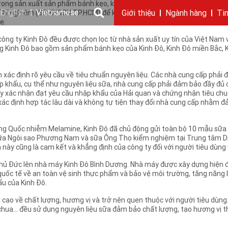
rong sản xuất sản phẩm bánh kẹo, kem, sữa chua... của hệ thống Kinh Đ
English
Vietnamese
 Thí nghiệm (Sở KH&CN TP.HCM) để kiểm nghiệm. Kết quả kiểm nghiệm đã
Giới thiệu
Ngành hàng
Ti
e.
Câu chuyện KIDO
Ngành dầu
Tin tức & sự kiện
Thông điệp
Giới thiệu
Nhu cầu tuyển dụng
Ngành gia vị
Ban điều hành
Chặng đường
Thông cáo báo c
Ngành 
Báo 
g ty Kinh Đô đều được chọn lọc từ nhà sản xuất uy tín của Việt Nam và
 Kinh Đô bao gồm sản phẩm bánh kẹo của Kinh Đô, Kinh Đô miền Bắc, Kin
n xác định rõ yêu cầu về tiêu chuẩn nguyên liệu. Các nhà cung cấp phải
hập khẩu, cụ thể như nguyên liệu sữa, nhà cung cấp phải đảm bảo đầy đ
 giấy xác nhận đạt yêu cầu nhập khẩu của Hải quan và chứng nhận tiêu
xác định hợp tác lâu dài và không tự tiện thay đổi nhà cung cấp nhằm 
ung Quốc nhiễm Melamine, Kinh Đô đã chủ động gửi toàn bộ 10 mẫu sữa 
 sữa Ngôi sao Phương Nam và sữa Ông Thọ kiểm nghiệm tại Trung tâm Dị
ày cũng là cam kết và khẳng định của công ty đối với người tiêu dùng 
ại Thủ Đức lên nhà máy Kinh Đô Bình Dương. Nhà máy được xây dựng hiện
uốc tế về an toàn vệ sinh thực phẩm và bảo vệ môi trường, tăng năng 
ẩu của Kinh Đô.
cao về chất lượng, hương vị và trở nên quen thuộc với người tiêu dùng
chua... đều sử dụng nguyên liệu sữa đảm bảo chất lượng, tạo hương vị 