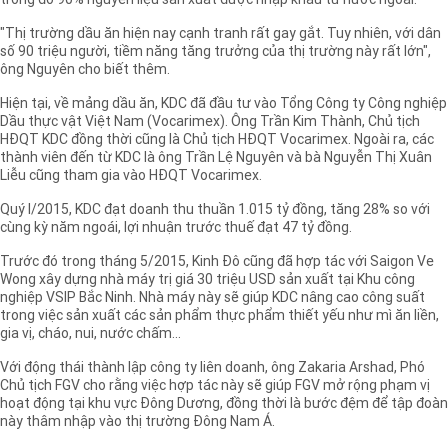
trong đó 90% nguyên liệu sản xuất được nhập khẩu từ nước ngoài.
"Thị trường dầu ăn hiện nay cạnh tranh rất gay gắt. Tuy nhiên, với dân
số 90 triệu người, tiềm năng tăng trưởng của thị trường này rất lớn",
ông Nguyên cho biết thêm.
Hiện tại, về mảng dầu ăn, KDC đã đầu tư vào Tổng Công ty Công nghiệp
Dầu thực vật Việt Nam (Vocarimex). Ông Trần Kim Thành, Chủ tịch
HĐQT KDC đồng thời cũng là Chủ tịch HĐQT Vocarimex. Ngoài ra, các
thành viên đến từ KDC là ông Trần Lệ Nguyên và bà Nguyễn Thị Xuân
Liễu cũng tham gia vào HĐQT Vocarimex.
Quý I/2015, KDC đạt doanh thu thuần 1.015 tỷ đồng, tăng 28% so với
cùng kỳ năm ngoái, lợi nhuận trước thuế đạt 47 tỷ đồng.
Trước đó trong tháng 5/2015, Kinh Đô cũng đã hợp tác với Saigon Ve
Wong xây dựng nhà máy trị giá 30 triệu USD sản xuất tại Khu công
nghiệp VSIP Bắc Ninh. Nhà máy này sẽ giúp KDC nâng cao công suất
trong việc sản xuất các sản phẩm thực phẩm thiết yếu như mì ăn liền,
gia vị, cháo, nui, nước chấm...
Với động thái thành lập công ty liên doanh, ông Zakaria Arshad, Phó
Chủ tịch FGV cho rằng việc hợp tác này sẽ giúp FGV mở rộng phạm vị
hoạt động tại khu vực Đông Dương, đồng thời là bước đệm để tập đoàn
này thâm nhập vào thị trường Đông Nam Á.