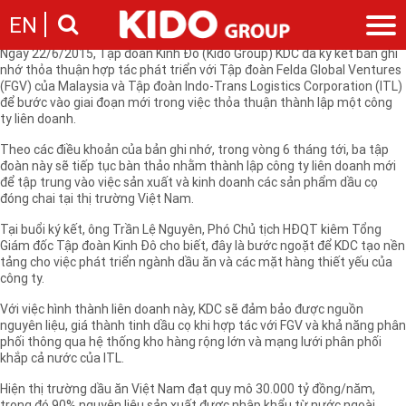
Đây là bước ngoặt để KDC tạo nền tảng cho việc phát triển ngành dầu
EN
ăn và các mặt hàng thiết yếu của công ty.
Ngày 22/6/2015, Tập đoàn Kinh Đô (Kido Group) KDC đã ký kết bản ghi
nhớ thỏa thuận hợp tác phát triển với Tập đoàn Felda Global Ventures
Giới thiệu
(FGV) của Malaysia và Tập đoàn Indo-Trans Logistics Corporation (ITL)
để bước vào giai đoạn mới trong việc thỏa thuận thành lập một công
Câu chuyện KIDO
Ngành hàng
ty liên doanh.
Chặng đường
Ngành dầu
Tin tức
Theo các điều khoản của bản ghi nhớ, trong vòng 6 tháng tới, ba tập
Cam kết của KIDO
Ngành gia vị
đoàn này sẽ tiếp tục bàn thảo nhằm thành lập công ty liên doanh mới
Tin tức & sự kiện
Nhà sáng lập
Nhà đầu tư
để tập trung vào việc sản xuất và kinh doanh các sản phẩm dầu cọ
Ngành bánh
Thông cáo báo chí của tập đoàn
đóng chai tại thị trường Việt Nam.
Thông điệp
Liên hệ
Ban điều hành
Tại buổi ký kết, ông Trần Lệ Nguyên, Phó Chủ tịch HĐQT kiêm Tổng
Giám đốc Tập đoàn Kinh Đô cho biết, đây là bước ngoặt để KDC tạo nền
Nghề nghiệp
Báo cáo
tảng cho việc phát triển ngành dầu ăn và các mặt hàng thiết yếu của
Giới thiệu
Thông tin cổ phần
công ty.
Nhu cầu tuyển dụng
Các công ty thành viên
Với việc hình thành liên doanh này, KDC sẽ đảm bảo được nguồn
nguyên liệu, giá thành tinh dầu cọ khi hợp tác với FGV và khả năng phân
Liên hệ
phối thông qua hệ thống kho hàng rộng lớn và mạng lưới phân phối
khắp cả nước của ITL.
Hiện thị trường dầu ăn Việt Nam đạt quy mô 30.000 tỷ đồng/năm,