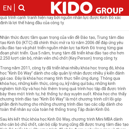
Con người là yếu tố đầu vào quan trọng, là lợi thế phát triển của mỗi
EN
doanh nghiệp trong quá trình phát triển. Quan tâm phát triển nguồn
nhân lực là thước đo đánh giá sự phát triển của doanh nghiệp trong
quá trình cạnh tranh hiện nay bởi nguồn nhân lực được Kinh Đô xác
định là lợi thế hàng đầu của công ty.
Giới thiệu
Câu chuyện KIDO
Ngành hàng
Nhận thức được tầm quan trọng của vấn đề Đào tạo, Trung tâm đào
Chặng đường
tạo Kinh Đô (KTC) đã chính thức mở ra từ năm 2006 để đáp ứng yêu
Ngành dầu
Tin tức
cầu đào tạo và phát triển nguồn nhân lực tại Kinh Đô trong từng giai
Cam kết của KIDO
Ngành gia vị
đoạn phát triển. Qua 5 năm, trung tâm đã triển khai đào tạo cho hơn
Tin tức & sự kiện
Nhà sáng lập
Nhà đầu tư
2.250 lượt cán bộ, nhân viên chủ chốt (Key Person) trong công ty.
Ngành bánh
Thông cáo báo chí của tập đoàn
Thông điệp
Liên hệ
Trong năm 2011, công ty đã triển khai nhiều khóa học trong đó, khóa
Ban điều hành
học “Kinh Đô Way” dành cho cấp quản lý nhận được nhiều ý kiến đánh
giá cao. Đây là khóa học mang tính thực tiễn ứng dụng. Thông qua
Nghề nghiệp
Báo cáo
khóa học, những kiến thức, công cụ, kỹ năng quí báu, những kinh
Giới thiệu
Thông tin cổ phần
nghiệm tích lũy và học hỏi thêm trong quá trình học tập đã được trình
bày theo một trình tự, hệ thống tư duy xuyên suốt. Khóa học cho thấy
Nhu cầu tuyển dụng
Các công ty thành viên
chương trình đào tạo “Kinh Đô Way” là một chương trình cốt lõi góp
Liên hệ
phần định hướng cho những chương trình đào tạo các cấp dành cho
toàn thể nhân sự của toàn hệ thống trong Tập đoàn Kinh Đô.
Sau khi kết thúc khóa học Kinh Đô Way, chương trình Mini MBA dành
cho cán bộ chủ chốt, cán bộ cấp trung cũng đã được trung tâm đào tạo