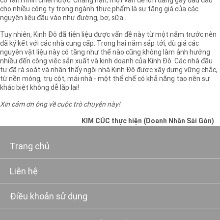
có tầm nhìn chiến lược. Chẳng hạn, một vấn đề lớn đang gây đau đầu
cho nhiều công ty trong ngành thực phẩm là sự tăng giá của các
nguyên liệu đầu vào như đường, bơ, sữa…
Tuy nhiên, Kinh Đô đã tiên liệu được vấn đề này từ một năm trước nên
đã ký kết với các nhà cung cấp. Trong hai năm sắp tới, dù giá các
nguyên vật liệu này có tăng như thế nào cũng không làm ảnh hưởng
nhiều đến công việc sản xuất và kinh doanh của Kinh Đô. Các nhà đầu
tư đã rà soát và nhận thấy ngôi nhà Kinh Đô được xây dựng vững chắc,
từ nền móng, trụ cột, mái nhà - một thể chế có khả năng tạo nên sự
khác biệt không dễ lặp lại!
Xin cảm ơn ông về cuộc trò chuyện này!
KIM CÚC thực hiện (Doanh Nhân Sài Gòn)
Trang chủ
Liên hệ
Điều khoản sử dụng