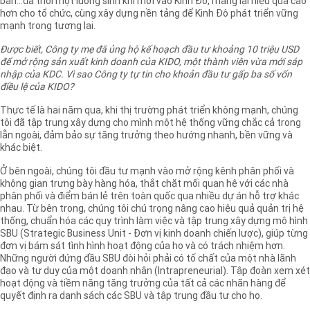
bản…đã thổi một luồng sinh khí mới vào Kinh Đô, mang lại hiệu quả cao
hơn cho tổ chức, cùng xây dựng nền tảng để Kinh Đô phát triển vững
mạnh trong tương lai.
Được biết, Công ty mẹ đã ủng hộ kế hoạch đầu tư khoảng 10 triệu USD
để mở rộng sản xuất kinh doanh của KIDO, một thành viên vừa mới sáp
nhập của KDC. Vì sao Công ty tự tin cho khoản đầu tư gấp ba số vốn
điều lệ của KIDO?
Thực tế là hai năm qua, khi thị trường phát triển không mạnh, chúng
tôi đã tập trung xây dựng cho mình một hệ thống vững chắc cả trong
lẫn ngoài, đảm bảo sự tăng trưởng theo hướng nhanh, bền vững và
khác biệt.
Ở bên ngoài, chúng tôi đầu tư mạnh vào mở rộng kênh phân phối và
không gian trưng bày hàng hóa, thắt chặt mối quan hệ với các nhà
phân phối và điểm bán lẻ trên toàn quốc qua nhiều dự án hỗ trợ khác
nhau. Từ bên trong, chúng tôi chú trọng nâng cao hiệu quả quản trị hệ
thống, chuẩn hóa các quy trình làm việc và tập trung xây dựng mô hình
SBU (Strategic Business Unit - Đơn vị kinh doanh chiến lược), giúp từng
đơn vị bám sát tình hình hoạt động của họ và có trách nhiệm hơn.
Những người đứng đầu SBU đòi hỏi phải có tố chất của một nhà lãnh
đạo và tư duy của một doanh nhân (Intrapreneurial). Tập đoàn xem xét
hoạt động và tiềm năng tăng trưởng của tất cả các nhãn hàng để
quyết định ra danh sách các SBU và tập trung đầu tư cho họ.