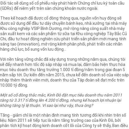
Đối tác sẽ dùng số cổ phiếu này phát hành Chứng chỉ lưu ký toàn cầu
(GDRs) để niêm yết trên sàn chứng khoán nước ngoài.
Theo kế hoạch đã được cổ đông thông qua, nguồn vốn huy động sẽ
được sử dụng để đầu tư dây chuyền bánh kẹo, nhà xưởng tại nhà máy
Khu công nghiệp VSIP Bình Dương, mở rộng nâng công suất nhà máy
sản xuất kem và các sản phẩm từ sữa tại Khu công nghiệp Tây Bắc Củ
Chi, đầu tư hoạt động nghiên cứu phát triển sản phẩm mới mang tính
sáng tạo (innovation), mở rộng kênh phân phối, phát triển các nhãn
hàng chủ lực, bổ sung vốn lưu động…
Với nền tảng vững chắc đã xây dựng trong những năm qua, chúng tôi
sẽ đẩy nhanh hơn tốc độ sáp nhập và mua lại, đảm bảo hiện thực hóa
mục tiêu doanh thu tăng trưởng 1.000 tỉ đồng/năm trong giai đoạn 5
năm sắp tới. Dự kiến đến năm 2015, chưa kể đến doanh số của việc sáp
nhập thêm thành viên mới, doanh thu của Tập đoàn sẽ đạt mốc trên
10.000 tỷ đồng.
Một số cổ đông thắc mắc, Kinh Đô đặt mục tiêu doanh thu năm 2011
tăng từ 3.317 tỉ đồng lên 4.200 tỉ đồng, nhưng kế hoạch lợi nhuận lại
không tăng tỷ lệ thuận. Vì sao lại như vậy, thưa ông?
Tăng - giảm chỉ là một nhận định mang tính tương đối khi nhìn trên số
liệu. Năm 2011 sẽ tiếp tục là năm tăng trưởng cao của Kinh Đô, bởi
phân tích kỹ hoạt động kinh doanh cốt lõi của Công ty sẽ thấy, Ban địều