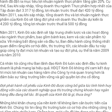
hành đã đặt ra mục tiêu lợi nhuận ngành thực phẩm tăng gần 20%. Cụ
thể, Sau khi sáp nhập, tổng doanh thu ngành Thực phẩm hợp nhất của
Tập đoàn đạt 3.317 tỷ đồng, lợi nhuận trước thuế đạt 420 tỷ đồng.
Năm 2011, sau khi sáp nhập, tổng doanh thu và lợi nhuận ngành thực
phẩm của Kinh Đô sẽ tăng đột phá với doanh thu thuần dự kiến là
4.200 tỷ đồng, tổng lợi nhuận trước thuế là 500 tỷ đồng.
Năm 2011, Kinh Đô xác định sẽ tập trung chiến lược và các hoạt động
vào ngành thực phẩm, bao gồm bánh kẹo, kem và các sản phẩm từ
sữa. Về mảng bất động sản và đầu tư, Ban điều hành cũng thống nhất
quan điểm rằng khi cơ hội đến, thị trường tốt, các khoản đầu tư này
giúp công ty đạt mức lợi nhuận và tạo sự đột phá, cụ thể là năm 2009
và năm 2010.
Cá nhân tôi cũng như Ban lãnh đạo Kinh Đô luôn xác định đầu tư kinh
doanh là phải mang lại hiệu quả. HĐQT Kinh Đô không chỉ cam kết duy
trì mức lợi nhuận cao hàng năm cho Công ty mà quan trọng hơn là
đảm bảo sự tăng trưởng bền vững và giữ quyền lợi cho cổ đông.
Đợt phát hành cổ phiếu của Kinh Đô được công bố giữa lúc tình hình huy
động vốn của các doanh nghiệp qua thị trường chứng khoán hay ngân
hàng đều đang bế tắc. Bí quyết của Kinh Đô là gì, thưa ông?
Những khó khăn chung của nền kinh tế không làm cản bước tiến của
Kinh Đô. Chúng tôi tin rằng thị trường luôn có cơ hội cho những công ty