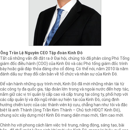
Ông Trần Lệ Nguyên CEO Tập đoàn Kinh Đô
Tất cả những vấn đề đặt ra ở Đại hội, chúng tôi đã phân công Phó Tổng
giám đốc điều hành (COO) của Kinh Đô và các Phó tổng giám đốc trình
bày hoặc giải đáp thỏa đáng cho cổ đông. Có thể nói, năm 2010 là năm
đánh dấu sự thay đổi căn bản về tổ chức và nhân sự của Kinh Đô.
Để vận hành những quy trình mới, Kinh Đô đã mời những nhân tài từ
các công ty đa quốc gia, tập đoàn lớn trong và ngoài nước đến hợp tác,
nắm giữ các vị trí quản lý cấp cao và cấp trung tại công ty, phối hợp với
các cấp quản lý và đội ngũ nhân sự hiện tại của Kinh Đô, cùng định
hướng chiến lược của các thành viên kỳ cựu, chẳng hạn như tôi và đặc
biệt là anh Thành (ông Trần Kim Thành – Chủ tịch HĐQT Kinh Đô),
chung sức xây dựng một Kinh Đô mang diện mạo mới, tầm cao mới.
Chính họ với phong cách làm việc trẻ trung, năng động, sáng tạo, bài