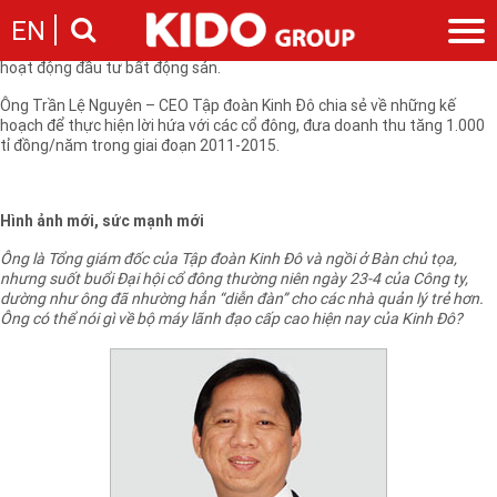
Năm 2011, Tập đoàn Kinh Đô tự tin đặt mục tiêu doanh thu tăng gần
EN
1.000 tỉ đồng so với năm 2010. Một con số “khủng” khi Kinh Đô đã
thẳng tay “gạt” hết những khoản doanh thu bất thường dự kiến từ
hoạt động đầu tư bất động sản.
Giới thiệu
Ông Trần Lệ Nguyên – CEO Tập đoàn Kinh Đô chia sẻ về những kế
hoạch để thực hiện lời hứa với các cổ đông, đưa doanh thu tăng 1.000
Câu chuyện KIDO
Ngành hàng
tỉ đồng/năm trong giai đoạn 2011-2015.
Chặng đường
Ngành dầu
Tin tức
Cam kết của KIDO
Ngành gia vị
Tin tức & sự kiện
Nhà sáng lập
Nhà đầu tư
Hình ảnh mới, sức mạnh mới
Ngành bánh
Thông cáo báo chí của tập đoàn
Thông điệp
Ông là Tổng giám đốc của Tập đoàn Kinh Đô và ngồi ở Bàn chủ tọa,
Liên hệ
nhưng suốt buổi Đại hội cổ đông thường niên ngày 23-4 của Công ty,
Ban điều hành
dường như ông đã nhường hẳn “diễn đàn” cho các nhà quản lý trẻ hơn.
Nghề nghiệp
Báo cáo
Ông có thể nói gì về bộ máy lãnh đạo cấp cao hiện nay của Kinh Đô?
Giới thiệu
Thông tin cổ phần
Nhu cầu tuyển dụng
Các công ty thành viên
Liên hệ