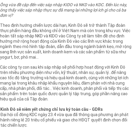
Ông vừa đề cập đến việc sáp nhập KIDO và NKD vào KDC. Đến lúc này,
ông thấy việc sáp nhập thực sự đã mang lại những lợi ích gì cho cả ba
đơn vị?
Theo định hướng chiến lược dài hạn, Kinh Đô sẽ trở thành Tập đoàn
thực phẩm hàng đầu không chỉ ở Việt Nam mà còn trong khu vực. Việc
hoàn tất sáp nhập NKD và KIDO vào Công ty sẽ làm tiền đề cho định
hướng mở rộng hoạt động của Kinh Đô vào các lĩnh vực khác trong
ngành theo mô hình tập đoàn, dẫn đầu trong ngành bánh kẹo, mở rộng
sang lĩnh vực sản xuất, kinh doanh kem và các sản phẩm từ sữa như
yogurt, bơ, phô mai…
Các công ty con sau khi sáp nhập sẽ phối hợp hoạt động với Kinh Đô
trên nhiều phương diện như vốn, kỹ thuật, nhân sự, quản lý…để nâng
cao tốc độ tăng trưởng và hiệu quả kinh doanh, cùng với những lợi ích
mang lại trong khâu nhập khẩu nguyên liệu, đàm phán với nhà cung
cấp, nhà phân phối, đối tác... Việc kinh doanh, phân phối và tiếp thị các
sản phẩm trên toàn quốc được quản lý tập trung, góp phần nâng cao
hiệu quả của cả Tập đoàn.
Kinh Đô sẽ niêm yết chứng chỉ lưu ký toàn cầu - GDRs
Đại hội cổ đông KDC ngày 23.4 vừa qua đã thông qua phương án phát
hành riêng lẻ 20 triệu cổ phiếu và giao cho HĐQT quyết định chọn đối
tác chiến lược.