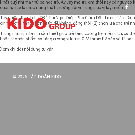
Nhất quỷ nhì ma thứ ba học trò. Ấy vậy mà trẻ em thời nay có nguy cơ 
quanh, nào là mưa nắng thất thường, rồi vi trùng siêu vi lây nhiễm, …
Tuy nhiên, theo bác sĩ Đỗ Thị Ngọc Diệp, Phó Giám Đốc Trung Tâm Dinh
dinh dưỡng tăng cường sức đề kháng, đồng thời (2) chọn lựa cho trẻ nh
Trong những vitamin cần thiết giúp trẻ tăng cường hệ miễn dịch, có th
hoặc các sản phẩm có tăng cường vitamin C. Vitamin B2 bảo vệ tế bào n
Xem chi tiết nội dung tư vấn.
© 2026 TẬP ĐOÀN KIDO