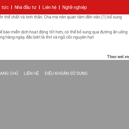
 quá lo lắng trước những nguy cơ có hại cho bé đến từ môi trường xung
n tức
Nhà đầu tư
Liên hệ
Nghề nghiệp
n thể chất và tinh thần. Cha mẹ nên quan tâm đến việc (1) bổ sung
hí của tập đoàn
bánh
cáo
Cam kết của KIDO
Thông tin cổ phần
Nhà sáng lập
Các công ty thành viên
Liên hệ
p tế bào miễn dịch hoạt động tốt hơn, có thể bổ sung qua đường ăn uống
g hàng ngày, đặc biệt là thịt và ngũ cốc nguyên hạt.
Theo wel.vn
ANG CHỦ
LIÊN HỆ
ĐIỀU KHOẢN SỬ DỤNG