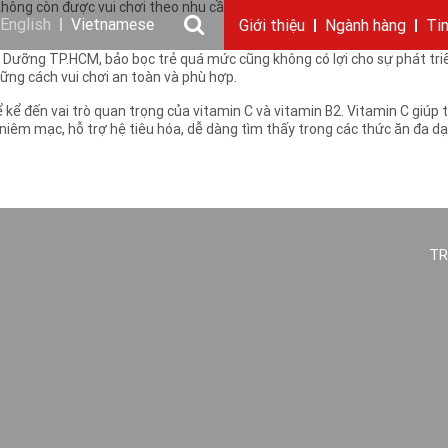
không còn được vui chơi theo nhu cầu tự nhiên nữa. Cũng chỉ tại cha mẹ
English
Vietnamese
Giới thiệu
Ngành hàng
Ti
 Dưỡng TP.HCM, bảo bọc trẻ quá mức cũng không có lợi cho sự phát triể
Câu chuyện KIDO
Ngành dầu
Tin tức & sự kiện
Thông điệp
Giới thiệu
Nhu cầu tuyển dụng
Ngành gia vị
Ban điều hành
Chặng đường
Thông cáo báo c
Ngành 
Báo 
ững cách vui chơi an toàn và phù hợp.
ể kể đến vai trò quan trọng của vitamin C và vitamin B2. Vitamin C giú
iêm mạc, hỗ trợ hệ tiêu hóa, dễ dàng tìm thấy trong các thức ăn đa dạn
TR