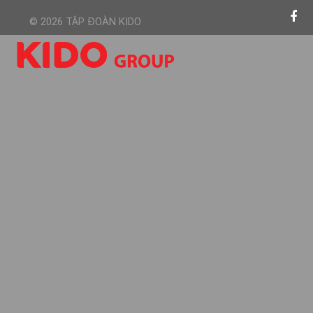
© 2026 TẬP ĐOÀN KIDO