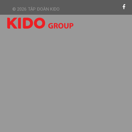
© 2026 TẬP ĐOÀN KIDO