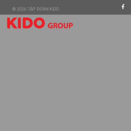
© 2026 TẬP ĐOÀN KIDO