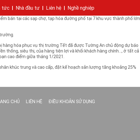
n ra thị trường vào cuối năm nay.
n tức
Nhà đầu tư
Liên hệ
Nghề nghiệp
n thị trường bánh kẹo Việt. KIDO tung ra thị trường bánh Tết Việt Nam
ểm bán tại các sạp chợ, tạp hóa đường phố tại 7 khu vực thành phố lớn
hí của tập đoàn
bánh
cáo
Cam kết của KIDO
Thông tin cổ phần
Nhà sáng lập
Các công ty thành viên
Liên hệ
trường.
bị hàng hóa phục vụ thị trường Tết đã được Tường An chủ động dự báo
hống, siêu thị, của hàng tiện lợi và khối khách hàng chính..., ở tất cả
đoạn cao điểm giữa tháng 1/2021.
 phân khúc trung và cao cấp, đặt kế hoạch sản lượng tăng khoảng 25%
ANG CHỦ
LIÊN HỆ
ĐIỀU KHOẢN SỬ DỤNG