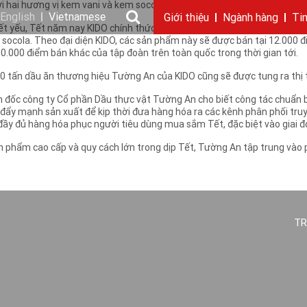
i hai hương vị kem vani và kem socola, hơn 100.000 tấn dầu ăn Tường A
English
Vietnamese
Giới thiệu
Ngành hàng
Ti
 yếu, Tết năm nay KIDO chính thức đánh dấu sự hiện diện của mình trê
ocola. Theo đại diện KIDO, các sản phẩm này sẽ được bán tại 12.000 đi
Câu chuyện KIDO
Ngành dầu
Tin tức & sự kiện
Thông điệp
Giới thiệu
Nhu cầu tuyển dụng
Ngành gia vị
Ban điều hành
Chặng đường
Thông cáo báo c
Ngành 
Báo 
.000 điểm bán khác của tập đoàn trên toàn quốc trong thời gian tới.
0 tấn dầu ăn thương hiệu Tường An của KIDO cũng sẽ được tung ra thị 
 đốc công ty Cổ phần Dầu thực vật Tường An cho biết công tác chuẩn 
y mạnh sản xuất để kịp thời đưa hàng hóa ra các kênh phân phối truyền t
ầy đủ hàng hóa phục người tiêu dùng mua sắm Tết, đặc biệt vào giai 
n phẩm cao cấp và quy cách lớn trong dịp Tết, Tường An tập trung vào
TR