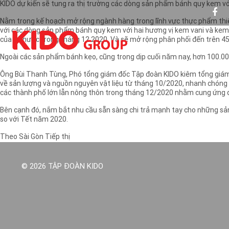
KIDO dự kiến sẽ tung ra thị trường các dòng sản phẩm bánh quy kem vớ
Nằm trong kế hoạch mở rộng ngành hàng trong lĩnh vực thực phẩm thiết
với các dòng sản phẩm bánh quy kem với hai hương vị kem vani và kem s
của cả nước trong tháng 12.2020. Và sẽ mở rộng phân phối đến trên 450
Ngoài các sản phẩm bánh kẹo, cũng trong dịp cuối năm nay, hơn 100.00
Ông Bùi Thanh Tùng, Phó tổng giám đốc Tập đoàn KIDO kiêm tổng giám
về sản lượng và nguồn nguyên vật liệu từ tháng 10/2020, nhanh chóng đẩ
các thành phố lớn lẫn nông thôn trong tháng 12/2020 nhằm cung ứng đ
Bên cạnh đó, nắm bắt nhu cầu sẵn sàng chi trả mạnh tay cho những sả
so với Tết năm 2020.
Theo Sài Gòn Tiếp thị
© 2026 TẬP ĐOÀN KIDO