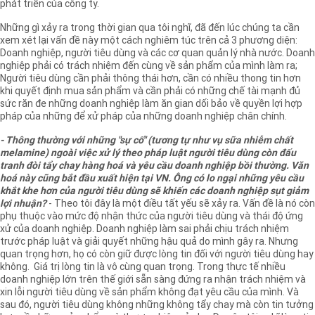
phát triển của công ty.
Những gì xảy ra trong thời gian qua tôi nghĩ, đã đến lúc chúng ta cần
xem xét lại vấn đề này một cách nghiêm túc trên cả 3 phương diện:
Doanh nghiệp, người tiêu dùng và các cơ quan quản lý nhà nước. Doanh
nghiệp phải có trách nhiệm đến cùng về sản phẩm của mình làm ra;
Người tiêu dùng cần phải thông thái hơn, cần có nhiều thong tin hơn
khi quyết định mua sản phẩm và cần phải có những chế tài mạnh đủ
sức răn đe những doanh nghiệp làm ăn gian dối bảo về quyền lợi hợp
pháp của những để xử pháp của những doanh nghiệp chân chính.
- Thông thường với những "sự cố" (tương tự như vụ sữa nhiễm chất
melamine) ngoài việc xử lý theo pháp luật người tiêu dùng còn đấu
tranh đòi tẩy chay hàng hoá và yêu cầu doanh nghiệp bồi thường. Văn
hoá này cũng bắt đầu xuất hiện tại VN. Ông có lo ngại những yêu cầu
khắt khe hơn của người tiêu dùng sẽ khiến các doanh nghiệp sụt giảm
lợi nhuận?
- Theo tôi đây là một điều tất yếu sẽ xảy ra. Vấn đề là nó còn
phụ thuộc vào mức độ nhận thức của người tiêu dùng và thái độ ứng
xử của doanh nghiệp. Doanh nghiệp làm sai phải chịu trách nhiệm
trước pháp luật và giải quyết những hậu quả do mình gây ra. Nhưng
quan trọng hơn, họ có còn giữ được lòng tin đối với người tiêu dùng hay
không. Giá trị lòng tin là vô cùng quan trọng. Trong thực tế nhiều
doanh nghiệp lớn trên thế giới sẵn sàng đứng ra nhận trách nhiệm và
xin lỗi người tiêu dùng về sản phẩm không đạt yêu cầu của mình. Và
sau đó, người tiêu dùng không những không tẩy chay mà còn tin tưởng