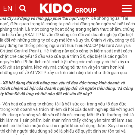
- Thưa ông, sự kiện sữa nhiễm chất melamine đang làm người tiêu
EN
dùng rất lo lắng. Là doanh nghiệp sản xuất mặt hàng thực phẩm sử
dụng nhiều nguyên liệu sữa, ông có lo ngại những nguồn nguyên liệu
mà Cty sử dụng vô tình gặp phải "tai nạn" này?
- Để phòng ngừa "Tai
nạn", điều quan trọng là chúng ta phải chủ động ngăn ngừa và biết cách
Giới thiệu
phòng tránh. Là một công ty họat động trong ngành thực phẩm, chúng
Câu chuyện KIDO
tôi hiểu rằng VSATTP là vấn đề sống còn đối với doanh nghiệp đặc biệt
Ngành hàng
là đối với những công ty có quy mô lớn và uy tín. Chính vì vậy, công ty đã
Chặng đường
xây dựng hệ thống phòng ngừa rất hữu hiệu HACCP (Hazard Analysis
Ngành dầu
Tin tức
Cam kết của KIDO
Critical Control Point). Hệ thống này giúp công ty kiểm soát một cách
Ngành gia vị
chặt chẽ các yếu tố đầu vào của quá trình SX, đặc biệt là các nguồn
Tin tức & sự kiện
Nhà sáng lập
Nhà đầu tư
nguyên liệu. Phân tích một cách kỹ lưỡng các mối nguy có thể xảy ra
Ngành bánh
Thông cáo báo chí của tập đoàn
đối với sản phẩm. Nhờ vậy mà chúng tôi tự tin và yên tâm hơn khi
Thông điệp
Liên hệ
những sự cố về ATVSTP xảy ra trên bình diện lớn như thời gian qua.
Ban điều hành
Nghề nghiệp
- Xã hội đang đòi hỏi nâng cao yếu tố đạo đức trong kinh doanh và
Báo cáo
trách nhiệm xã hội của doanh nghiệp đối với người tiêu dùng. Và Công
Giới thiệu
Thông tin cổ phần
ty Kinh Đô đã ứng xử thế nào đối với vấn đề này?
Nhu cầu tuyển dụng
Các công ty thành viên
- Văn hoá của công ty chúng tôi là hết sức coi trọng yếu tố đạo đức
Liên hệ
trong kinh doanh và trách nhiệm xã hội của doanh nghiệp đối với người
tiêu dùng nói riêng và đối với xã hội nói chung. Một lẽ rất thường tình là
khi làm ra 1 sản phẩm, bản thân mình thấy không yên tâm thì làm sao
mình có thể bán hoặc đưa cho người khác sử dụng được. Suy cho cùng
thì chính người tiêu dùng sẽ bỏ lá phiếu để quyết định sự tồn tại và