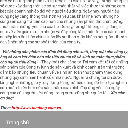
hơn về những sản phẩm và thương hiệu của họ. Do vậy, tôi nghĩ lòng tin
sẽ được xây dựng trên cơ sở sự chân thật và việc thực thi những cam
kết của doanh nghiệp đối với người tiêu dùng. Ngày nay, người tiêu
dùng ngày càng thông thái hơn và yêu cầu khắt khe hơn nhưng họ
cũng sản sàng trả tiền cao hơn cho những sản phẩm đạt chất lượng,
thoả mãn những yêu cầu của họ. Do vậy, tôi nghĩ không có gì đáng lo
ngai về việc giảm sút lợi nhuận và đây cũng là cơ hội tốt cho các doanh
nghiệp làm ăn chân chính, luôn lấy sự thoả mãn khách hàng làm thước
đo và nền tảng cho sự phát triển của công ty.
- Với những sản phẩm của Kinh Đô đang sản xuất, thay mặt cho công ty,
ông có cam kết đảm bảo các tiêu chuẩn về vệ sinh an toàn thực phẩm
cho người tiêu dùng?
- Thay mặt cho công ty, Tôi cam kết tất cả những
sản phẩm của Công ty Kinh đô sản xuất và kinh doanh trên thị trường
đảm bảo những tiêu chuẩn vể vệ sinh an toàn thực phẩm theo đúng
những quy định hiện hành của nhà nước. Ngoài ra chúng tôi xin được
lắng nghe những góp ý, xây dựng từ người tiêu dùng để tiếp tục nghiên
cứu hoàn thiện hơn nữa sản phẩm của mình đáp ứng yêu cầu ngày
càng cao của người tiêu dùng trong nước cũng như quốc tế.
- Xin cảm
ơn ông!
Theo:
http://www.laodong.com.vn
Trang chủ