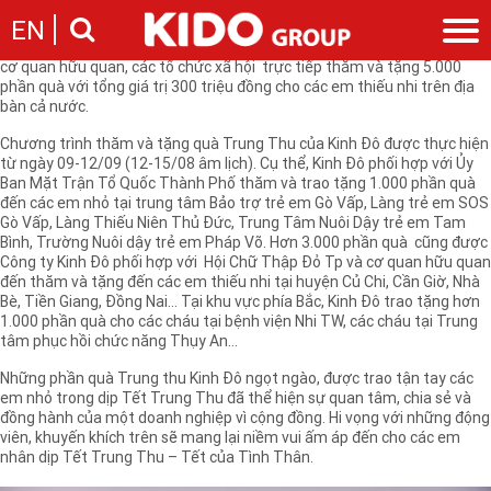
Đón Tết Trung Thu – dịp Tết lớn thứ 2 trong năm của người Việt,
EN
nhằm mang đến cho các em thiếu nhi có hoàn cảnh khó khăn vui đón
Tết trung thu thật ý nghĩa, ấm áp, công ty Kinh Đô phối hợp cùng các
cơ quan hữu quan, các tổ chức xã hội trực tiếp thăm và tặng 5.000
phần quà với tổng giá trị 300 triệu đồng cho các em thiếu nhi trên địa
Giới thiệu
bàn cả nước.
Câu chuyện KIDO
Ngành hàng
Chương trình thăm và tặng quà Trung Thu của Kinh Đô được thực hiện
Chặng đường
từ ngày 09-12/09 (12-15/08 âm lịch). Cụ thể, Kinh Đô phối hợp với Ủy
Ngành dầu
Tin tức
Ban Mặt Trận Tổ Quốc Thành Phố thăm và trao tặng 1.000 phần quà
Cam kết của KIDO
Ngành gia vị
đến các em nhỏ tại trung tâm Bảo trợ trẻ em Gò Vấp, Làng trẻ em SOS
Tin tức & sự kiện
Nhà sáng lập
Nhà đầu tư
Gò Vấp, Làng Thiếu Niên Thủ Đức, Trung Tâm Nuôi Dậy trẻ em Tam
Ngành bánh
Thông cáo báo chí của tập đoàn
Bình, Trường Nuôi dậy trẻ em Pháp Võ. Hơn 3.000 phần quà cũng được
Thông điệp
Liên hệ
Công ty Kinh Đô phối hợp với Hội Chữ Thập Đỏ Tp và cơ quan hữu quan
Ban điều hành
đến thăm và tặng đến các em thiếu nhi tại huyện Củ Chi, Cần Giờ, Nhà
Nghề nghiệp
Bè, Tiền Giang, Đồng Nai… Tại khu vực phía Bắc, Kinh Đô trao tặng hơn
Báo cáo
1.000 phần quà cho các cháu tại bệnh viện Nhi TW, các cháu tại Trung
Giới thiệu
Thông tin cổ phần
tâm phục hồi chức năng Thụy An…
Nhu cầu tuyển dụng
Các công ty thành viên
Những phần quà Trung thu Kinh Đô ngọt ngào, được trao tận tay các
Liên hệ
em nhỏ trong dịp Tết Trung Thu đã thể hiện sự quan tâm, chia sẻ và
đồng hành của một doanh nghiệp vì cộng đồng. Hi vọng với những động
viên, khuyến khích trên sẽ mang lại niềm vui ấm áp đến cho các em
nhân dịp Tết Trung Thu – Tết của Tình Thân.