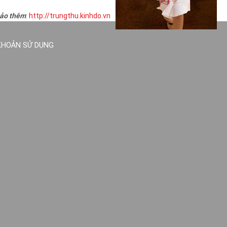
ảo thêm
:
http://trungthu.kinhdo.vn
KHOẢN SỬ DỤNG