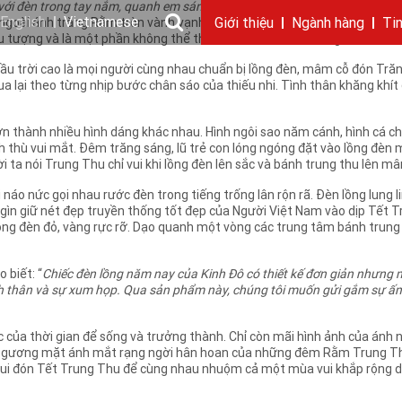
 với đèn trong tay nắm, quanh em sáng một suối màu….”
Hàng năm, cứ đến 
English
Vietnamese
 ngoài ánh trăng Rằm tròn vành vạnh, ngoài mâm cỗ thơm phức ngoài s
Giới thiệu
Ngành hàng
Ti
ểu tượng và là một phần không thể thiếu của đêm Rằm tháng Tám. Trung
Câu chuyện KIDO
Ngành dầu
Tin tức & sự kiện
Thông điệp
Giới thiệu
Nhu cầu tuyển dụng
Ngành gia vị
Ban điều hành
Chặng đường
Thông cáo báo c
Ngành 
Báo 
ầu trời cao là mọi người cùng nhau chuẩn bị lồng đèn, mâm cỗ đón Trăng
a lại theo từng nhịp bước chân sáo của thiếu nhi. Tình thân khăng khít 
ợn thành nhiều hình dáng khác nhau. Hình ngôi sao năm cánh, hình cá
thù vui mắt. Đêm trăng sáng, lũ trẻ con lóng ngóng đặt vào lồng đèn một
 ta nói Trung Thu chỉ vui khi lồng đèn lên sắc và bánh trung thu lên mâ
 náo nức gọi nhau rước đèn trong tiếng trống lân rộn rã. Đèn lồng lung
ìn giữ nét đẹp truyền thống tốt đẹp của Người Việt Nam vào dịp Tết Tr
 lồng đèn đỏ, vàng rực rỡ. Dạo quanh một vòng các trung tâm bánh trung
 biết: “
Chiếc đèn lồng năm nay của Kinh Đô có thiết kế đơn giản nhưng 
nh thân và sự xum họp. Qua sản phẩm này, chúng tôi muốn gửi gắm sự ấ
 của thời gian để sống và trưởng thành. Chỉ còn mãi hình ảnh của ánh n
g gương mặt ánh mắt rạng ngời hân hoan của những đêm Rằm Trung Thu
 vui đón Tết Trung Thu để cùng nhau nhuộm cả một mùa vui khắp rộng d