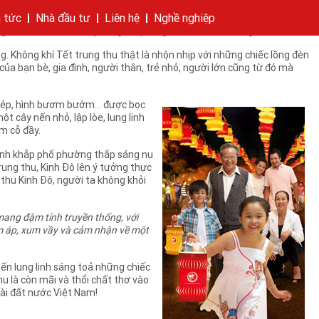
mùa Trung thu, câu hát trên lại vang lên rộn ràng, khơi gợi trong mỗi
ân, không thể không nhắc đến đèn trung thu. Những chiếc lồng đèn
n tức
Nhà đầu tư
Liên hệ
Nghề nghiệp
 thu sắm cận kề, hãy cùng thắp lồng đèn, đón Tết trung thu.
hí của tập đoàn
bánh
cáo
Cam kết của KIDO
Thông tin cổ phần
Nhà sáng lập
Các công ty thành viên
Liên hệ
. Không khí Tết trung thu thật là nhộn nhịp với những chiếc lồng đèn
của bạn bè, gia đình, người thân, trẻ nhỏ, người lớn cũng từ đó mà
 chép, hình bươm bướm… được bọc
 cây nến nhỏ, lập lòe, lung linh
m cỗ đầy.
 linh khắp phố phường thắp sáng nụ
ung thu, Kinh Đô lên ý tưởng thực
 thu Kinh Đô, người ta không khỏi
mang đậm tính truyền thống, với
m áp, xum vầy và cảm nhận về một
ến lung linh sáng toả những chiếc
 là còn mãi và thổi chất thơ vào
ài đất nước Việt Nam!