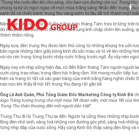
“Trung thu rước đèn lên cho sáng, cho bao con đường rộn vui. Trung thu
chúng ta ký ức ngọt ngào về một mùa trăng sáng. Nhắc đến trung thu,
xanh đỏ và chiếc bánh trung thu vàng ươm từ lâu đã trở thành một bi
Năm nào cũng vậy, cứ mỗi lần trăng tròn tháng Tám treo lơ lửng trên b
đủ màu, đủ sắc dưới ánh đèn cầy chiếu lung linh chập chờn lên xuống, qu
thêm thắm nồng.
Ngày xưa, đèn trung thu được làm thủ công từ những khung tre uốn lư
bên ngoài những tấm giấy bóng kính đủ sắc màu và tô vẽ lên những hình 
và rón rén trong từng bước nhảy rước trăng trước ngõ. Ấy vậy nên người
Ngày nay với nhịp sống hiện đại, cứ đến Rằm tháng Tám người người lại
cười cùng trao nhau trong đêm hội trăng rằm. Với mong muốn tiếp tục g
hiện và trang trí tất cả các gian hàng của mình bằng hàng nghìn chiếc
náo nức khi thấy lễ hội tết trung thu đang rất gần kề.
Ông Lê Anh Quân, Phó Tổng Giám Đốc Marketing Công ty Kinh Đô
cho
logo Trăng tượng trưng cho một mùa Tết đoàn viên, một mùa Tết của tì
Trung Thu thân thương đến mỗi người dân Việt
”.
Trung Thu đi rồi Trung Thu lại đến. Người ta cũng theo những nhịp bước
lồng đèn nhỏ xinh, sáng toả những con đường góc phố, sáng toả nhữn
từng nhịp đập của cuộc sống. Hãy cùng Kinh Đô thắp sáng đèn lồng và