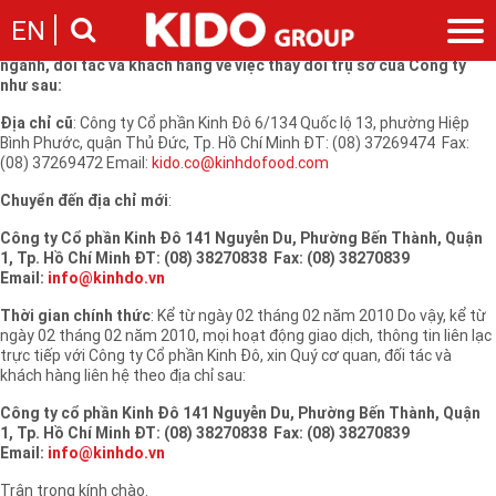
Kính gởi: Quý cơ quan ban ngành, đối tác và khách hàng
EN
Công ty Cổ phần Kinh Đô trân trọng thông báo đến Quý cơ quan ban
ngành, đối tác và khách hàng về việc thay đổi trụ sở của Công ty
như sau:
Giới thiệu
Địa chỉ cũ
: Công ty Cổ phần Kinh Đô 6/134 Quốc lộ 13, phường Hiệp
Câu chuyện KIDO
Ngành hàng
Bình Phước, quận Thủ Đức, Tp. Hồ Chí Minh ĐT: (08) 37269474 Fax:
Chặng đường
(08) 37269472 Email:
kido.co@kinhdofood.com
Ngành dầu
Tin tức
Cam kết của KIDO
Ngành gia vị
Chuyển đến địa chỉ mới
:
Tin tức & sự kiện
Nhà sáng lập
Nhà đầu tư
Ngành bánh
Công ty Cổ phần Kinh Đô 141 Nguyễn Du, Phường Bến Thành, Quận
Thông cáo báo chí của tập đoàn
Thông điệp
1, Tp. Hồ Chí Minh ĐT: (08) 38270838 Fax: (08) 38270839
Liên hệ
Email:
info@kinhdo.vn
Ban điều hành
Nghề nghiệp
Báo cáo
Thời gian chính thức
: Kể từ ngày 02 tháng 02 năm 2010 Do vậy, kể từ
Giới thiệu
ngày 02 tháng 02 năm 2010, mọi hoạt động giao dịch, thông tin liên lạc
Thông tin cổ phần
trực tiếp với Công ty Cổ phần Kinh Đô, xin Quý cơ quan, đối tác và
Nhu cầu tuyển dụng
Các công ty thành viên
khách hàng liên hệ theo địa chỉ sau:
Liên hệ
Công ty cổ phần Kinh Đô 141 Nguyễn Du, Phường Bến Thành, Quận
1, Tp. Hồ Chí Minh ĐT: (08) 38270838 Fax: (08) 38270839
Email:
info@kinhdo.vn
Trân trọng kính chào.