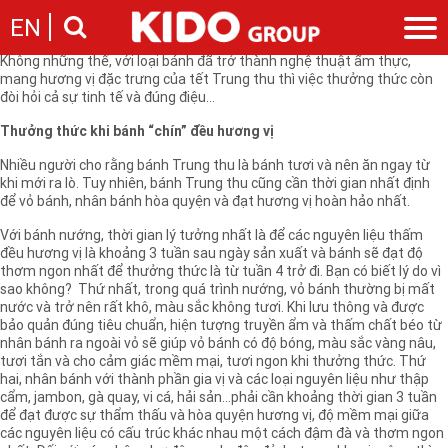
Một hộp bánh Trung thu với bao bì trang nhã, chất lượng thơm ngon,
EN
được khéo léo kết hợp từng nguyên liệu tốt cho sức khỏe, đảm bảo an
toàn vệ sinh thực phẩm luôn là mối quan tâm của người tiêu dùng.
Không những thế, với loại bánh đã trở thành nghệ thuật ẩm thực,
mang hương vị đặc trưng của tết Trung thu thì việc thưởng thức còn
Giới thiệu
đòi hỏi cả sự tinh tế và đúng điệu…
Câu chuyện KIDO
Ngành hàng
Thưởng thức khi bánh “chín” đều hương vị
Chặng đường
Ngành dầu
Tin tức
Nhiều người cho rằng bánh Trung thu là bánh tươi và nên ăn ngay từ
Cam kết của KIDO
Ngành gia vị
khi mới ra lò. Tuy nhiên, bánh Trung thu cũng cần thời gian nhất định
Tin tức & sự kiện
Nhà sáng lập
Nhà đầu tư
để vỏ bánh, nhân bánh hòa quyện và đạt hương vị hoàn hảo nhất.
Ngành bánh
Thông cáo báo chí của tập đoàn
Thông điệp
Với bánh nướng, thời gian lý tưởng nhất là để các nguyên liệu thấm
Liên hệ
Ban điều hành
đều hương vị là khoảng 3 tuần sau ngày sản xuất và bánh sẽ đạt độ
thơm ngon nhất để thưởng thức là từ tuần 4 trở đi. Bạn có biết lý do vì
Nghề nghiệp
Báo cáo
sao không? Thứ nhất, trong quá trình nướng, vỏ bánh thường bị mất
Giới thiệu
Thông tin cổ phần
nước và trở nên rất khô, màu sắc không tươi. Khi lưu thông và được
bảo quản đúng tiêu chuẩn, hiện tượng truyền ẩm và thấm chất béo từ
Nhu cầu tuyển dụng
Các công ty thành viên
nhân bánh ra ngoài vỏ sẽ giúp vỏ bánh có độ bóng, màu sắc vàng nâu,
Liên hệ
tươi tắn và cho cảm giác mềm mại, tươi ngon khi thưởng thức. Thứ
hai, nhân bánh với thành phần gia vị và các loại nguyên liệu như thập
cẩm, jambon, gà quay, vi cá, hải sản…phải cần khoảng thời gian 3 tuần
để đạt được sự thẩm thấu và hòa quyện hương vị, độ mềm mại giữa
các nguyên liệu có cấu trúc khác nhau một cách đậm đà và thơm ngon