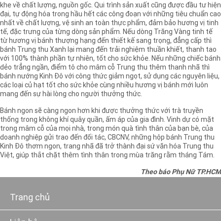
khe về chất lượng, nguồn gốc. Qui trình sản xuất cũng được đầu tư hiện
đại, tự động hóa trong hầu hết các công đoạn với những tiêu chuẩn cao
nhất về chất lượng, vệ sinh an toàn thực phẩm, đảm bảo hương vị tinh
tế, đặc trưng của từng dòng sản phẩm. Nếu dòng Trăng Vàng tinh tế
từ hương vị bánh thượng hạng đến thiết kế sang trọng, đẳng cấp thì
bánh Trung thu Xanh lại mang đến trải nghiệm thuần khiết, thanh tao
với 100% thành phần tự nhiên, tốt cho sức khỏe. Nếu những chiếc bánh
dẻo trẳng ngần, điểm tô cho mâm cỗ Trung thu thêm thanh nhã thì
bánh nướng Kinh Đô với công thức giảm ngọt, sử dụng các nguyên liệu,
các loại củ hạt tốt cho sức khỏe cùng nhiều hương vị bánh mới luôn
mang đến sự hài lòng cho người thưởng thức.
Bánh ngon sẽ càng ngon hơn khi được thưởng thức với trà truyền
thống trong không khí quây quần, ấm áp của gia đình. Vinh dự có mặt
trong mâm cỗ của mọi nhà, trong món quà tình thân của bạn bè, của
doanh nghiệp gửi trao đến đối tác, CBCNV, những hộp bánh Trung thu
Kinh Đô thơm ngon, trang nhã đã trở thành đại sứ văn hóa Trung thu
Việt, giúp thắt chặt thêm tình thân trong mùa trăng rằm tháng Tám.
Theo báo Phụ Nữ TP.HCM
Trang chủ