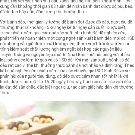
nhất. Đối với các nhân như đậu xanh, đậu đỏ, hạt sen, khoai môn… thì
cũng cần khoảng thời gian 03 tuần để nhân bánh đạt được độ bùi, béo,
độ dễ tan hấp dẫn, đặc trưng khi thưởng thức.
Với bánh dẻo, thời gian lý tưởng để bánh đạt được độ dẻo, ngọt dịu để
thưởng thức là khoảng 15-20 ngày kể từ ngày sản xuất. Được biết,
trong nhiều năm qua các nhà sản xuất như Kinh Đô đã nghiên cứu,
phát triển và hoàn thiện một công nghệ sản xuất bánh dẻo mới có HSD
dài nhưng vẫn giữ được chất lượng dẻo, thơm vượt trội dựa trên qui
trình kiểm soát chất lượng nghiêm ngặt kết hợp các nguyên liệu
truyền thống và nguyên liệu mới từ Nhật Bản - nơi nổi tiếng với nhiều
loại bánh dẻo làm từ gạo và có HSD dài. Khi mới sản xuất, bánh có độ
dẻo rất cao vì thế khi thưởng thức bánh sẽ hơi nhão và dính răng. Theo
kết quả nghiên cứu nhiều năm của các chuyên gia R&D Kinh Đô và sự
phản hồi của người tiêu dùng, độ dẻo được cảm nhận tốt nhất là khi
bánh được sản xuất từ 15-20 ngày. Lúc này, bánh có cấu trúc vừa dẻo
lại đạt độ săn chắc, đặc biệt ngọt dịu, tạo cảm giác hấp dẫn khi thưởng
thức.