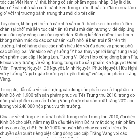
tộc của Việt Nam, vì thế, không có sản phẩm ngoại nhập. Đây là điều
kiện để các nhà sản xuất bánh kẹo trong nước thoả sức “làm mưa làm
gió” với thị trường bánh trung thu mỗi dịp tết đến.
Tuy nhiên, không vì thế mà các nhà sản xuất bánh kẹo lớn chịu “dậm
chân tại chỗ” mà liên tục cải tiến từ mẫu mã đến hương vị để đáp ứng
nhu cầu ngày càng cao của người dân. Không kể đến những loại bánh
không nhãn mác do các cơ sở sản xuất nhỏ lẻ bán trôi nổi trên thị
trường, thì có hàng chục các nhãn hiệu lớn với đa dạng và phong phú
các chủng loại: Vinabico với ý tưởng “Ý hoa thay vạn lời làng” tung ra bộ
sản phẩm cao cấp: Hoàng Lan, Tượng Vi, Bách Hợp cùng dòng bánh Pía;
Bibica với ý tưởng về vầng trăng, tung ra bộ sản phẩm Đa Nguyệt Đoàn
Viên, Thưởng Nguyệt, Đế Nguyệt, Minh Nguyệt, Phúc Nguyệt; Hữu Nghị
với ý tưởng “Ngọt ngào hương vị truyền thống” với bộ sản phẩm Trăng
Vàng.
Trong đó, dẫn đầu về sản lượng, các dòng sản phẩm và cả thị phần là
Kinh Đô với 1.900 tấn sản phẩm phục vụ Tết Trung thu 2010, trong đó
dòng sản phẩm cao cấp Trăng Vàng được nhà sản xuất tăng 20% sản
lượng với 240.000 hộp phục vụ thị trường.
Chia sẻ về những nét nổi bật nhất trong mùa Trung thu 2010, đại diện
Kinh Đô cho biết, năm nay lần đầu tiên Kinh Đô ra mắt dòng sản phẩm
chay cao cấp, chế biến từ 100% nguyên liệu chay cao cấp trên dây
chuyền sản xuất riêng biệt cùng dòng cao cấp Trăng Vàng với các