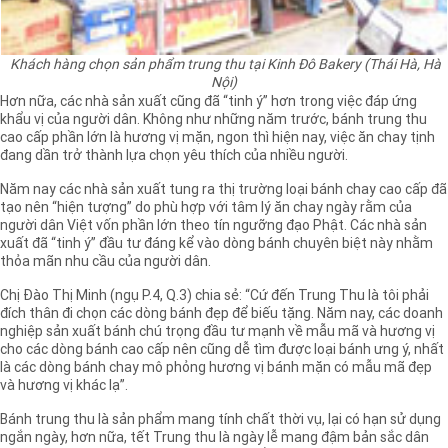
Khách hàng chọn sản phẩm trung thu tại Kinh Đô Bakery (Thái Hà, Hà
Nội)
Hơn nữa, các nhà sản xuất cũng đã “tinh ý” hơn trong việc đáp ứng
khẩu vị của người dân. Không như những năm trước, bánh trung thu
cao cấp phần lớn là hương vị mặn, ngon thì hiện nay, việc ăn chay tịnh
đang dần trở thành lựa chọn yêu thích của nhiều người.
Năm nay các nhà sản xuất tung ra thị trường loại bánh chay cao cấp đã
tạo nên “hiện tượng” do phù hợp với tâm lý ăn chay ngày rằm của
người dân Việt vốn phần lớn theo tín ngưỡng đạo Phật. Các nhà sản
xuất đã “tinh ý” đầu tư đáng kể vào dòng bánh chuyên biệt này nhằm
thỏa mãn nhu cầu của người dân.
Chị Đào Thị Minh (ngụ P.4, Q.3) chia sẻ: “Cứ đến Trung Thu là tôi phải
đích thân đi chọn các dòng bánh đẹp để biếu tặng. Năm nay, các doanh
nghiệp sản xuất bánh chú trọng đầu tư mạnh về mẫu mã và hương vị
cho các dòng bánh cao cấp nên cũng dễ tìm được loại bánh ưng ý, nhất
là các dòng bánh chay mô phỏng hương vị bánh mặn có mẫu mã đẹp
và hương vị khác lạ”.
Bánh trung thu là sản phẩm mang tính chất thời vụ, lại có hạn sử dụng
ngắn ngày, hơn nữa, tết Trung thu là ngày lễ mang đậm bản sắc dân