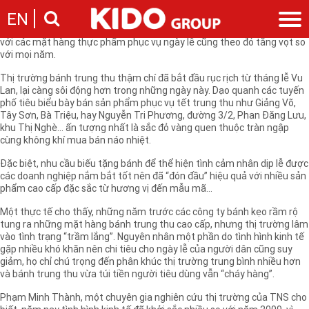
Dịp Tết Trung thu - cái tết lớn thứ hai của người Việt đang cận kề. Dịp
EN
Trung Thu năm nay cũng trùng với dịp kỷ niệm 35 năm Quốc khánh 2/9
và Đại lễ nghìn năm Thăng Long - Hà Nội nên sức mua của người dân
với các mặt hàng thực phẩm phục vụ ngày lễ cũng theo đó tăng vọt so
với mọi năm.
Giới thiệu
Thị trường bánh trung thu thậm chí đã bắt đầu rục rịch từ tháng lễ Vu
Câu chuyện KIDO
Ngành hàng
Lan, lại càng sôi động hơn trong những ngày này. Dạo quanh các tuyến
Chặng đường
phố tiêu biểu bày bán sản phẩm phục vụ tết trung thu như Giảng Võ,
Ngành dầu
Tin tức
Tây Sơn, Bà Triệu, hay Nguyễn Tri Phương, đường 3/2, Phan Đăng Lưu,
Cam kết của KIDO
Ngành gia vị
khu Thị Nghè… ấn tượng nhất là sắc đỏ vàng quen thuộc tràn ngập
Tin tức & sự kiện
Nhà sáng lập
Nhà đầu tư
cùng không khí mua bán náo nhiệt.
Ngành bánh
Thông cáo báo chí của tập đoàn
Thông điệp
Liên hệ
Đặc biệt, nhu cầu biếu tặng bánh để thể hiện tình cảm nhân dịp lễ được
Ban điều hành
các doanh nghiệp nắm bắt tốt nên đã “đón đầu” hiệu quả với nhiều sản
Nghề nghiệp
phẩm cao cấp đặc sắc từ hương vị đến mẫu mã…
Báo cáo
Giới thiệu
Thông tin cổ phần
Một thực tế cho thấy, những năm trước các công ty bánh kẹo rầm rộ
tung ra những mặt hàng bánh trung thu cao cấp, nhưng thị trường lâm
Nhu cầu tuyển dụng
Các công ty thành viên
vào tình trạng “trầm lắng”. Nguyên nhân một phần do tình hình kinh tế
Liên hệ
gặp nhiều khó khăn nên chi tiêu cho ngày lễ của người dân cũng suy
giảm, họ chỉ chú trọng đến phân khúc thị trường trung bình nhiều hơn
và bánh trung thu vừa túi tiền người tiêu dùng vẫn “cháy hàng”.
Phạm Minh Thành, một chuyên gia nghiên cứu thị trường của TNS cho