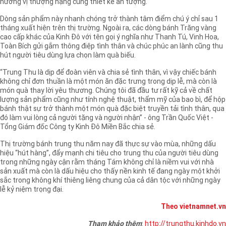
hương vị thượng hạng cùng thiết kế ấn tượng.
Dòng sản phẩm này nhanh chóng trở thành tâm điểm chú ý chỉ sau 1
tháng xuất hiện trên thị trường. Ngoài ra, các dòng bánh Trăng vàng
cao cấp khác của Kinh Đô với tên gọi ý nghĩa như Thanh Tú, Vinh Hoa,
Toàn Bích gửi gắm thông điệp tình thân và chúc phúc an lành cũng thu
hút người tiêu dùng lựa chọn làm quà biếu.
“Trung Thu là dịp để đoàn viên và chia sẻ tình thân, vì vậy chiếc bánh
không chỉ đơn thuần là một món ăn đặc trưng trong dịp lễ, mà còn là
món quà thay lời yêu thương. Chúng tôi đã đầu tư rất kỹ cả về chất
lượng sản phẩm cũng như tính nghệ thuật, thẩm mỹ của bao bì, để hộp
bánh thật sự trở thành một món quà đặc biệt truyền tải tình thân, qua
đó làm vui lòng cả người tặng và người nhận” - ông Trần Quốc Việt -
Tổng Giám đốc Công ty Kinh Đô Miền Bắc chia sẻ.
Thị trường bánh trung thu năm nay đã thực sự vào mùa, những dấu
hiệu “hút hàng”, đẩy mạnh chi tiêu cho trung thu của người tiêu dùng
trong những ngày cận rằm tháng Tám không chỉ là niềm vui với nhà
sản xuất mà còn là dấu hiệu cho thấy nền kinh tế đang ngày một khởi
sắc trong không khí thiêng liêng chung của cả dân tộc với những ngày
lễ kỷ niệm trọng đại.
Theo vietnamnet.vn
Tham khảo thêm
:
http://trungthu.kinhdo.vn