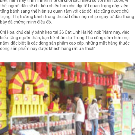
biết, năm nay tình hình kinh tế đã khởi sắc nhiều so với năm 2009, vì
thế, người dân sẽ chi tiêu nhiều hơn cho dịp tết quan trọng này, việc
tặng bánh sang thể hiện sự quan tâm với các đối tác cũng được chú
trọng. Thị trường bánh trung thu bắt đầu nhộn nhịp ngay từ đầu tháng
bảy đã chứng minh điều đó.
Chị Hoa, chủ đại lý bánh kẹo tại 36 Cát Linh Hà Nội nói: “Năm nay, việc
biếu tặng người thân, bạn bè nhân dịp Trung Thu cũng sớm hơn mọi
năm, đặc biệt là các dòng sản phẩm cao cấp, những mặt hàng thuộc
dòng sản phẩm này được khách hàng rất ưa thích”.