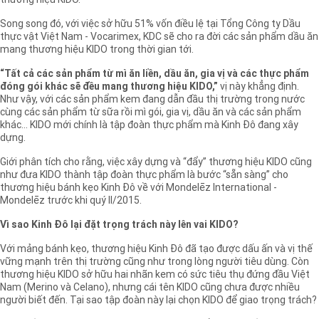
thương hiệu KIDO.
Song song đó, với việc sở hữu 51% vốn điều lệ tại Tổng Công ty Dầu
thực vật Việt Nam - Vocarimex, KDC sẽ cho ra đời các sản phẩm dầu ăn
mang thương hiệu KIDO trong thời gian tới.
“Tất cả các sản phẩm từ mì ăn liền, dầu ăn, gia vị và các thực phẩm
đóng gói khác sẽ đều mang thương hiệu KIDO,”
vị này khẳng định.
Như vậy, với các sản phẩm kem đang dẫn đầu thị trường trong nước
cùng các sản phẩm từ sữa rồi mì gói, gia vị, dầu ăn và các sản phẩm
khác… KIDO mới chính là tập đoàn thực phẩm mà Kinh Đô đang xây
dựng.
Giới phân tích cho rằng, việc xây dựng và “đẩy” thương hiệu KIDO cũng
như đưa KIDO thành tập đoàn thực phẩm là bước “sẵn sàng” cho
thương hiệu bánh kẹo Kinh Đô về với Mondelēz International -
Mondelēz trước khi quý II/2015.
Vì sao Kinh Đô lại đặt trọng trách này lên vai KIDO?
Với mảng bánh kẹo, thương hiệu Kinh Đô đã tạo được dấu ấn và vị thế
vững mạnh trên thị trường cũng như trong lòng người tiêu dùng. Còn
thương hiệu KIDO sở hữu hai nhãn kem có sức tiêu thụ đứng đầu Việt
Nam (Merino và Celano), nhưng cái tên KIDO cũng chưa được nhiều
người biết đến. Tại sao tập đoàn này lại chọn KIDO để giao trọng trách?