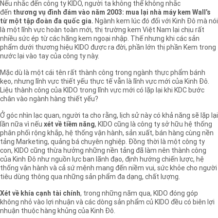
Nếu nhắc đến công ty KIDO, người ta không thể không nhắc
đến
thương vụ đình đám vào năm 2003: mua lại nhà máy kem Wall’s
từ một tập đoàn đa quốc gia.
Ngành kem lúc đó đối với Kinh Đô mà nói
là một lĩnh vực hoàn toàn mới, thị trường kem Việt Nam lại chịu rất
nhiều sức ép từ các hãng kem ngoại nhập. Thế nhưng khi các sản
phẩm dưới thương hiệu KIDO được ra đời, phần lớn thị phần Kem trong
nước lại vào tay của công ty này.
Mặc dù là một cái tên rất thành công trong ngành thực phẩm bánh
kẹo, nhưng lĩnh vực thiết yếu thực tế vẫn là lĩnh vực mới của Kinh Đô.
Liệu thành công của KIDO trong lĩnh vực mới có lặp lại khi KDC bước
chân vào ngành hàng thiết yếu?
Ở góc nhìn lạc quan, người ta cho rằng, lịch sử này có khả năng sẽ lặp lại
lần nữa vì nếu
xét về tiềm năng
, KIDO cũng là công ty sở hữu hệ thống
phân phối rộng khắp, hệ thống vận hành, sản xuất, bán hàng cùng nền
tảng Marketing, quảng bá chuyên nghiệp. Đồng thời là một công ty
con, KIDO cũng thừa hưởng những nền tảng đã làm nên thành công
của Kinh Đô như nguồn lực ban lãnh đạo, định hướng chiến lược, hệ
thống vận hành và cả sứ mệnh mang đến niềm vui, sức khỏe cho người
tiêu dùng thông qua những sản phẩm đa dạng, chất lượng.
Xét về khía cạnh tài chính
, trong những năm qua, KIDO đóng góp
không nhỏ vào lợi nhuận và các dòng sản phẩm củ KIDO đều có biên lợi
nhuận thuộc hàng khủng của Kinh Đô.