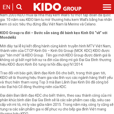
Kinh Đô hi vọng lịch sử sẽ lặp lại thời KIDO mua kem Wall và phát triển
EN
mạnh ở một ngành mới như kem.
Năm 2003 KIDO mua lại nhà máy kem Wall’s từ một tập đoàn đa quốc
gia. 10 năm sau KIDO làm lu mờ thương hiệu kem Wall’s bằng hai nhãn
Giới thiệu
kem có sức tiêu thụ đứng đầu Việt Nam là Merino và Celano.
Câu chuyện KIDO
Ngành hàng
KIDO Group ra đời – Bước sẵn sàng để bánh kẹo Kinh Đô “về” với
Chặng đường
Mondelēz
Ngành dầu
Tin tức
Cam kết của KIDO
Ngành gia vị
Mới đây tại lễ ký kết đồng hành cùng kênh truyền hình MTV Việt Nam,
Tin tức & sự kiện
Nhà sáng lập
Nhà đầu tư
thành viên của CTCP Kinh Đô – Kinh Đô Group (MCK: KDC) KIDO được
Ngành bánh
Thông cáo báo chí của tập đoàn
gọi “tên mới” là KIDO Group. Tên gọi mới KIDO Group được đánh giá là
Thông điệp
không có gì bất ngờ bởi sự ra đời của dòng mì gói Đại Gia Đình thương
Liên hệ
Ban điều hành
hiệu KIDO được Kinh Đô tung ra hồi đầu quý IV/2014.
Nghề nghiệp
Báo cáo
Trao đổi với báo giới, lãnh đạo Kinh Đô cho biết, trong thời gian tới,
Giới thiệu
KIDO sẽ là thương hiệu tham gia vào lĩnh vực các ngành hàng thiết yếu
Thông tin cổ phần
và thực hiện tham vọng Top 3 mà Ban Lãnh Đạo Kinh Đô đã công bố
Nhu cầu tuyển dụng
Các công ty thành viên
vào Đại hội Cổ đông thường niên của KDC.
Liên hệ
Đại diện Ban lãnh đạo KDC cho biết thêm, theo sau thành công của mì
phân khúc bình dân Đại Gia Đình sẽ là các sản phẩm cao cấp, siêu cao
cấp với mì tô, mì ly vào giữa năm 2015. Trong năm này, công ty cũng sẽ
tung ra các sản phẩm gia vị để phục vụ cho bếp gia đình Việt mang