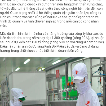
Tôi cho rằng thành công của Kinh đô Miền Bắc nói riêng và Tập Đoàn
Kinh Đô nói chung được xây dựng trên nền tảng phát triển vững chắc,
từ việc đầu tư hệ thống dây chuyền theo công nghệ tiên tiến đến con
người. Quan trọng nhất là hệ thống quản trị nguồn nhân lực, công ty
luôn chú trọng vào việc củng cố nội lực và tạo lợi thế cạnh tranh về
trình độ quản lý và tính chuyên nghiệp trong mỗi cán bộ công nhân
viên.
Mặc dù tình hình kinh tế như vậy, tăng trưởng của công ty khá cao, dự
kiến doanh thu trong năm nay đạt 1.300 tỷ đồng (tăng 30%), lợi nhuận
sau thuế dự kiến đạt 150 tỷ đồng (tăng 50% so với cùng kì năm trước).
Điều này phản ánh được rằng Kinh Đô Miền Bắc đã và đang đi đúng
hướng trong chiến lược phát triển kinh doanh bền vững.