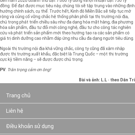
đến năm 2020 doanh thu đạt 7.000 tỷ đồng và lợi nhuận đạt 750 tỷ
đồng. Để đạt được mục tiêu này, chúng tôi sẽ tập trung vào những định
hướng chính sách, cụ thể. Trước hết, Kinh đô Miền Bắc sẽ tiếp tục mở
rộng và củng cố vững chắc hệ thống phân phối tại thị trường nội địa,
chú trọng phát triển chiều sâu như đa dạng hóa mặt hàng, địa phương
hóa sản phẩm, đầu tư đổi mới công nghệ, đầu tư cho công tác nghiên
cứu và phát triển sản phẩm mới theo hướng tạo ra các sản phẩm có
giá trị dinh dưỡng cao nhằm đáp ứng nhu cầu đa dạng người tiêu dùng.
Ngoài thị trường nội địa khá vững chắc, công ty cũng đã xâm nhập
được thị trường xuất khẩu, đặc biệt là Trung Quốc – một thị trường
cực kỳ tiềm năng – sẽ được được chú trọng.
PV
:
Trân trọng cảm ơn ông!
Bài và ảnh: L.L
-
theo Dân Trí
Trang chủ
Liên hệ
Điều khoản sử dụng