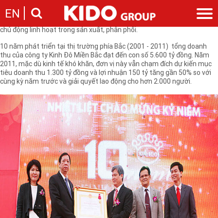
Bên cạnh nhiều DN phải “thu gọn” sản xuất vì khủng hoảng kinh tế thì
EN
cũng không ít DN biết tận dụng khó khăn để đẩy mạnh thị trường. Điều
này không chỉ đòi hỏi sự nhanh nhạy, nắm bắt thị trường mà DN cần
chủ động linh hoạt trong sản xuất, phân phối.
Giới thiệu
10 năm phát triển tại thị trường phía Bắc (2001 - 2011) tổng doanh
thu của công ty Kinh Đô Miền Bắc đạt đến con số 5.600 tỷ đồng. Năm
Câu chuyện KIDO
Ngành hàng
2011, mặc dù kinh tế khó khăn, đơn vị này vẫn chạm đích dự kiến mục
Chặng đường
tiêu doanh thu 1.300 tỷ đồng và lợi nhuận 150 tỷ tăng gần 50% so với
Ngành dầu
Tin tức
cùng kỳ năm trước và giải quyết lao động cho hơn 2.000 người.
Cam kết của KIDO
Ngành gia vị
Tin tức & sự kiện
Nhà sáng lập
Nhà đầu tư
Ngành bánh
Thông cáo báo chí của tập đoàn
Thông điệp
Liên hệ
Ban điều hành
Nghề nghiệp
Báo cáo
Giới thiệu
Thông tin cổ phần
Nhu cầu tuyển dụng
Các công ty thành viên
Liên hệ