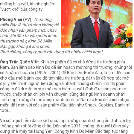
những bí quyết, khinh nghiệm
“vượt khó” của công ty:
Phóng Viên (PV):
Thưa ông,
miền Bắc là thị trường không dễ
đón nhận sản phẩm mới. Chắc
chắn khi đầu tư vào phân khúc
thị trường này, Kinh Đô Miền
Bắc gặp không ít khó khăn.
Phải chăng, công ty phải vận dụng rất nhiều chiến lược?
Ông Trần Quốc Việt
: Khi sản phẩm đã có chỗ đứng thị trường phía
Nam, Ban lãnh đạo Kinh Đô đã lên hoạch mở rộng thị trường, chúng tôi
có 6 năm chuẩn bị (1995 - 2001) để Bắc tiến. Bước đầu, là tìm đến các
chợ đầu mối bánh kẹo để tìm hiểu thị trường, đặt vấn đề hợp tác mở
đại lý. Để chinh người tiêu dùng và nhanh chóng chiếm lĩnh thị phần,
công ty đã đi một bước khá mạo hiểm: quyết định đưa sản phẩm ra
trước, chấp nhận chi phí vận chuyển, cùng đội ngũ kinh doanh phát
triển thị trường đã thực hiện hành trình từ Nam ra Bắc để chinh phục
miền đất mới với các sản phẩm đầu tiên như Snack, Cookies, Bánh mì
tươi…
Và sự mạo hiểm đã có kết quả, thị trường nhanh chóng ổn định với hệ
thống phân phối vững chắc. Đến năm 2011, chúng tôi quyết định xây
dựng nhà máy tại Hưng Yên. Công ty Kinh Đô Miền Bắc tiếp tục tăng