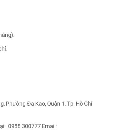
háng).
chỉ.
ưng, Phường Đa Kao, Quận 1, Tp. Hồ Chí
ại: 0988 300777 Email: