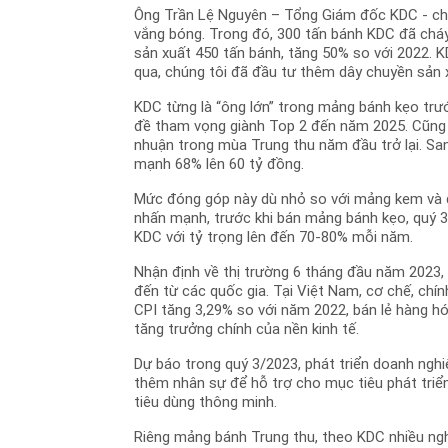
Ông Trần Lệ Nguyên – Tổng Giám đốc KDC - cho b
vắng bóng. Trong đó, 300 tấn bánh KDC đã chá
sản xuất 450 tấn bánh, tăng 50% so với 2022. 
qua, chúng tôi đã đầu tư thêm dây chuyền sản x
KDC từng là “ông lớn” trong mảng bánh kẹo trướ
đề tham vọng giành Top 2 đến năm 2025. Cũng t
nhuận trong mùa Trung thu năm đầu trở lại. San
mạnh 68% lên 60 tỷ đồng.
Mức đóng góp này dù nhỏ so với mảng kem và dầu
nhấn mạnh, trước khi bán mảng bánh kẹo, quý 3 
KDC với tỷ trọng lên đến 70-80% mỗi năm.
Nhận định về thị trường 6 tháng đầu năm 2023, 
đến từ các quốc gia. Tại Việt Nam, cơ chế, chí
CPI tăng 3,29% so với năm 2022, bán lẻ hàng hóa
tăng trưởng chính của nền kinh tế.
Dự báo trong quý 3/2023, phát triển doanh ngh
thêm nhân sự để hỗ trợ cho mục tiêu phát triển
tiêu dùng thông minh.
Riêng mảng bánh Trung thu, theo KDC nhiều ngh