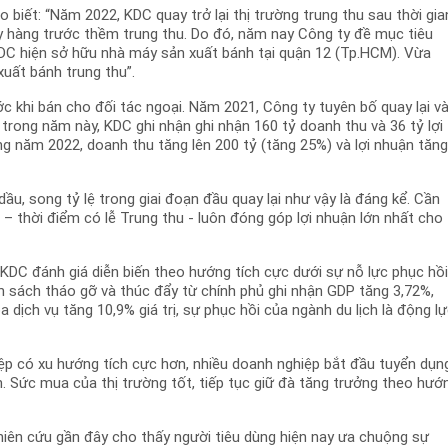
iết: “Năm 2022, KDC quay trở lại thị trường trung thu sau thời gia
y hàng trước thềm trung thu. Do đó, năm nay Công ty đề mục tiêu
KDC hiện sở hữu nhà máy sản xuất bánh tại quận 12 (Tp.HCM). Vừa
uất bánh trung thu”.
c khi bán cho đối tác ngoại. Năm 2021, Công ty tuyên bố quay lại v
rong năm này, KDC ghi nhận ghi nhận 160 tỷ doanh thu và 36 tỷ lợi
g năm 2022, doanh thu tăng lên 200 tỷ (tăng 25%) và lợi nhuận tăn
, song tỷ lệ trong giai đoạn đầu quay lại như vậy là đáng kể. Cần
– thời điểm có lễ Trung thu - luôn đóng góp lợi nhuận lớn nhất cho
KDC đánh giá diễn biến theo hướng tích cực dưới sự nỗ lực phục hồ
nh sách tháo gỡ và thúc đẩy từ chính phủ ghi nhận GDP tăng 3,72%,
 dịch vụ tăng 10,9% giá trị, sự phục hồi của ngành du lịch là động l
iệp có xu hướng tích cực hơn, nhiều doanh nghiệp bắt đầu tuyển dụn
. Sức mua của thị trường tốt, tiếp tục giữ đà tăng trưởng theo hướ
iên cứu gần đây cho thấy người tiêu dùng hiện nay ưa chuộng sự