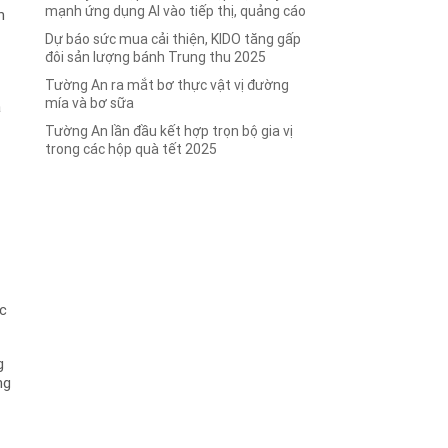
mạnh ứng dụng AI vào tiếp thị, quảng cáo
n
Dự báo sức mua cải thiện, KIDO tăng gấp
đôi sản lượng bánh Trung thu 2025
Tường An ra mắt bơ thực vật vị đường
mía và bơ sữa
à
Tường An lần đầu kết hợp trọn bộ gia vị
g
trong các hộp quà tết 2025
i
ực
g
ng