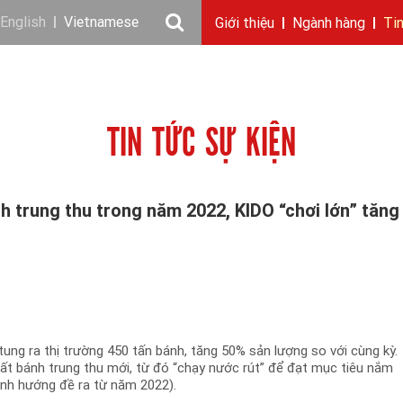
English
Vietnamese
Giới thiệu
Ngành hàng
Ti
Câu chuyện KIDO
Ngành dầu
Tin tức & sự kiện
Thông điệp
Giới thiệu
Nhu cầu tuyển dụng
Ngành gia vị
Ban điều hành
Chặng đường
Thông cáo báo c
Ngành 
Báo 
TIN TỨC SỰ KIỆN
nh trung thu trong năm 2022, KIDO “chơi lớn” tăng
ung ra thị trường 450 tấn bánh, tăng 50% sản lượng so với cùng kỳ.
ất bánh trung thu mới, từ đó “chạy nước rút” để đạt mục tiêu nắm
(định hướng đề ra từ năm 2022).