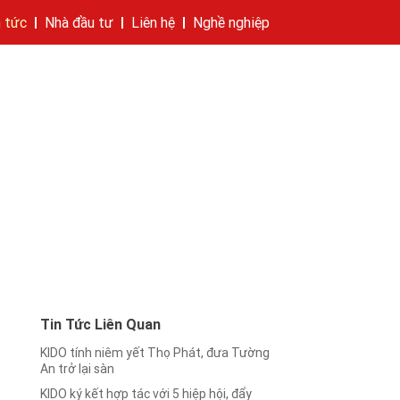
n tức
Nhà đầu tư
Liên hệ
Nghề nghiệp
hí của tập đoàn
bánh
cáo
Cam kết của KIDO
Thông tin cổ phần
Nhà sáng lập
Các công ty thành viên
Liên hệ
Tin Tức Liên Quan
KIDO tính niêm yết Thọ Phát, đưa Tường
An trở lại sàn
KIDO ký kết hợp tác với 5 hiệp hội, đẩy