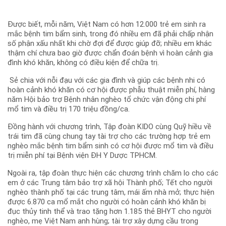
Được biết, mỗi năm, Việt Nam có hơn 12.000 trẻ em sinh ra
mắc bệnh tim bẩm sinh, trong đó nhiều em đã phải chấp nhận
số phận xấu nhất khi chờ đợi để được giúp đỡ; nhiều em khác
thậm chí chưa bao giờ được chẩn đoán bệnh vì hoàn cảnh gia
đình khó khăn, không có điều kiện để chữa trị.
Sẻ chia với nỗi đạu với các gia đình và giúp các bệnh nhi có
hoàn cảnh khó khăn có cơ hội được phẫu thuật miễn phí, hàng
năm Hội bảo trợ Bệnh nhân nghèo tổ chức vận động chi phí
mổ tim và điều trị 170 triệu đồng/ca.
Đồng hành với chương trình, Tập đoàn KIDO cùng Quỹ hiều về
trái tim đã cùng chung tay tài trợ cho các trường hợp trẻ em
nghèo mắc bệnh tim bẩm sinh có cơ hội được mổ tim và điều
trị miễn phí tại Bệnh viện ĐH Y Dược TPHCM.
Ngoài ra, tập đoàn thực hiện các chương trình chăm lo cho các
em ở các Trung tâm bảo trợ xã hội Thành phố; Tết cho người
nghèo thành phố tại các trung tâm, mái ấm nhà mở; thực hiện
được 6.870 ca mổ mắt cho người có hoàn cảnh khó khăn bị
đục thủy tinh thể và trao tặng hơn 1.185 thẻ BHYT cho người
nghèo, mẹ Việt Nam anh hùng; tài trợ xây dựng cầu trong