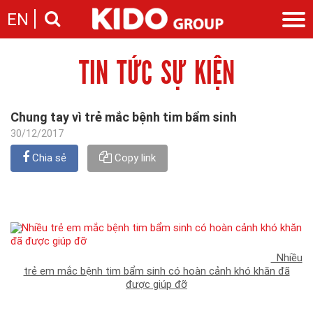
EN
TIN TỨC SỰ KIỆN
Giới thiệu
Câu chuyện KIDO
Ngành hàng
Chặng đường
Ngành dầu
Tin tức
Chung tay vì trẻ mắc bệnh tim bẩm sinh
Cam kết của KIDO
Ngành gia vị
Tin tức & sự kiện
30/12/2017
Nhà sáng lập
Nhà đầu tư
Ngành bánh
Thông cáo báo chí của tập đoàn
Thông điệp
Chia sẻ
Copy link
Liên hệ
Ban điều hành
Nghề nghiệp
Báo cáo
Giới thiệu
Thông tin cổ phần
Nhu cầu tuyển dụng
Các công ty thành viên
Liên hệ
Nhiều
trẻ em mắc bệnh tim bẩm sinh có hoàn cảnh khó khăn đã
được giúp đỡ