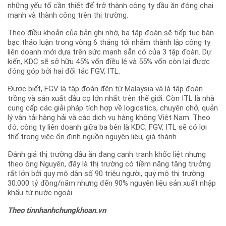
những yếu tố cần thiết để trở thành công ty dầu ăn đóng chai
mạnh và thành công trên thị trường.
Theo điều khoản của bản ghi nhớ, ba tập đoàn sẽ tiếp tục bàn
bạc thảo luận trong vòng 6 tháng tới nhằm thành lập công ty
liên doanh mới dựa trên sức mạnh sẵn có của 3 tập đoàn. Dự
kiến, KDC sẽ sở hữu 45% vốn điều lệ và 55% vốn còn lại được
đóng góp bởi hai đối tác FGV, ITL.
Được biết, FGV là tập đoàn đên từ Malaysia và là tập đoàn
trồng và sản xuất dầu cọ lớn nhất trên thế giới. Còn ITL là nhà
cung cấp các giải pháp tích hợp về logicstics, chuyên chở, quản
lý vận tải hàng hải và các dịch vụ hàng không Việt Nam. Theo
đó, công ty liên doanh giữa ba bên là KDC, FGV, ITL sẽ có lợi
thế trong việc ổn định nguồn nguyên liệu, giá thành.
Đánh giá thị trường dầu ăn đang cạnh tranh khốc liệt nhưng
theo ông Nguyên, đây là thị trường có tiềm năng tăng trưởng
rất lớn bởi quy mô dân số 90 triệu người, quy mô thị trường
30.000 tỷ đồng/năm nhưng đến 90% nguyên liệu sản xuất nhập
khẩu từ nước ngoài.
Theo tinnhanhchungkhoan.vn