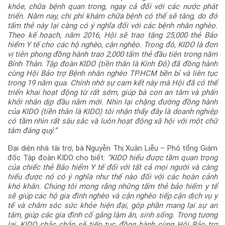
khỏe, chữa bệnh quan trong, ngay cả đối với các nước phát
triển. Năm nay, chi phí khám chữa bệnh có thể sẽ tăng, do đó
tấm thẻ này lại càng có ý nghĩa đối với các bệnh nhân nghèo.
Theo kế hoạch, năm 2016, Hội sẽ trao tặng 25,000 thẻ Bảo
hiểm Y tế cho các hộ nghèo, cận nghèo. Trong đó, KIDO là đơn
vị tiên phong đồng hành trao 2,000 tấm thẻ đầu tiên trong năm
Bính Thân. Tập đoàn KIDO (tiền thân là Kinh Đô) đã đồng hành
cùng Hội Bảo trợ Bệnh nhân nghèo TP.HCM bền bỉ và liên tục
trong 19 năm qua. Chính nhờ sự cam kết này mà Hội đã có thể
triển khai hoạt động từ rất sớm, giúp bà con an tâm và phấn
khởi nhân dịp đầu năm mới. Nhìn lại chặng đường đồng hành
của KIDO (tiền thân là KIDO) tôi nhận thấy đây là doanh nghiệp
có tầm nhìn rất sâu sắc và luôn hoạt động xã hội với một chữ
tâm đáng quý.”
Đại diện nhà tài trợ, bà Nguyễn Thị Xuân Liễu – Phó tổng Giám
đốc Tập đoàn KIDO cho biết:
“KIDO hiểu được tầm quan trọng
của chiếc thẻ Bảo hiểm Y tế đối với tất cả mọi người và càng
hiểu được nó có ý nghĩa như thế nào đối với các hoàn cảnh
khó khăn. Chúng tôi mong rằng những tấm thẻ bảo hiểm y tế
sẽ giúp các hộ gia đình nghèo và cận nghèo tiếp cận dịch vụ y
tế và chăm sóc sức khỏe hiện đại, góp phần mang lại sự an
tâm, giúp các gia đình cố gắng làm ăn, sinh sống. Trong tương