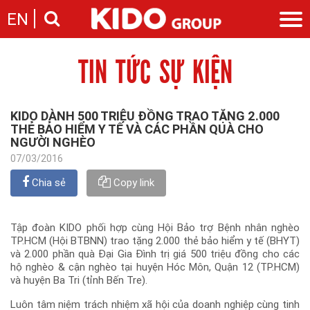
EN
TIN TỨC SỰ KIỆN
Giới thiệu
Câu chuyện KIDO
Ngành hàng
Chặng đường
Ngành dầu
Tin tức
KIDO DÀNH 500 TRIỆU ĐỒNG TRAO TẶNG 2.000
Cam kết của KIDO
Ngành gia vị
THẺ BẢO HIỂM Y TẾ VÀ CÁC PHẦN QUÀ CHO
Tin tức & sự kiện
Nhà sáng lập
Nhà đầu tư
NGƯỜI NGHÈO
Ngành bánh
Thông cáo báo chí của tập đoàn
Thông điệp
07/03/2016
Liên hệ
Ban điều hành
Chia sẻ
Copy link
Nghề nghiệp
Báo cáo
Giới thiệu
Thông tin cổ phần
Nhu cầu tuyển dụng
Tập đoàn KIDO phối hợp cùng Hội Bảo trợ Bệnh nhân nghèo
Các công ty thành viên
TP.HCM (Hội BTBNN) trao tặng 2.000 thẻ bảo hiểm y tế (BHYT)
Liên hệ
và 2.000 phần quà Đại Gia Đình trị giá 500 triệu đồng cho các
hộ nghèo & cận nghèo tại huyện Hóc Môn, Quận 12 (TP.HCM)
và huyện Ba Tri (tỉnh Bến Tre).
Luôn tâm niệm trách nhiệm xã hội của doanh nghiệp cùng tinh