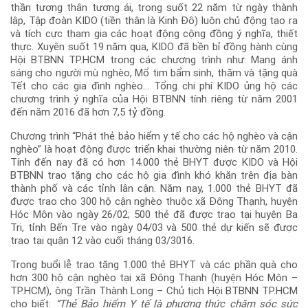
thần tương thân tương ái, trong suốt 22 năm từ ngày thành
lập, Tập đoàn KIDO (tiền thân là Kinh Đô) luôn chủ động tạo ra
và tích cực tham gia các hoạt động cộng đồng ý nghĩa, thiết
thực. Xuyên suốt 19 năm qua, KIDO đã bền bỉ đồng hành cùng
Hội BTBNN TP.HCM trong các chương trình như: Mang ánh
sáng cho người mù nghèo, Mổ tim bẩm sinh, thăm và tặng quà
Tết cho các gia đình nghèo… Tổng chi phí KIDO ủng hộ các
chương trình ý nghĩa của Hội BTBNN tính riêng từ năm 2001
đến năm 2016 đã hơn 7,5 tỷ đồng.
Chương trình “Phát thẻ bảo hiểm y tế cho các hộ nghèo và cận
nghèo” là hoạt động được triển khai thường niên từ năm 2010.
Tính đến nay đã có hơn 14.000 thẻ BHYT được KIDO và Hội
BTBNN trao tặng cho các hộ gia đình khó khăn trên địa bàn
thành phố và các tỉnh lân cận. Năm nay, 1.000 thẻ BHYT đã
được trao cho 300 hộ cận nghèo thuộc xã Đông Thạnh, huyện
Hóc Môn vào ngày 26/02; 500 thẻ đã được trao tại huyện Ba
Tri, tỉnh Bến Tre vào ngày 04/03 và 500 thẻ dự kiến sẽ được
trao tại quận 12 vào cuối tháng 03/3016.
Trong buổi lễ trao tặng 1.000 thẻ BHYT và các phần quà cho
hơn 300 hộ cận nghèo tại xã Đông Thạnh (huyện Hóc Môn –
TP.HCM), ông Trần Thành Long – Chủ tịch Hội BTBNN TP.HCM
cho biết:
“Thẻ Bảo hiểm Y tế là phương thức chăm sóc sức