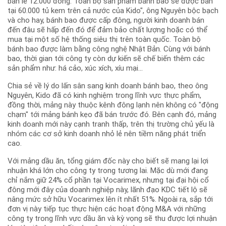
bán lẻ 12.000 đồng. Toàn bộ sản phẩm bánh bao sẽ được bán
tại 60.000 tủ kem trên cả nước của Kido", ông Nguyên bộc bạch
và cho hay, bánh bao được cấp đông, người kinh doanh bán
đến đâu sẽ hấp đến đó để đảm bảo chất lượng hoặc có thể
mua tại một số hệ thống siêu thị trên toàn quốc. Toàn bộ
bánh bao được làm bằng công nghệ Nhật Bản. Cùng với bánh
bao, thời gian tới công ty còn dự kiến sẽ chế biến thêm các
sản phẩm như: há cảo, xúc xích, xíu mại...
Chia sẻ về lý do lấn sân sang kinh doanh bánh bao, theo ông
Nguyên, Kido đã có kinh nghiệm trong lĩnh vực thực phẩm,
đồng thời, mảng này thuộc kênh đông lạnh nên không có "động
chạm" tới mảng bánh kẹo đã bán trước đó. Bên cạnh đó, mảng
kinh doanh mới này cạnh tranh thấp, trên thị trường chủ yếu là
nhóm các cơ sở kinh doanh nhỏ lẻ nên tiềm năng phát triển
cao.
Với mảng dầu ăn, tổng giám đốc này cho biết sẽ mang lại lợi
nhuận khá lớn cho công ty trong tương lai. Mặc dù mới đang
chỉ nắm giữ 24% cổ phần tại Vocarimex, nhưng tại đại hội cổ
đông mới đây của doanh nghiệp này, lãnh đạo KDC tiết lộ sẽ
nâng mức sở hữu Vocarimex lên ít nhất 51%. Ngoài ra, sắp tới
đơn vị này tiếp tục thực hiện các hoạt động M&A với những
công ty trong lĩnh vực dầu ăn và kỳ vọng sẽ thu được lợi nhuận