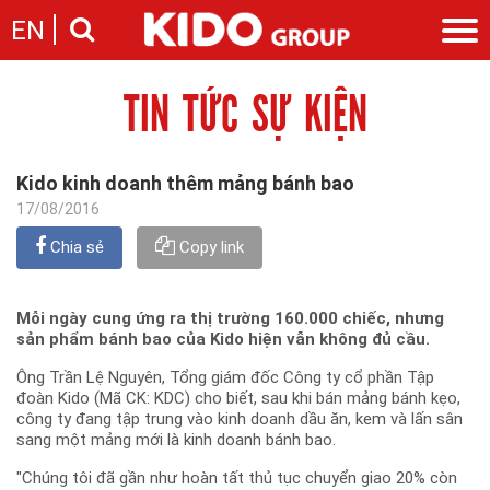
EN
TIN TỨC SỰ KIỆN
Giới thiệu
Câu chuyện KIDO
Ngành hàng
Chặng đường
Ngành dầu
Tin tức
Kido kinh doanh thêm mảng bánh bao
Cam kết của KIDO
Ngành gia vị
Tin tức & sự kiện
17/08/2016
Nhà sáng lập
Nhà đầu tư
Ngành bánh
Thông cáo báo chí của tập đoàn
Thông điệp
Chia sẻ
Copy link
Liên hệ
Ban điều hành
Nghề nghiệp
Báo cáo
Mỗi ngày cung ứng ra thị trường 160.000 chiếc, nhưng
Giới thiệu
Thông tin cổ phần
sản phẩm bánh bao của Kido hiện vẫn không đủ cầu.
Nhu cầu tuyển dụng
Các công ty thành viên
Ông Trần Lệ Nguyên, Tổng giám đốc Công ty cổ phần Tập
Liên hệ
đoàn Kido (Mã CK: KDC) cho biết, sau khi bán mảng bánh kẹo,
công ty đang tập trung vào kinh doanh dầu ăn, kem và lấn sân
sang một mảng mới là kinh doanh bánh bao.
"Chúng tôi đã gần như hoàn tất thủ tục chuyển giao 20% còn