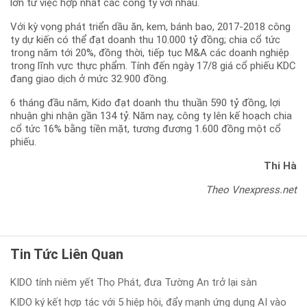
lớn từ việc hợp nhất các công ty với nhau.
Với kỳ vọng phát triển dầu ăn, kem, bánh bao, 2017-2018 công
ty dự kiến có thể đạt doanh thu 10.000 tỷ đồng; chia cổ tức
trong năm tới 20%, đồng thời, tiếp tục M&A các doanh nghiệp
trong lĩnh vực thực phẩm. Tính đến ngày 17/8 giá cổ phiếu KDC
đang giao dịch ở mức 32.900 đồng.
6 tháng đầu năm, Kido đạt doanh thu thuần 590 tỷ đồng, lợi
nhuận ghi nhận gần 134 tỷ. Năm nay, công ty lên kế hoạch chia
cổ tức 16% bằng tiền mặt, tương đương 1.600 đồng một cổ
phiếu.
Thi Hà
Theo Vnexpress.net
Tin Tức Liên Quan
KIDO tính niêm yết Thọ Phát, đưa Tường An trở lại sàn
KIDO ký kết hợp tác với 5 hiệp hội, đẩy mạnh ứng dụng AI vào