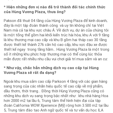
* Hiện những đơn vị nào đã trở thành đối tác chính thức
của Hùng Vương Plaza, thưa ông?
Pakson đã thuê 04 tầng của Hùng Vương Plaza để kinh doanh;
đây là một tập đoàn thành công và uy tín không chỉ tại Việt
Nam mà cả tại khu vực châu Á. Về dịch vụ, dự án của chúng tôi
là một tổng thể gồm hai khối kiến trúc hài hòa, khu A với 9 tầng
là khu thương mại cao cấp và khu B gồm hai tháp cao 30 tầng
được thiết kế thành 276 căn hộ cao cấp, khu vực đậu xe được
thiết kế ngay trong tầng hầm… Hùng Vương Plaza là một trong
số ít những khu phức hợp thương mại có thể cùng lúc thỏa
mãn được rất nhiều nhu cầu vui chơi giải trí mua sắm và an cư.
* Như vậy, chắc hẳn những dịch vụ cao cấp tại Hùng
Vương Plaza sẽ rất đa dạng?
Ngoài khu mua sắm cao cấp Parkson 4 tầng với các gian hàng
sang trọng của các nhãn hiệu quốc tế cao cấp về mỹ phẩm,
dầu thơm, thời trang… Đồng thời Hùng Vương Plaza cũng có
những khu dịch vụ sang trọng bậc nhất như : khu nhà hàng Hoa
hơn 2000 m2 tại lầu 6, Trung tâm thể hình hiện đại của tập
đoàn California WOW Xperience (Mỹ) rộng hơn 3.500 m2 tại lầu
5, Trung tâm đào tạo Anh ngữ quốc tế và tư vấn du học ILA