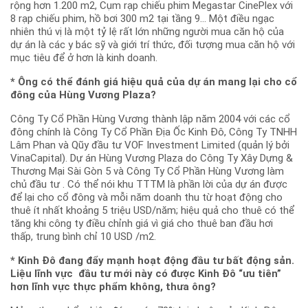
rộng hơn 1.200 m2, Cụm rạp chiếu phim Megastar CinePlex với
8 rạp chiếu phim, hồ bơi 300 m2 tại tầng 9… Một điều ngạc
nhiên thú vị là một tỷ lệ rất lớn những người mua căn hộ của
dự án là các y bác sỹ và giới trí thức, đối tượng mua căn hộ với
mục tiêu để ở hơn là kinh doanh.
* Ông có thể đánh giá hiệu quả của dự án mang lại cho cổ
đông của Hùng Vương Plaza?
Công Ty Cổ Phần Hùng Vương thành lập năm 2004 với các cổ
đông chính là Công Ty Cổ Phần Địa Ốc Kinh Đô, Công Ty TNHH
Lâm Phan và Qũy đầu tư VOF Investment Limited (quản lý bởi
VinaCapital). Dự án Hùng Vương Plaza do Công Ty Xây Dựng &
Thương Mại Sài Gòn 5 và Công Ty Cổ Phần Hùng Vương làm
chủ đầu tư . Có thể nói khu TTTM là phần lời của dự án được
để lại cho cổ đông và mỗi năm doanh thu từ hoạt động cho
thuê ít nhất khoảng 5 triệu USD/năm; hiệu quả cho thuê có thể
tăng khi công ty điều chỉnh giá vì giá cho thuê ban đầu hơi
thấp, trung bình chỉ 10 USD /m2.
* Kinh Đô đang đẩy mạnh hoạt động đầu tư bất động sản.
Liệu lĩnh vực đầu tư mới này có được Kinh Đô “ưu tiên”
hơn lĩnh vực thực phẩm không, thưa ông?