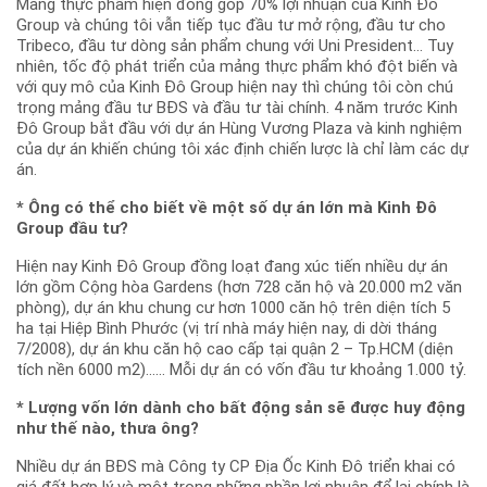
Mảng thực phẩm hiện đóng góp 70% lợi nhuận của Kinh Đô
Group và chúng tôi vẫn tiếp tục đầu tư mở rộng, đầu tư cho
Tribeco, đầu tư dòng sản phẩm chung với Uni President... Tuy
nhiên, tốc độ phát triển của mảng thực phẩm khó đột biến và
với quy mô của Kinh Đô Group hiện nay thì chúng tôi còn chú
trọng mảng đầu tư BĐS và đầu tư tài chính. 4 năm trước Kinh
Đô Group bắt đầu với dự án Hùng Vương Plaza và kinh nghiệm
của dự án khiến chúng tôi xác định chiến lược là chỉ làm các dự
án.
* Ông có thể cho biết về một số dự án lớn mà Kinh Đô
Group đầu tư?
Hiện nay Kinh Đô Group đồng loạt đang xúc tiến nhiều dự án
lớn gồm Cộng hòa Gardens (hơn 728 căn hộ và 20.000 m2 văn
phòng), dự án khu chung cư hơn 1000 căn hộ trên diện tích 5
ha tại Hiệp Bình Phước (vị trí nhà máy hiện nay, di dời tháng
7/2008), dự án khu căn hộ cao cấp tại quận 2 – Tp.HCM (diện
tích nền 6000 m2)…… Mỗi dự án có vốn đầu tư khoảng 1.000 tỷ.
* Lượng vốn lớn dành cho bất động sản sẽ được huy động
như thế nào, thưa ông?
Nhiều dự án BĐS mà Công ty CP Địa Ốc Kinh Đô triển khai có