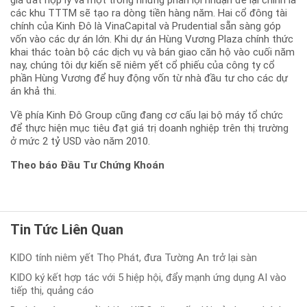
giá đất hợp lý và một trong những phần lợi nhuận để lại chính là
các khu TTTM sẽ tạo ra dòng tiền hàng năm. Hai cổ đông tài
chính của Kinh Đô là VinaCapital và Prudential sẵn sàng góp
vốn vào các dự án lớn. Khi dự án Hùng Vương Plaza chính thức
khai thác toàn bộ các dịch vụ và bán giao căn hộ vào cuối năm
nay, chúng tôi dự kiến sẽ niêm yết cổ phiếu của công ty cổ
phần Hùng Vương để huy động vốn từ nhà đầu tư cho các dự
án khả thi.
Về phía Kinh Đô Group cũng đang cơ cấu lại bộ máy tổ chức
để thực hiện mục tiêu đạt giá trị doanh nghiệp trên thị trường
ở mức 2 tỷ USD vào năm 2010.
Theo báo Đầu Tư Chứng Khoán
Tin Tức Liên Quan
KIDO tính niêm yết Thọ Phát, đưa Tường An trở lại sàn
KIDO ký kết hợp tác với 5 hiệp hội, đẩy mạnh ứng dụng AI vào
tiếp thị, quảng cáo