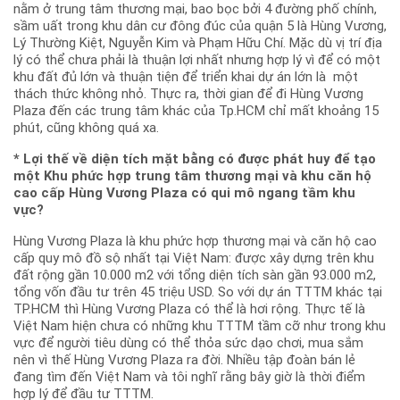
nằm ở trung tâm thương mại, bao bọc bởi 4 đường phố chính,
sầm uất trong khu dân cư đông đúc của quận 5 là Hùng Vương,
Lý Thường Kiệt, Nguyễn Kim và Phạm Hữu Chí. Mặc dù vị trí địa
lý có thể chưa phải là thuận lợi nhất nhưng hợp lý vì để có một
khu đất đủ lớn và thuận tiện để triển khai dự án lớn là một
thách thức không nhỏ. Thực ra, thời gian để đi Hùng Vương
Plaza đến các trung tâm khác của Tp.HCM chỉ mất khoảng 15
phút, cũng không quá xa.
* Lợi thế về diện tích mặt bằng có được phát huy để tạo
một Khu phức hợp trung tâm thương mại và khu căn hộ
cao cấp Hùng Vương Plaza có qui mô ngang tầm khu
vực?
Hùng Vương Plaza là khu phức hợp thương mại và căn hộ cao
cấp quy mô đồ sộ nhất tại Việt Nam: được xây dựng trên khu
đất rộng gần 10.000 m2 với tổng diện tích sàn gần 93.000 m2,
tổng vốn đầu tư trên 45 triệu USD. So với dự án TTTM khác tại
TP.HCM thì Hùng Vương Plaza có thể là hơi rộng. Thực tế là
Việt Nam hiện chưa có những khu TTTM tầm cỡ như trong khu
vực để người tiêu dùng có thể thỏa sức dạo chơi, mua sắm
nên vì thế Hùng Vương Plaza ra đời. Nhiều tập đoàn bán lẻ
đang tìm đến Việt Nam và tôi nghĩ rằng bây giờ là thời điểm
hợp lý để đầu tư TTTM.