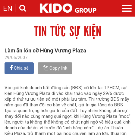
EN
TIN TỨC SỰ KIỆN
Giới thiệu
Câu chuyện KIDO
Ngành hàng
Chặng đường
Ngành dầu
Tin tức
Làm ăn lớn cỡ Hùng Vương Plaza
Cam kết của KIDO
Ngành gia vị
Tin tức & sự kiện
29/06/2007
Nhà sáng lập
Nhà đầu tư
Ngành bánh
Thông cáo báo chí của tập đoàn
Thông điệp
Chia sẻ
Copy link
Liên hệ
Ban điều hành
Nghề nghiệp
Báo cáo
Với giới kinh doanh bất động sản (BĐS) cỡ lớn tại TP.HCM, sự
Giới thiệu
Thông tin cổ phần
kiện Hùng Vương Plaza đi vào khai thác vào ngày 29/6 được
Nhu cầu tuyển dụng
xếp ở thứ tự ưu tiên số một phải lưu tâm. Thị trường BĐS mấy
Các công ty thành viên
năm qua đã thay đổi cơ bản về chất, giá trị gia tăng do BĐS
Liên hệ
tạo ra quan trọng hơn giá trị của đất. Tuy nhiên không phải sự
thay đổi nào cũng mang quả ngọt, khi Hùng Vương Plaza “mọc”
lên, người ta không thể không có chút nghi ngờ về hiệu quả kinh
doanh của dự án, vì trước đó “anh hàng xóm” - dự án Thuận
Kiều Plaza, trở thành một bài học chuyện làm ăn lớn, thua lớn.