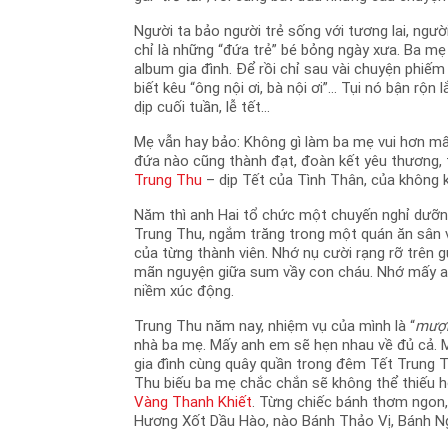
Người ta bảo người trẻ sống với tương lai, người
chỉ là những “đứa trẻ” bé bỏng ngày xưa. Ba m
album gia đình. Để rồi chỉ sau vài chuyện phiếm l
biết kêu “ông nội ơi, bà nội ơi”… Tụi nó bận rộ
dịp cuối tuần, lễ tết...
Mẹ vẫn hay bảo: Không gì làm ba mẹ vui hơn mấ
đứa nào cũng thành đạt, đoàn kết yêu thương,
Trung Thu
– dịp Tết của Tình Thân, của không
Năm thì anh Hai tổ chức một chuyến nghỉ dưỡng 
Trung Thu, ngắm trăng trong một quán ăn sân v
của từng thành viên. Nhớ nụ cười rạng rỡ trên
mãn nguyện giữa sum vầy con cháu. Nhớ mấy an
niềm xúc động.
Trung Thu năm nay, nhiệm vụ của mình là “
mượn
nhà ba mẹ. Mấy anh em sẽ hẹn nhau về đủ cả. M
gia đình cùng quây quần trong đêm Tết Trung
Thu biếu ba mẹ chắc chắn sẽ không thể thiếu h
Vàng Thanh Khiết
. Từng chiếc bánh thơm ngon,
Hương Xốt Dầu Hào, nào Bánh Thảo Vị, Bánh N