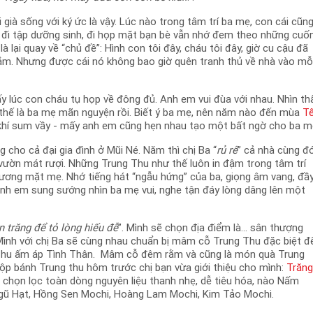
 già sống với ký ức là vậy. Lúc nào trong tâm trí ba mẹ, con cái cũn
ẹ đi tập dưỡng sinh, đi họp mặt bạn bè vẫn nhớ đem theo những cuố
à lại quay về “chủ đề”: Hình con tôi đây, cháu tôi đây, giờ cu cậu đã
n lắm. Nhưng được cái nó không bao giờ quên tranh thủ về nhà vào mỗ
y lúc con cháu tụ họp về đông đủ. Anh em vui đùa với nhau. Nhìn th
 thế là ba mẹ mãn nguyện rồi. Biết ý ba mẹ, nên năm nào đến mùa
T
 khí sum vầy - mấy anh em cũng hẹn nhau tạo một bất ngờ cho ba m
cho cả đại gia đình ở Mũi Né. Năm thì chị Ba “
rủ rê
” cả nhà cùng đ
ườn mát rượi. Những Trung Thu như thế luôn in đậm trong tâm trí
 gương mặt mẹ. Nhớ tiếng hát “ngẫu hứng” của ba, giọng âm vang, đầ
h em sung sướng nhìn ba mẹ vui, nghe tận đáy lòng dâng lên một
 trăng để tỏ lòng hiếu đễ
”. Mình sẽ chọn địa điểm là… sân thượng
ình với chị Ba sẽ cùng nhau chuẩn bị mâm cỗ Trung Thu đặc biệt đ
 Thu ấm áp Tình Thân. Mâm cỗ đêm rằm và cũng là món quà Trung
ộp bánh Trung thu hôm trước chị bạn vừa giới thiệu cho mình:
Trăn
 chọn lọc toàn dòng nguyên liệu thanh nhẹ, dễ tiêu hóa, nào Nấm
gũ Hạt, Hồng Sen Mochi, Hoàng Lam Mochi, Kim Tảo Mochi.