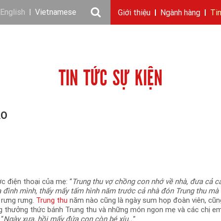
English
Vietnamese
Giới thiệu
Ngành hàng
Ti
Câu chuyện KIDO
Ngành dầu
Tin tức & sự kiện
Thông điệp
Giới thiệu
Nhu cầu tuyển dụng
Ngành gia vị
Ban điều hành
Chặng đường
Thông cáo báo c
Ngành 
Báo 
TIN TỨC SỰ KIỆN
ẢO
c điện thoại của mẹ: “
Trung thu vợ chồng con nhớ về nhà, đưa cả c
a đình mình, thấy mấy tấm hình năm trước cả nhà đón Trung thu mà
 rưng rưng.
Trung thu
năm nào cũng là ngày sum họp đoàn viên, cũn
ùng thưởng thức bánh Trung thu và những món ngon mẹ và các chị e
 “
Ngày xưa, hồi mấy đứa con còn bé xíu..
.”.