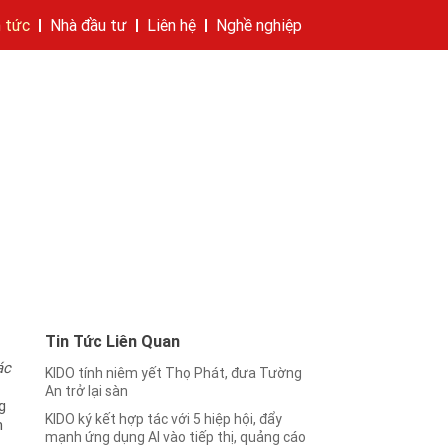
n tức
Nhà đầu tư
Liên hệ
Nghề nghiệp
hí của tập đoàn
bánh
cáo
Cam kết của KIDO
Thông tin cổ phần
Nhà sáng lập
Các công ty thành viên
Liên hệ
Tin Tức Liên Quan
ác
KIDO tính niêm yết Thọ Phát, đưa Tường
An trở lại sàn
g
KIDO ký kết hợp tác với 5 hiệp hội, đẩy
m
mạnh ứng dụng AI vào tiếp thị, quảng cáo