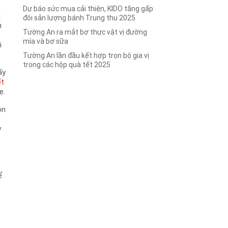
Dự báo sức mua cải thiện, KIDO tăng gấp
g
đôi sản lượng bánh Trung thu 2025
n
Tường An ra mắt bơ thực vật vị đường
mía và bơ sữa
i
Tường An lần đầu kết hợp trọn bộ gia vị
trong các hộp quà tết 2025
ấy
ết
ẹ.
ón
y
ể
g