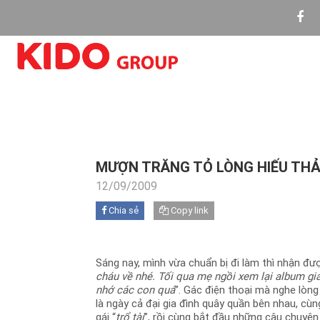
MƯỢN TRĂNG TỎ LÒNG HIẾU TH
12/09/2009
Chia sẻ
Copy link
Sáng nay, mình vừa chuẩn bị đi làm thì nhận đượ
cháu về nhé. Tối qua mẹ ngồi xem lại album gi
nhớ các con quá
”. Gác điện thoại mà nghe lòng
là ngày cả đại gia đình quây quần bên nhau, c
gái “
trổ tài
”, rồi cùng bắt đầu những câu chuyện