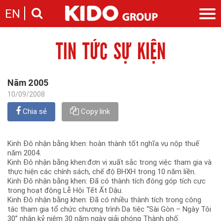
EN
TIN TỨC SỰ KIỆN
Giới thiệu
Câu chuyện KIDO
Ngành hàng
Chặng đường
Ngành dầu
Tin tức
Năm 2005
Cam kết của KIDO
Ngành gia vị
Tin tức & sự kiện
10/09/2008
Nhà sáng lập
Nhà đầu tư
Ngành bánh
Thông cáo báo chí của tập đoàn
Thông điệp
Chia sẻ
Copy link
Liên hệ
Ban điều hành
Nghề nghiệp
Báo cáo
Kinh Đô nhận bằng khen: hoàn thành tốt nghĩa vụ nộp thuế
Giới thiệu
Thông tin cổ phần
năm 2004.
Nhu cầu tuyển dụng
Kinh Đô nhận bằng khen:đơn vị xuất sắc trong việc tham gia và
Các công ty thành viên
thực hiện các chính sách, chế độ BHXH trong 10 năm liền.
Liên hệ
Kinh Đô nhận bằng khen: Đã có thành tích đóng góp tích cực
trong hoạt động Lễ Hội Tết Ất Dậu.
Kinh Đô nhận bằng khen: Đã có nhiều thành tích trong công
tác tham gia tổ chức chương trình Dạ tiệc “Sài Gòn – Ngày Tôi
30” nhân kỷ niệm 30 năm ngày giải phóng Thành phố.